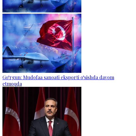
Go‘rgun: Mudofaa sanoati eksporti o‘sishda davom
etmoqda