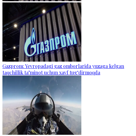
Gazprom: Yevropadagi gaz omborlarida yuzaga kelgan
taqchillik ta’minot uchun xavf tug‘dirmoqda