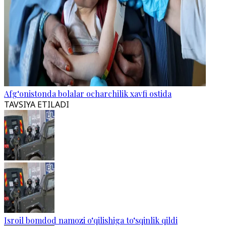
Afg‘onistonda bolalar ocharchilik xavfi ostida
TAVSIYA ETILADI
Isroil bomdod namozi o‘qilishiga to‘sqinlik qildi