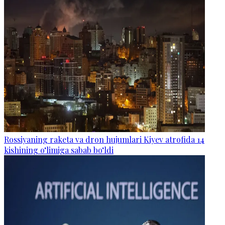
Rossiyaning raketa va dron hujumlari Kiyev atrofida 14
kishining o‘limiga sabab bo‘ldi