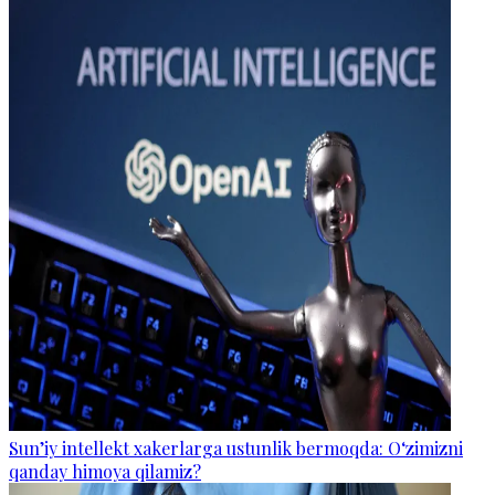
Sun’iy intellekt xakerlarga ustunlik bermoqda: O‘zimizni
qanday himoya qilamiz?