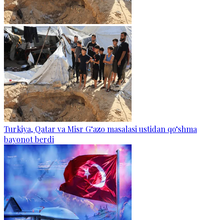
Turkiya, Qatar va Misr G‘azo masalasi ustidan qo‘shma
bayonot berdi