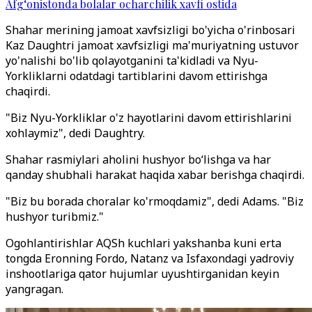
Afg‘onistonda bolalar ocharchilik xavfi ostida
Shahar merining jamoat xavfsizligi bo'yicha o'rinbosari
Kaz Daughtri jamoat xavfsizligi ma'muriyatning ustuvor
yo'nalishi bo'lib qolayotganini ta'kidladi va Nyu-
Yorkliklarni odatdagi tartiblarini davom ettirishga
chaqirdi.
"Biz Nyu-Yorkliklar o'z hayotlarini davom ettirishlarini
xohlaymiz", dedi Daughtry.
Shahar rasmiylari aholini hushyor bo‘lishga va har
qanday shubhali harakat haqida xabar berishga chaqirdi.
"Biz bu borada choralar ko'rmoqdamiz", dedi Adams. "Biz
hushyor turibmiz."
Ogohlantirishlar AQSh kuchlari yakshanba kuni erta
tongda Eronning Fordo, Natanz va Isfaxondagi yadroviy
inshootlariga qator hujumlar uyushtirganidan keyin
yangragan.