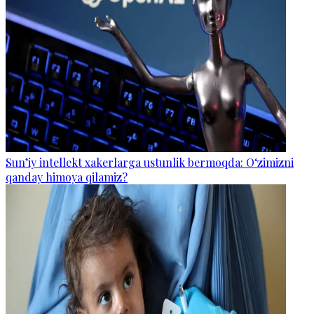
Sun’iy intellekt xakerlarga ustunlik bermoqda: O‘zimizni
qanday himoya qilamiz?