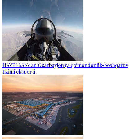
HAVELSANdan Ozarbayjonga qo‘mondonlik-boshqaruv
tizimi eksporti