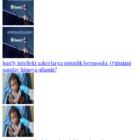
Sun’iy intellekt xakerlarga ustunlik bermoqda: O‘zimizni
qanday himoya qilamiz?