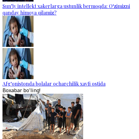
Sun’iy intellekt xakerlarga ustunlik bermoqda: O‘zimizni
qanday himoya qilamiz?
Afg‘onistonda bolalar ocharchilik xavfi ostida
Boxabar bo'ling!