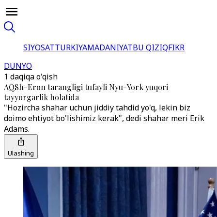
SIYOSAT
TURKIYA
MADANIYAT
BU QIZIQ
FIKR
DUNYO
1 daqiqa o'qish
AQSh-Eron tarangligi tufayli Nyu-York yuqori
tayyorgarlik holatida
"Hozircha shahar uchun jiddiy tahdid yo'q, lekin biz
doimo ehtiyot bo'lishimiz kerak", dedi shahar meri Erik
Adams.
Ulashing