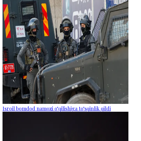
Isroil bomdod namozi o‘qilishiga to‘sqinlik qildi