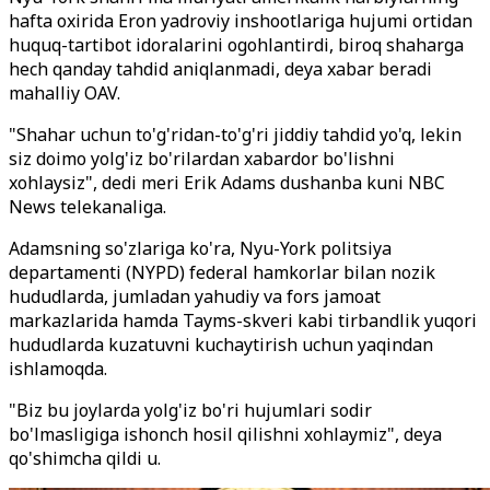
hafta oxirida Eron yadroviy inshootlariga hujumi ortidan
huquq-tartibot idoralarini ogohlantirdi, biroq shaharga
hech qanday tahdid aniqlanmadi, deya xabar beradi
mahalliy OAV.
"Shahar uchun to'g'ridan-to'g'ri jiddiy tahdid yo'q, lekin
siz doimo yolg'iz bo'rilardan xabardor bo'lishni
xohlaysiz", dedi meri Erik Adams dushanba kuni NBC
News telekanaliga.
Adamsning so'zlariga ko'ra, Nyu-York politsiya
departamenti (NYPD) federal hamkorlar bilan nozik
hududlarda, jumladan yahudiy va fors jamoat
markazlarida hamda Tayms-skveri kabi tirbandlik yuqori
hududlarda kuzatuvni kuchaytirish uchun yaqindan
ishlamoqda.
"Biz bu joylarda yolg'iz bo'ri hujumlari sodir
bo'lmasligiga ishonch hosil qilishni xohlaymiz", deya
qo'shimcha qildi u.