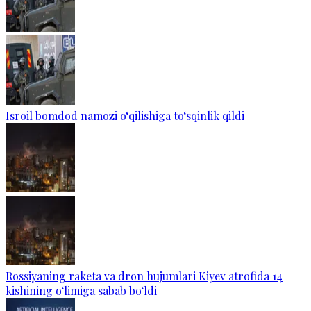
Isroil bomdod namozi o‘qilishiga to‘sqinlik qildi
Rossiyaning raketa va dron hujumlari Kiyev atrofida 14
kishining o‘limiga sabab bo‘ldi