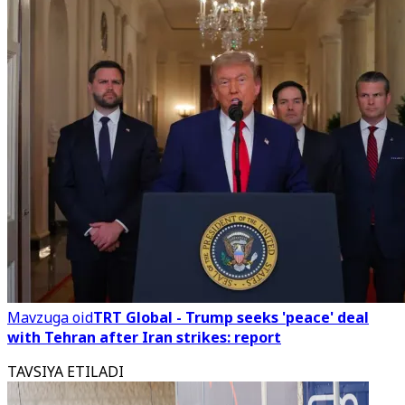
Mavzuga oid
TRT Global - Trump seeks 'peace' deal
with Tehran after Iran strikes: report
TAVSIYA ETILADI