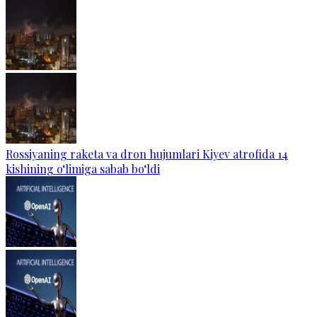
Rossiyaning raketa va dron hujumlari Kiyev atrofida 14
kishining o‘limiga sabab bo‘ldi