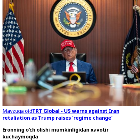
Mavzuga oid
TRT Global - US warns against Iran
retaliation as Trump raises 'regime change'
Eronning o‘ch olishi mumkinligidan xavotir
kuchaymoqda