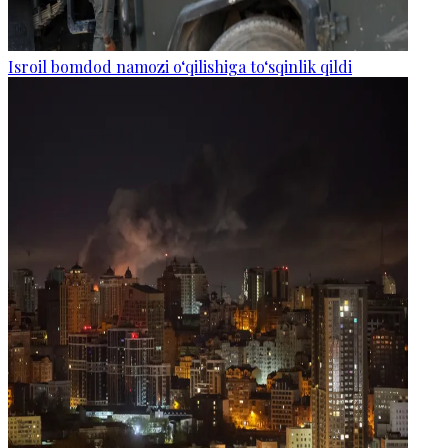
Isroil bomdod namozi o‘qilishiga to‘sqinlik qildi