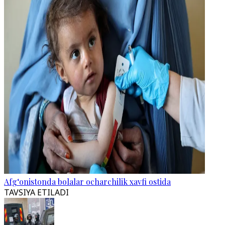
Afg‘onistonda bolalar ocharchilik xavfi ostida
TAVSIYA ETILADI