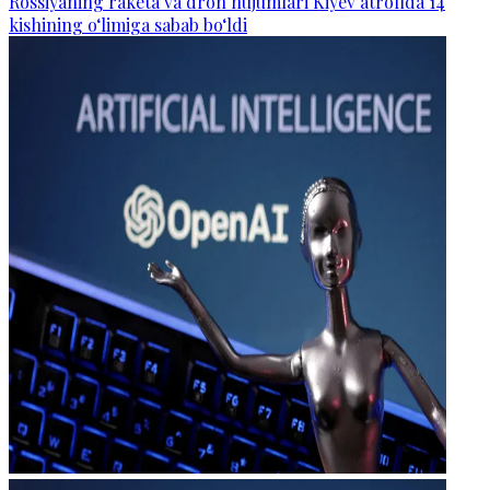
Rossiyaning raketa va dron hujumlari Kiyev atrofida 14
kishining o‘limiga sabab bo‘ldi