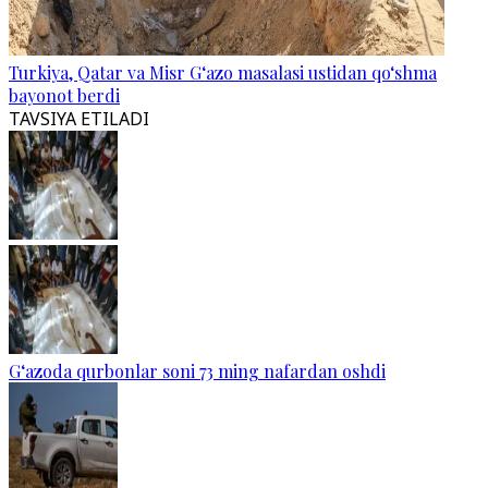
Turkiya, Qatar va Misr G‘azo masalasi ustidan qo‘shma
bayonot berdi
TAVSIYA ETILADI
G‘azoda qurbonlar soni 73 ming nafardan oshdi