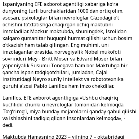
Ispaniyaning EFE axborot agentligi xabariga ko‘ra
dunyoning turli burchaklaridan 1000 dan ortiq olim,
asosan, psixologlar bilan nevrologlar G‘azodagi o‘t
ochishni to‘xtatishga chaqirgan ochiq maktubni
imzoladilar. Mazkur maktubda, shuningdek, Isroildan
xalqaro gumanitar huquqni hurmat qilishi uchun bosim
o‘tkazish ham talab qilingan. Eng muhimi, uni
imzolaganlar orasida, norvegiyalik Nobel mukofoti
sovrindori Mey - Britt Moser va Edvard Moser bilan
yaponiyalik Susumu Tonegava ham bor. Maktubga bir
qancha ispan tadqiqotchilari, jumladan, Cajal
institutidagi Neyro sun’iy intellekt va robototexnika
guruhi a’zosi Pablo Lanillos ham imzo chekdilar.
Lanillos, EFE axborot agentligiga «Ushbu chaqiriq
kuchlidir, chunki u nevrologlar tomonidan kelmoqda.
To‘g‘rirog‘i, miya bunday mojarolarni qanday qabul qilishi
va ishlashini tadiqiq qilgan insonlardan kelmoqda», -
dedi.
Maktubda Hamasning 2023 – yilning 7 – oktabridagi