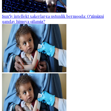
Sun’iy intellekt xakerlarga ustunlik bermoqda: O‘zimizni
qanday himoya qilamiz?