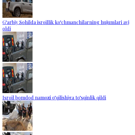
G‘arbiy Sohilda isroillik ko‘chmanchilarning hujumlari avj
oldi
Isroil bomdod namozi o‘qilishiga to‘sqinlik qildi