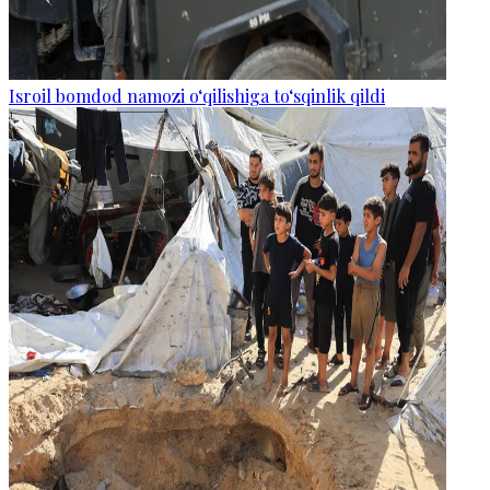
Isroil bomdod namozi o‘qilishiga to‘sqinlik qildi