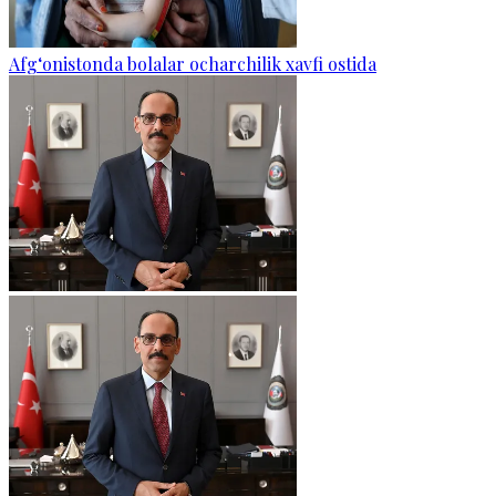
Afg‘onistonda bolalar ocharchilik xavfi ostida