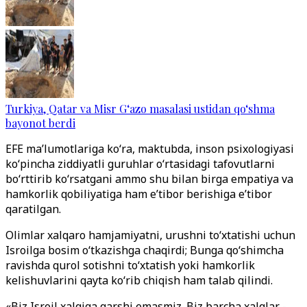
Turkiya, Qatar va Misr G‘azo masalasi ustidan qo‘shma
bayonot berdi
EFE ma’lumotlariga ko‘ra, maktubda, inson psixologiyasi
ko‘pincha ziddiyatli guruhlar o‘rtasidagi tafovutlarni
bo‘rttirib ko‘rsatgani ammo shu bilan birga empatiya va
hamkorlik qobiliyatiga ham e’tibor berishiga e’tibor
qaratilgan.
Olimlar xalqaro hamjamiyatni, urushni to‘xtatishi uchun
Isroilga bosim o‘tkazishga chaqirdi; Bunga qo‘shimcha
ravishda qurol sotishni to‘xtatish yoki hamkorlik
kelishuvlarini qayta ko‘rib chiqish ham talab qilindi.
«Biz Isroil xalqiga qarshi emasmiz. Biz barcha xalqlar -