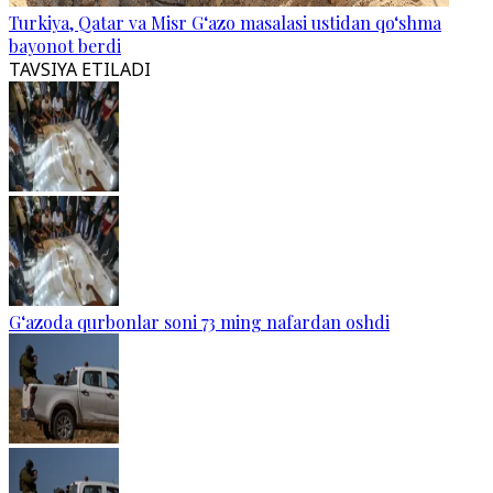
Turkiya, Qatar va Misr G‘azo masalasi ustidan qo‘shma
bayonot berdi
TAVSIYA ETILADI
G‘azoda qurbonlar soni 73 ming nafardan oshdi