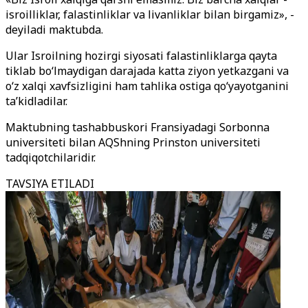
isroilliklar, falastinliklar va livanliklar bilan birgamiz», -
deyiladi maktubda.
Ular Isroilning hozirgi siyosati falastinliklarga qayta
tiklab bo‘lmaydigan darajada katta ziyon yetkazgani va
o‘z xalqi xavfsizligini ham tahlika ostiga qo‘yayotganini
ta’kidladilar.
Maktubning tashabbuskori Fransiyadagi Sorbonna
universiteti bilan AQShning Prinston universiteti
tadqiqotchilaridir.
TAVSIYA ETILADI