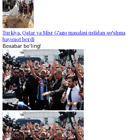
Turkiya, Qatar va Misr G‘azo masalasi ustidan qo‘shma
bayonot berdi
Boxabar bo'ling!