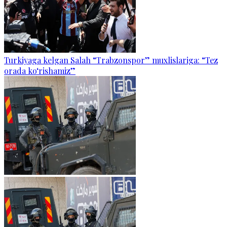
Turkiyaga kelgan Salah “Trabzonspor” muxlislariga: “Tez
orada ko‘rishamiz”