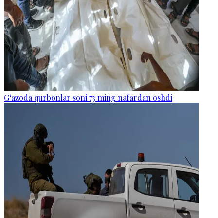
G‘azoda qurbonlar soni 73 ming nafardan oshdi