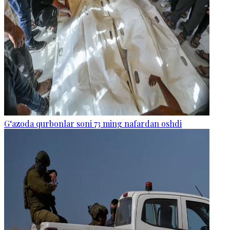
G‘azoda qurbonlar soni 73 ming nafardan oshdi