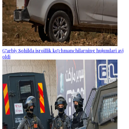
G‘arbiy Sohilda isroillik ko‘chmanchilarning hujumlari avj
oldi