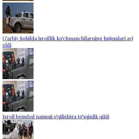
G‘arbiy Sohilda isroillik ko‘chmanchilarning hujumlari avj
oldi
Isroil bomdod namozi o‘qilishiga to‘sqinlik qildi