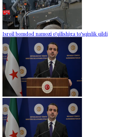
Isroil bomdod namozi o‘qilishiga to‘sqinlik qildi