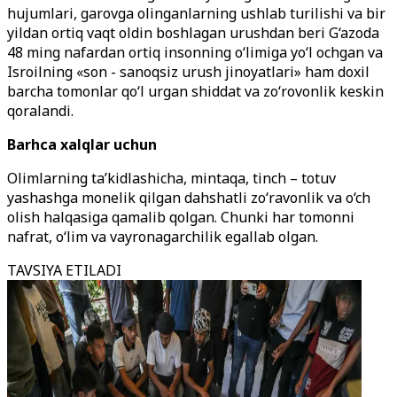
hujumlari, garovga olinganlarning ushlab turilishi va bir
yildan ortiq vaqt oldin boshlagan urushdan beri G‘azoda
48 ming nafardan ortiq insonning o‘limiga yo‘l ochgan va
Isroilning «son - sanoqsiz urush jinoyatlari» ham doxil
barcha tomonlar qo‘l urgan shiddat va zo‘rovonlik keskin
qoralandi.
Barhca xalqlar uchun
Olimlarning ta’kidlashicha, mintaqa, tinch – totuv
yashashga monelik qilgan dahshatli zo‘ravonlik va o‘ch
olish halqasiga qamalib qolgan. Chunki har tomonni
nafrat, o‘lim va vayronagarchilik egallab olgan.
TAVSIYA ETILADI