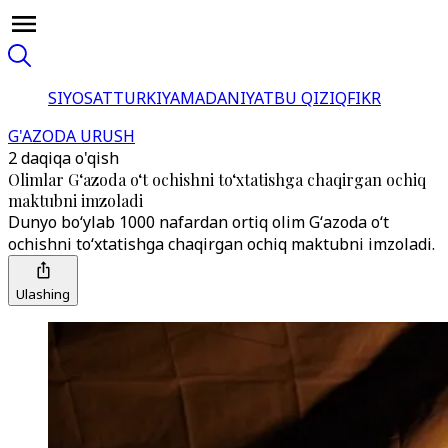
SIYOSAT
TURKIYA
MADANIYAT
BU QIZIQ
FIKR
G'AZODA URUSH
2 daqiqa o'qish
Olimlar Gʻazoda oʻt ochishni toʻxtatishga chaqirgan ochiq
maktubni imzoladi
Dunyo boʻylab 1000 nafardan ortiq olim Gʻazoda oʻt
ochishni toʻxtatishga chaqirgan ochiq maktubni imzoladi.
Ulashing