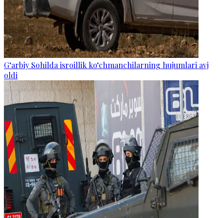
G‘arbiy Sohilda isroillik ko‘chmanchilarning hujumlari avj
oldi