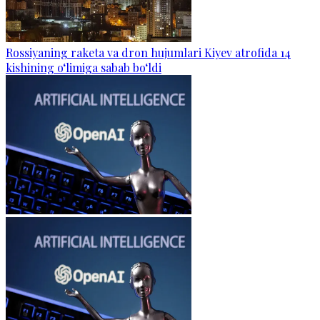
Rossiyaning raketa va dron hujumlari Kiyev atrofida 14
kishining o‘limiga sabab bo‘ldi