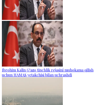
Ibrohim Kalin G‘azo tinchlik rejasini muhokama qilish
uchun HAMAS yetakchisi bilan uchrashdi