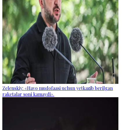
Zelenskiy: «Havo mudofaasi uchun yetkazib berilgan
raketalar soni kamaydi».