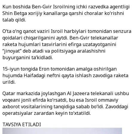
Kun boshida Ben-Gvir Isroilning ichki razvedka agentligi
Shin Betga xorijiy kanallarga qarshi choralar ko‘rishni
talab qildi.
O‘ta o‘ng qanot vaziri Isroil harbiylari tomonidan senzura
qoidalari chiqarilganini aytdi. Ben-Gvir telekanallar
raketa hujumlari tasvirlarini efirga uzatayotganini
“jinoyat” deb atadi va politsiyaga aralashishni
buyurganini ta’kidladi.
15-iyun tongida Eron tomonidan amalga oshirilgan
hujumda Haifadagi neftni qayta ishlash zavodiga raketa
urildi.
Qatar markazida joylashgan Al Jazeera telekanali ushbu
voqeani jonli efirda ko‘rsatdi, bu esa Isroil ommaviy
axborot vositalarining tanqidiga sabab bo‘ldi. Zavoddagi
operatsiyalar zarardan keyin to‘xtatildi.
TAVSIYA ETILADI