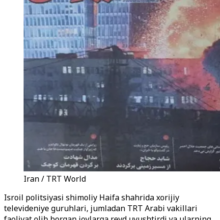
Iran / TRT World
Isroil politsiyasi shimoliy Haifa shahrida xorijiy
televideniye guruhlari, jumladan TRT Arabi vakillari
faoliyat olib borgan joylarga reyd uyushtirdi va ularning