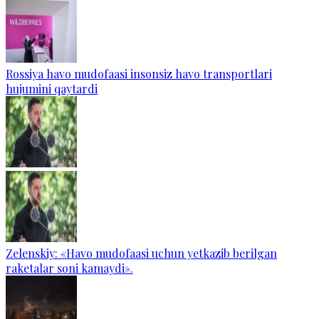
Rossiya havo mudofaasi insonsiz havo transportlari
hujumini qaytardi
Zelenskiy: «Havo mudofaasi uchun yetkazib berilgan
raketalar soni kamaydi».