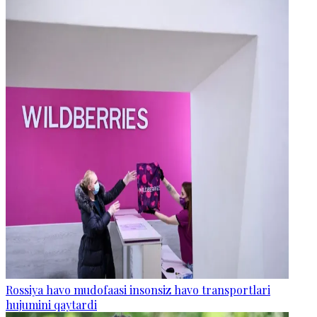
Rossiya havo mudofaasi insonsiz havo transportlari
hujumini qaytardi