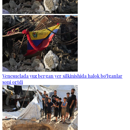
Venesuelada yuz bergan yer silkinishida halok bo‘lganlar
soni ortdi