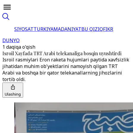
SIYOSAT
TURKIYA
MADANIYAT
BU QIZIQ
FIKR
DUNYO
1 daqiqa o'qish
Isroil Xayfada TRT Arabi telekanaliga bosqin uyushtirdi
Isroil rasmiylari Eron raketa hujumlari paytida xavfsizlik
jihatidan muhim ob'yektlarini namoyish qilgan TRT
Arabi va boshqa bir qator telekanallarning jihozlarini
tortib oldi.
Ulashing