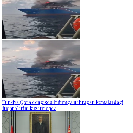
Turkiya Qora dengizda hujumga uchragan kemalardagi
fuqarolarini kuzatmoqda