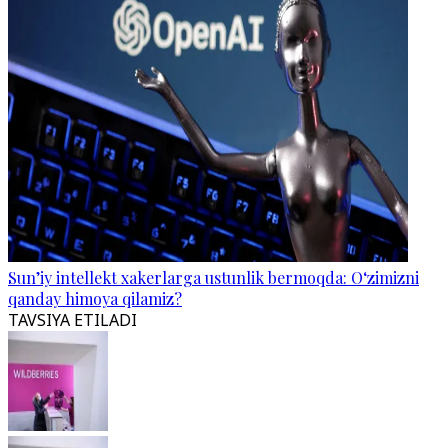
Sun’iy intellekt xakerlarga ustunlik bermoqda: O‘zimizni
qanday himoya qilamiz?
TAVSIYA ETILADI