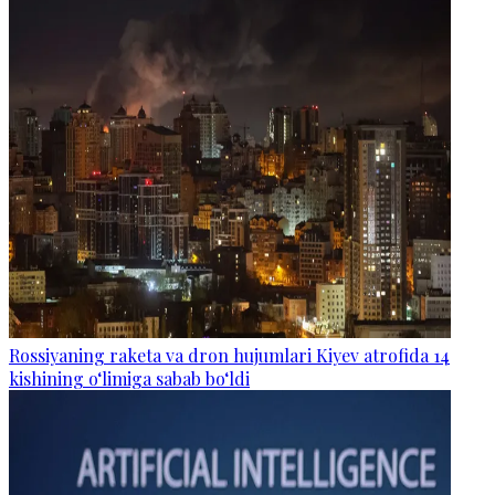
Rossiyaning raketa va dron hujumlari Kiyev atrofida 14
kishining o‘limiga sabab bo‘ldi