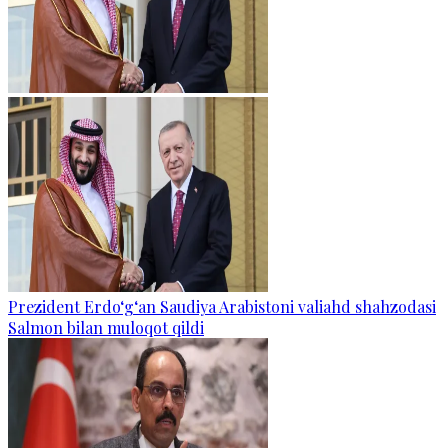
Prezident Erdo‘g‘an Saudiya Arabistoni valiahd shahzodasi
Salmon bilan muloqot qildi