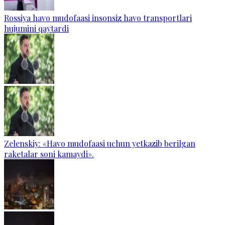
Rossiya havo mudofaasi insonsiz havo transportlari
hujumini qaytardi
Zelenskiy: «Havo mudofaasi uchun yetkazib berilgan
raketalar soni kamaydi».