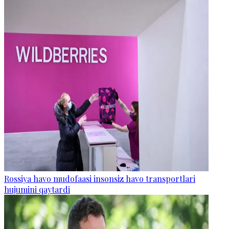
Rossiya havo mudofaasi insonsiz havo transportlari
hujumini qaytardi