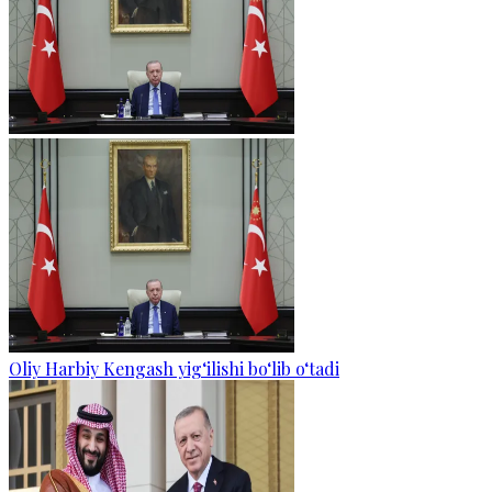
Oliy Harbiy Kengash yig‘ilishi bo‘lib o‘tadi