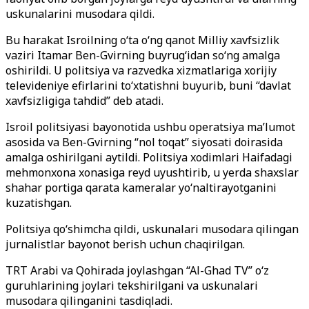
uskunalarini musodara qildi.
Bu harakat Isroilning o‘ta o‘ng qanot Milliy xavfsizlik
vaziri Itamar Ben-Gvirning buyrug‘idan so‘ng amalga
oshirildi. U politsiya va razvedka xizmatlariga xorijiy
televideniye efirlarini to‘xtatishni buyurib, buni “davlat
xavfsizligiga tahdid” deb atadi.
Isroil politsiyasi bayonotida ushbu operatsiya ma’lumot
asosida va Ben-Gvirning “nol toqat” siyosati doirasida
amalga oshirilgani aytildi. Politsiya xodimlari Haifadagi
mehmonxona xonasiga reyd uyushtirib, u yerda shaxslar
shahar portiga qarata kameralar yo‘naltirayotganini
kuzatishgan.
Politsiya qo‘shimcha qildi, uskunalari musodara qilingan
jurnalistlar bayonot berish uchun chaqirilgan.
TRT Arabi va Qohirada joylashgan “Al-Ghad TV” o‘z
guruhlarining joylari tekshirilgani va uskunalari
musodara qilinganini tasdiqladi.