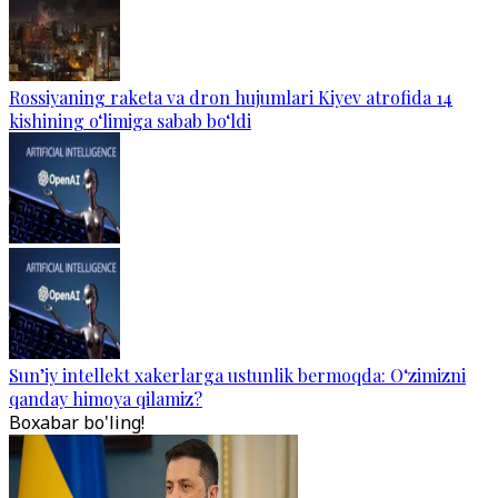
Rossiyaning raketa va dron hujumlari Kiyev atrofida 14
kishining o‘limiga sabab bo‘ldi
Sun’iy intellekt xakerlarga ustunlik bermoqda: O‘zimizni
qanday himoya qilamiz?
Boxabar bo'ling!