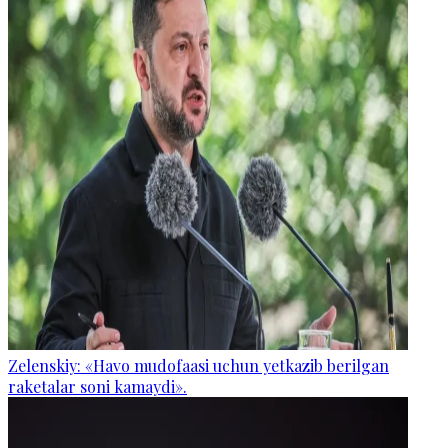
Zelenskiy: «Havo mudofaasi uchun yetkazib berilgan
raketalar soni kamaydi».