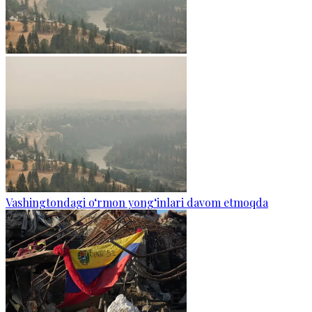
Vashingtondagi o‘rmon yong‘inlari davom etmoqda