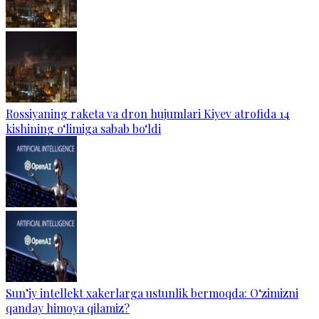
Rossiyaning raketa va dron hujumlari Kiyev atrofida 14
kishining o‘limiga sabab bo‘ldi
Sun’iy intellekt xakerlarga ustunlik bermoqda: O‘zimizni
qanday himoya qilamiz?