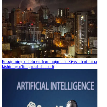
Rossiyaning raketa va dron hujumlari Kiyev atrofida 14
kishining o‘limiga sabab bo‘ldi