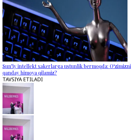
Sun’iy intellekt xakerlarga ustunlik bermoqda: O‘zimizni
qanday himoya qilamiz?
TAVSIYA ETILADI