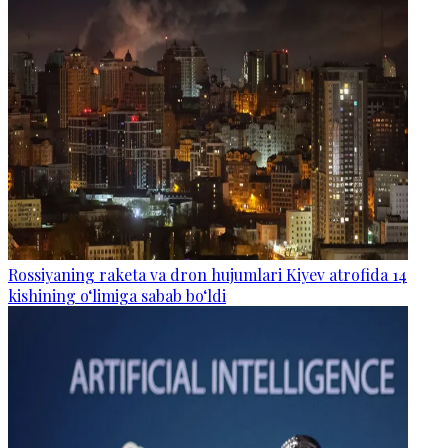
Rossiyaning raketa va dron hujumlari Kiyev atrofida 14
kishining o‘limiga sabab bo‘ldi