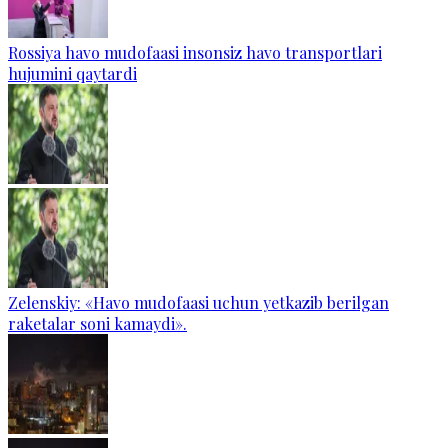
Rossiya havo mudofaasi insonsiz havo transportlari
hujumini qaytardi
Zelenskiy: «Havo mudofaasi uchun yetkazib berilgan
raketalar soni kamaydi».