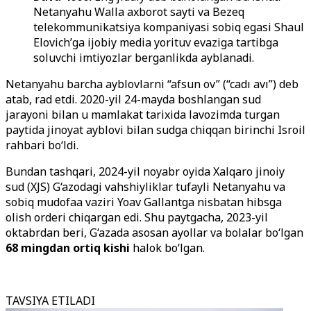
Netanyahu Walla axborot sayti va Bezeq
telekommunikatsiya kompaniyasi sobiq egasi Shaul
Elovich’ga ijobiy media yorituv evaziga tartibga
soluvchi imtiyozlar berganlikda ayblanadi.
Netanyahu barcha ayblovlarni “afsun ov” (“cadı avı”) deb
atab, rad etdi. 2020-yil 24-mayda boshlangan sud
jarayoni bilan u mamlakat tarixida lavozimda turgan
paytida jinoyat ayblovi bilan sudga chiqqan birinchi Isroil
rahbari bo‘ldi.
Bundan tashqari, 2024-yil noyabr oyida Xalqaro jinoiy
sud (XJS) G‘azodagi vahshiyliklar tufayli Netanyahu va
sobiq mudofaa vaziri Yoav Gallantga nisbatan hibsga
olish orderi chiqargan edi. Shu paytgacha, 2023-yil
oktabrdan beri, G‘azada asosan ayollar va bolalar bo‘lgan
68 mingdan ortiq kishi
halok bo‘lgan.
TAVSIYA ETILADI