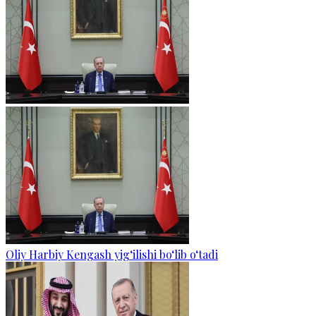
Oliy Harbiy Kengash yig‘ilishi bo‘lib o‘tadi