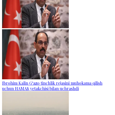
Ibrohim Kalin G‘azo tinchlik rejasini muhokama qilish
uchun HAMAS yetakchisi bilan uchrashdi