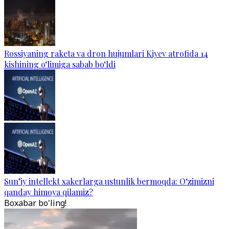
Rossiyaning raketa va dron hujumlari Kiyev atrofida 14
kishining o‘limiga sabab bo‘ldi
Sun’iy intellekt xakerlarga ustunlik bermoqda: O‘zimizni
qanday himoya qilamiz?
Boxabar bo'ling!