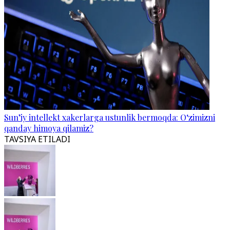
Sun’iy intellekt xakerlarga ustunlik bermoqda: O‘zimizni
qanday himoya qilamiz?
TAVSIYA ETILADI