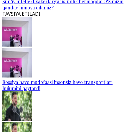
Sun’iy intellekt xakerlarga ustunlik bermoqda: O‘zimizni
qanday himoya qilamiz?
TAVSIYA ETILADI
Rossiya havo mudofaasi insonsiz havo transportlari
hujumini qaytardi