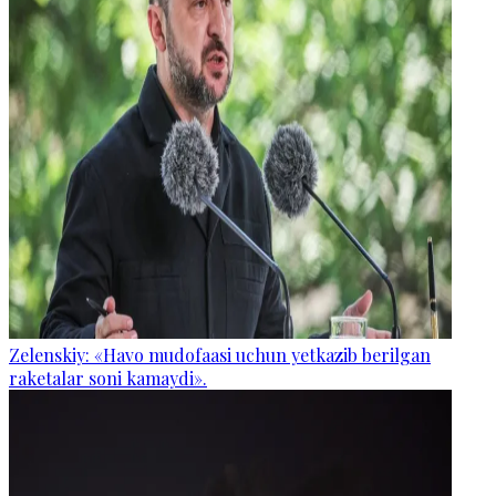
Zelenskiy: «Havo mudofaasi uchun yetkazib berilgan
raketalar soni kamaydi».