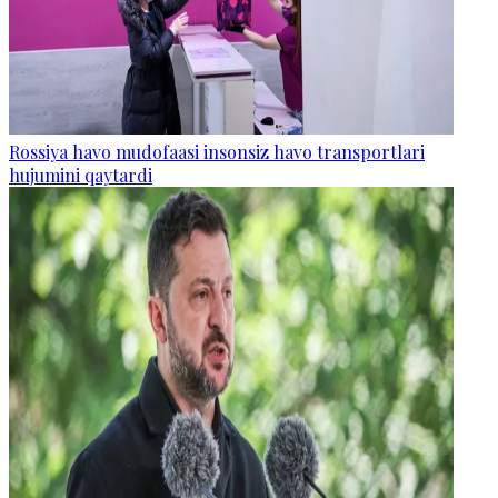
Rossiya havo mudofaasi insonsiz havo transportlari
hujumini qaytardi