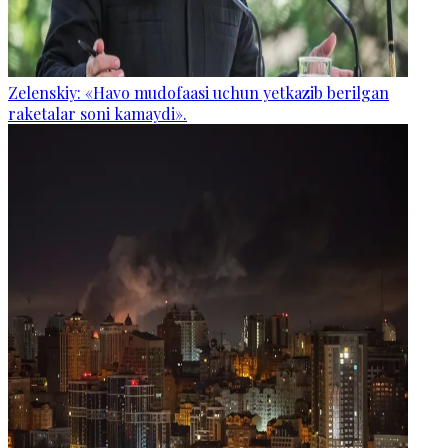
Zelenskiy: «Havo mudofaasi uchun yetkazib berilgan
raketalar soni kamaydi».