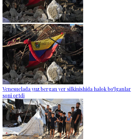
Venesuelada yuz bergan yer silkinishida halok bo‘lganlar
soni ortdi