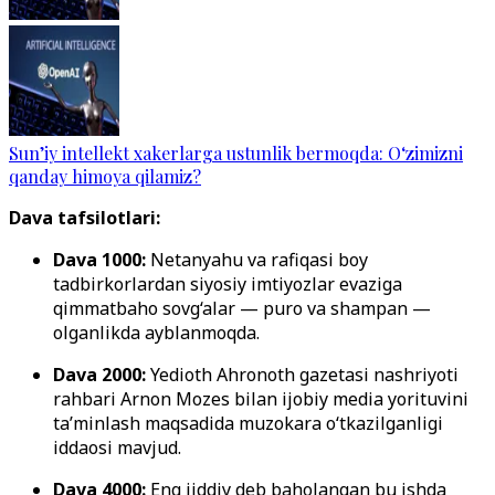
Sun’iy intellekt xakerlarga ustunlik bermoqda: O‘zimizni
qanday himoya qilamiz?
Dava tafsilotlari:
Dava 1000:
Netanyahu va rafiqasi boy
tadbirkorlardan siyosiy imtiyozlar evaziga
qimmatbaho sovg‘alar — puro va shampan —
olganlikda ayblanmoqda.
Dava 2000:
Yedioth Ahronoth gazetasi nashriyoti
rahbari Arnon Mozes bilan ijobiy media yorituvini
ta’minlash maqsadida muzokara o‘tkazilganligi
iddaosi mavjud.
Dava 4000:
Eng jiddiy deb baholangan bu ishda