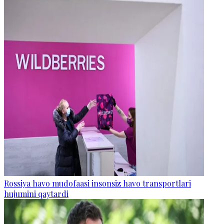
Rossiya havo mudofaasi insonsiz havo transportlari
hujumini qaytardi