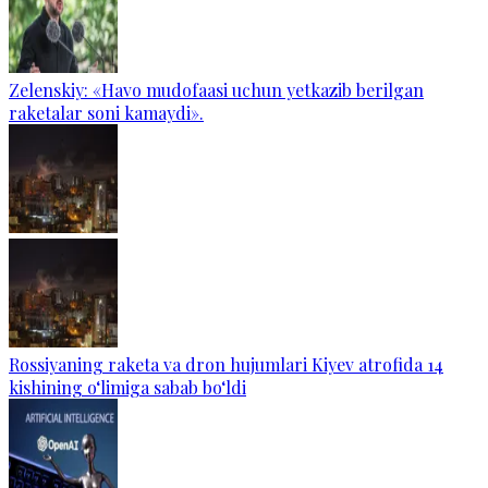
Zelenskiy: «Havo mudofaasi uchun yetkazib berilgan
raketalar soni kamaydi».
Rossiyaning raketa va dron hujumlari Kiyev atrofida 14
kishining o‘limiga sabab bo‘ldi