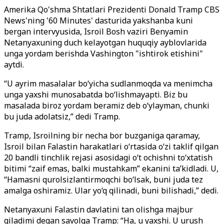
Amerika Qo'shma Shtatlari Prezidenti Donald Tramp CBS
News'ning '60 Minutes' dasturida yakshanba kuni
bergan intervyusida, Isroil Bosh vaziri Benyamin
Netanyaxuning duch kelayotgan huquqiy ayblovlarida
unga yordam berishda Vashington "ishtirok etishini"
aytdi.
“U ayrim masalalar bo‘yicha sudlanmoqda va menimcha
unga yaxshi munosabatda bo‘lishmayapti. Biz bu
masalada biroz yordam beramiz deb o‘ylayman, chunki
bu juda adolatsiz,” dedi Tramp.
Tramp, Isroilning bir necha bor buzganiga qaramay,
Isroil bilan Falastin harakatlari o‘rtasida o‘zi taklif qilgan
20 bandli tinchlik rejasi asosidagi o‘t ochishni to‘xtatish
bitimi “zaif emas, balki mustahkam” ekanini ta’kidladi. U,
“Hamasni qurolsizlantirmoqchi bo‘lsak, buni juda tez
amalga oshiramiz. Ular yo‘q qilinadi, buni bilishadi,” dedi.
Netanyaxuni Falastin davlatini tan olishga majbur
qiladimi degan savolga Tramp: “Ha, u yaxshi. U urush