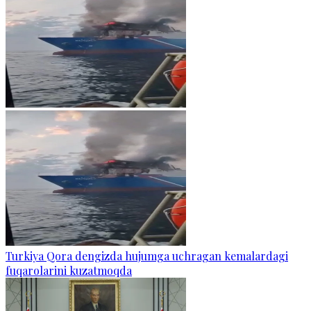
Turkiya Qora dengizda hujumga uchragan kemalardagi
fuqarolarini kuzatmoqda