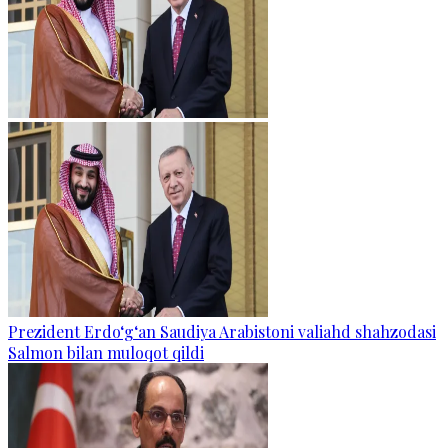
Prezident Erdo‘g‘an Saudiya Arabistoni valiahd shahzodasi
Salmon bilan muloqot qildi