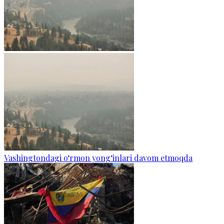
Vashingtondagi o‘rmon yong‘inlari davom etmoqda