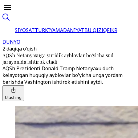
SIYOSAT
TURKIYA
MADANIYAT
BU QIZIQ
FIKR
DUNYO
2 daqiqa o'qish
AQSh Netanyaxuga yuridik ayblovlar bo‘yicha sud
jarayonida ishtirok etadi
AQSh Prezidenti Donald Tramp Netanyaxu duch
kelayotgan huquqiy ayblovlar bo'yicha unga yordam
berishda Vashington ishtirok etishini aytdi.
Ulashing