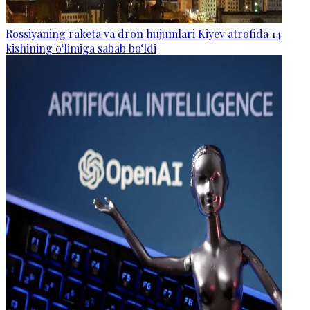
Rossiyaning raketa va dron hujumlari Kiyev atrofida 14
kishining o‘limiga sabab bo‘ldi