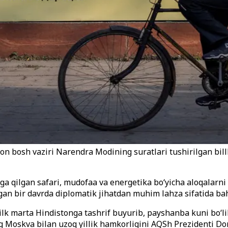
ston bosh vaziri Narendra Modining suratlari tushirilgan bi
nga qilgan safari, mudofaa va energetika bo‘yicha aloqalar
tgan bir davrda diplomatik jihatdan muhim lahza sifatida b
ilk marta Hindistonga tashrif buyurib, payshanba kuni bo‘l
nning Moskva bilan uzoq yillik hamkorligini AQSh Prezidenti