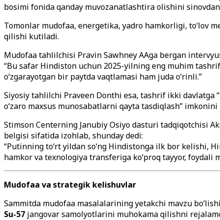
bosimi fonida qanday muvozanatlashtira olishini sinovdan 
Tomonlar mudofaa, energetika, yadro hamkorligi, to‘lov m
qilishi kutiladi.
Mudofaa tahlilchisi Pravin Sawhney AAga bergan intervyu
“Bu safar Hindiston uchun 2025-yilning eng muhim tashrifi
o‘zgarayotgan bir paytda vaqtlamasi ham juda o‘rinli.”
Siyosiy tahlilchi Praveen Donthi esa, tashrif ikki davlatg
o‘zaro maxsus munosabatlarni qayta tasdiqlash” imkonini b
Stimson Centerning Janubiy Osiyo dasturi tadqiqotchisi A
belgisi sifatida izohlab, shunday dedi:
“Putinning to‘rt yildan so‘ng Hindistonga ilk bor kelishi,
hamkor va texnologiya transferiga ko‘proq tayyor, foydali
Mudofaa va strategik kelishuvlar
Sammitda mudofaa masalalarining yetakchi mavzu bo‘lishi 
Su-57
jangovar samolyotlarini muhokama qilishni rejalam