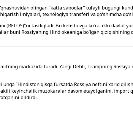
‘qnashuvidan olingan “katta saboqlar” tufayli bugungi kun
iqarish liniyalari, texnologiya transferi va qo‘shimcha qo‘s
 (RELOS)”ni tasdiqladi. Bu kelishuvga ko‘ra, ikki davlat yoni
hilar buni Rossiyaning Hind okeaniga bo‘lgan qiziqishining 
itning markazida turadi. Yangi Dehli, Trampning Rossiya nef
nga “Hindiston qisqa fursatda Rossiya neftini xarid qilishn
vakili keyinchalik muzokaralar davom etayotganini, import q
otganini bildirdi.