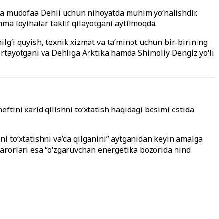
da mudofaa Dehli uchun nihoyatda muhim yo‘nalishdir.
hma loyihalar taklif qilayotgani aytilmoqda.
lg‘i quyish, texnik xizmat va ta’minot uchun bir-birining
ortayotgani va Dehliga Arktika hamda Shimoliy Dengiz yo‘li
tini xarid qilishni to‘xtatish haqidagi bosimi ostida
i to‘xtatishni va’da qilganini” aytganidan keyin amalga
arorlari esa “o‘zgaruvchan energetika bozorida hind