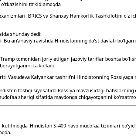
o‘tkazishini ta’kidlamoqda.
exanizmlari, BRICS va Shanxay Hamkorlik Tashkilotini o‘z i
sida shunday dedi:
. Bu an’anaviy ravishda Hindistonning do‘st davlati bo‘lgan
a “Tramp tomonidan joriy etilgan jazoviy tariflar boshta bo‘
erayotganini ta’kidladi.
kriti Vasudeva Kalyankar tashrifni Hindistonning Rossiyaga
 Hindiston tashqi siyosatida Rossiya mavzusidagi bahslarning
 mudofaa sherigi sifatida maydonga chiqayotganini ko‘rsatmo
kutilmoqda. Hindiston S-400 havo mudofaa tizimlari bo‘yich
oqda.