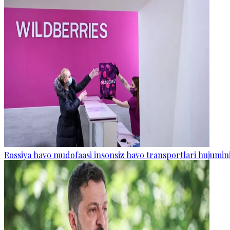
Rossiya havo mudofaasi insonsiz havo transportlari hujumini