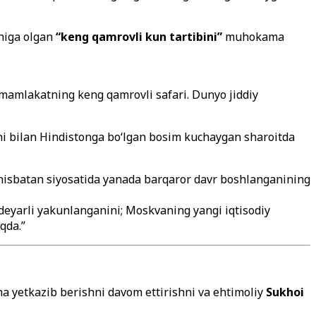
chiga olgan
“keng qamrovli kun tartibini”
muhokama
 mamlakatning keng qamrovli safari. Dunyo jiddiy
lishi bilan Hindistonga bo‘lgan bosim kuchaygan sharoitda
 nisbatan siyosatida yanada barqaror davr boshlanganining
 deyarli yakunlanganini; Moskvaning yangi iqtisodiy
qda.”
a yetkazib berishni davom ettirishni va ehtimoliy
Sukhoi