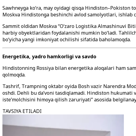
Sawhneyga ko‘ra, may oyidagi qisqa Hindiston–Pokiston to
Moskva Hindistonga beshinchi avlod samolyotlari, ishlab ch
Sammit oldidan Moskva “O‘zaro Logistika Almashinuvi Bitimi
harbiy obyektlaridan foydalanishi mumkin bo‘ladi. Tahlilc
bo‘yicha yangi imkoniyat ochilishi sifatida baholamoqda.
Energetika, yadro hamkorligi va savdo
Hindistonning Rossiya bilan energetika aloqalari ham samm
qolmoqda.
Tashrif, Trampning oktabr oyida Bosh vazir Narendra Modi u
oshdi. Dehli bu da’voni tasdiqlamadi. Hindiston hukumati 
iste’molchisini himoya qilish zaruriyati” asosida belgilanay
TAVSIYA ETILADI