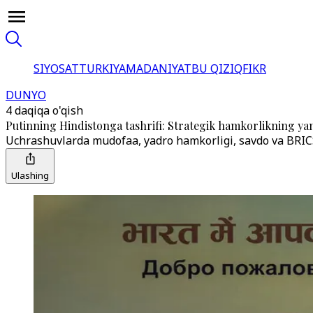
SIYOSAT
TURKIYA
MADANIYAT
BU QIZIQ
FIKR
DUNYO
4 daqiqa o'qish
Putinning Hindistonga tashrifi: Strategik hamkorlikning yan
Uchrashuvlarda mudofaa, yadro hamkorligi, savdo va BRICS 
Ulashing