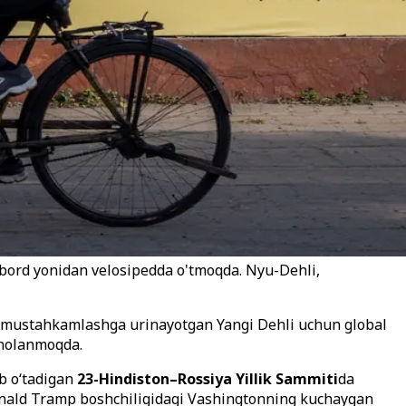
llbord yonidan velosipedda o'tmoqda. Nyu-Dehli,
ni mustahkamlashga urinayotgan Yangi Dehli uchun global
aholanmoqda.
ib o‘tadigan
23-Hindiston–Rossiya Yillik Sammiti
da
 Donald Tramp boshchiligidagi Vashingtonning kuchaygan