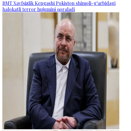
BMT Xavfsizlik Kengashi Pokiston shimoli-g‘arbidagi
halokatli terror hujumini qoraladi