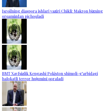
Isroilning diaspora ishlari vaziri Chikli: Makron bizning
orqamizdan pichoqladi
BMT Xavfsizlik Kengashi Pokiston shimoli-g‘arbidagi
halokatli terror hujumini qoraladi