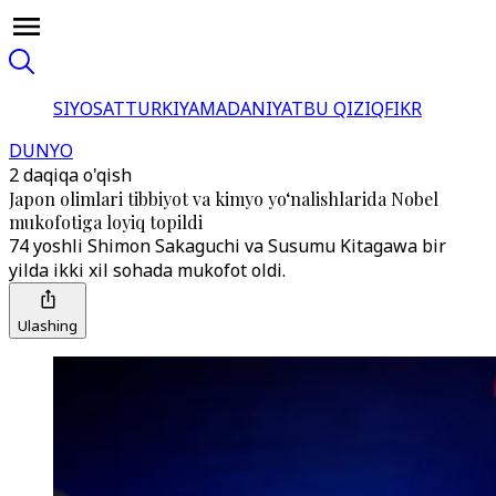
SIYOSAT
TURKIYA
MADANIYAT
BU QIZIQ
FIKR
DUNYO
2 daqiqa o'qish
Japon olimlari tibbiyot va kimyo yo‘nalishlarida Nobel
mukofotiga loyiq topildi
74 yoshli Shimon Sakaguchi va Susumu Kitagawa bir
yilda ikki xil sohada mukofot oldi.
Ulashing