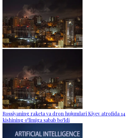
Rossiyaning raketa va dron hujumlari Kiyev atrofida 14
kishining o‘limiga sabab bo‘ldi