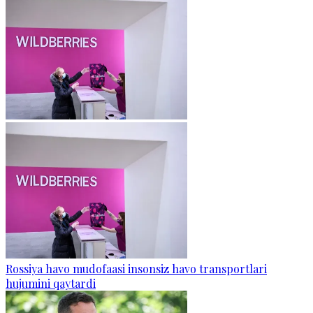
Rossiya havo mudofaasi insonsiz havo transportlari
hujumini qaytardi