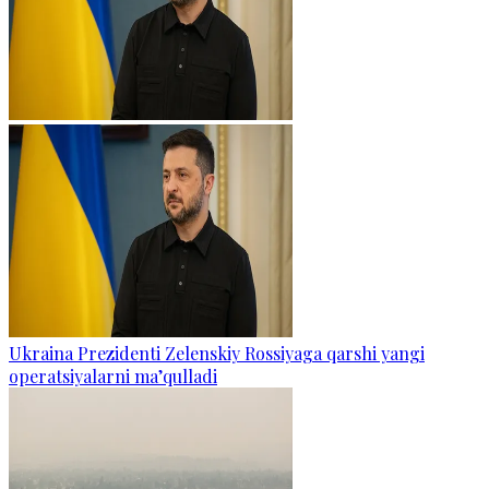
Ukraina Prezidenti Zelenskiy Rossiyaga qarshi yangi
operatsiyalarni ma’qulladi