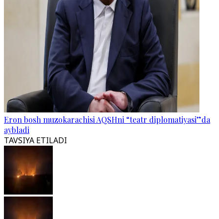
Eron bosh muzokarachisi AQSHni “teatr diplomatiyasi”da
aybladi
TAVSIYA ETILADI