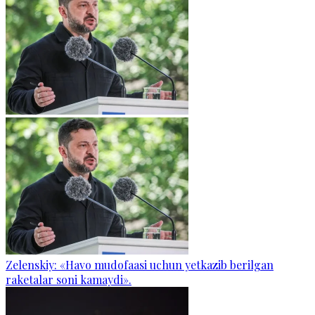
Zelenskiy: «Havo mudofaasi uchun yetkazib berilgan
raketalar soni kamaydi».