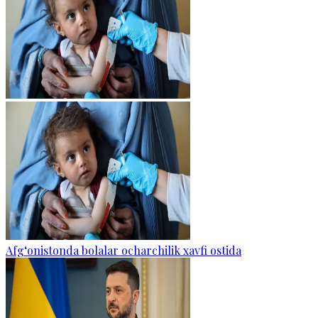
Afg‘onistonda bolalar ocharchilik xavfi ostida