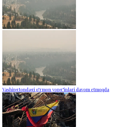
Vashingtondagi o‘rmon yong‘inlari davom etmoqda