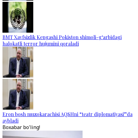
BMT Xavfsizlik Kengashi Pokiston shimoli-g‘arbidagi
halokatli terror hujumini qoraladi
Eron bosh muzokarachisi AQSHni “teatr diplomatiyasi”da
aybladi
Boxabar bo'ling!