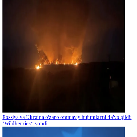
Rossiya va Ukraina o‘zaro ommaviy hujumlarni da’vo qildi:
“Wildberries” yondi