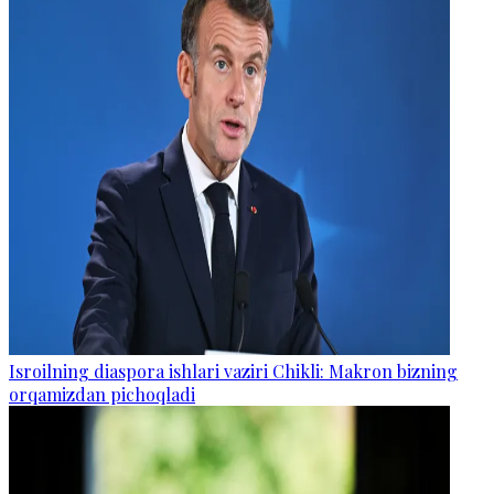
Isroilning diaspora ishlari vaziri Chikli: Makron bizning
orqamizdan pichoqladi