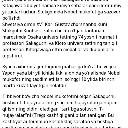
Kitagawa tibbiyot hamda kimyo sohalaridagi ilg‘or ilmiy
yutuqlari uchun Stokgolmda Nobel mukofotiga sazovor
bo‘lishdi.
Shvetsiya qiroli XVI Karl Gustav chorshanba kuni
Stokgolm Kontsert zalida bo‘lib o‘tgan tantanali
marosimda Osaka universitetining 74 yoshli hurmatli
professori Sakaguchi va Kioto universitetining taniqli
professori Kitagawaga oltin medallar va diplomlarni
topshirdi.
Kyodo axborot agentligining xabariga ko‘ra, bu voqea
Yaponiyada bir yil ichida ikki alohida yo‘nalishda Nobel
mukofotining taqdim etilishi so‘nggi 10 yilda birinchi
marta kuzatilayotgan holatdir.
Tibbiyot bo‘yicha Nobel mukofotini olgan Sakaguchi,
boshqa T-hujayralarning sog‘lom hujayralarga hujum
qilishining oldini oladigan “tartibga soluvchi T-
hujayralar”ni (Treg) kashf qilgani bilan tanilgan. Bu
kashfiyot autoimmun kasalliklar, saraton va boshqa
sog‘liq muammolari uchun yangi davolash usullariga yo‘l