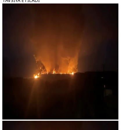
TAVSIYA ETILADI