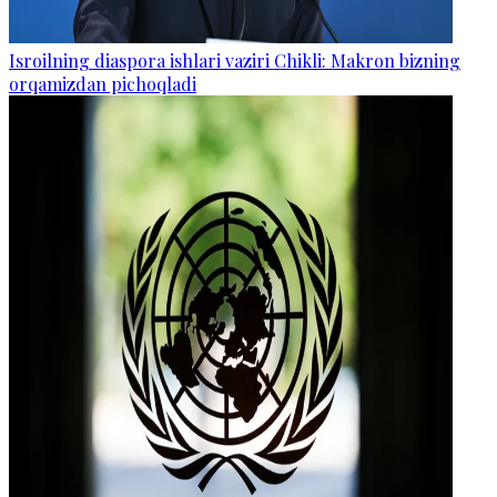
Isroilning diaspora ishlari vaziri Chikli: Makron bizning
orqamizdan pichoqladi