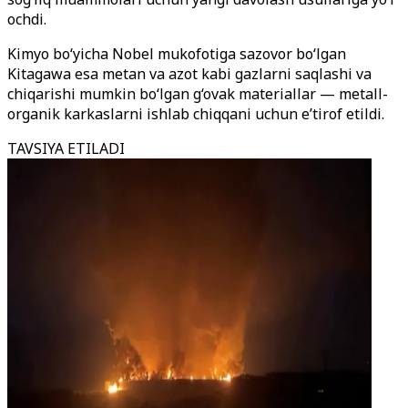
ochdi.
Kimyo bo‘yicha Nobel mukofotiga sazovor bo‘lgan
Kitagawa esa metan va azot kabi gazlarni saqlashi va
chiqarishi mumkin bo‘lgan g‘ovak materiallar — metall-
organik karkaslarni ishlab chiqqani uchun e’tirof etildi.
TAVSIYA ETILADI