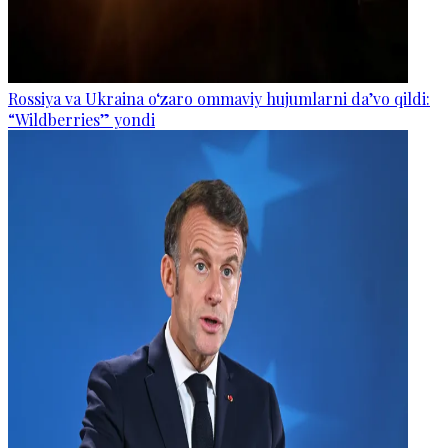
Rossiya va Ukraina o‘zaro ommaviy hujumlarni da’vo qildi:
“Wildberries” yondi