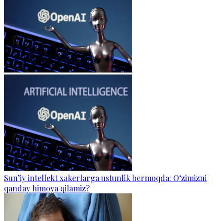
Sun’iy intellekt xakerlarga ustunlik bermoqda: O‘zimizni
qanday himoya qilamiz?