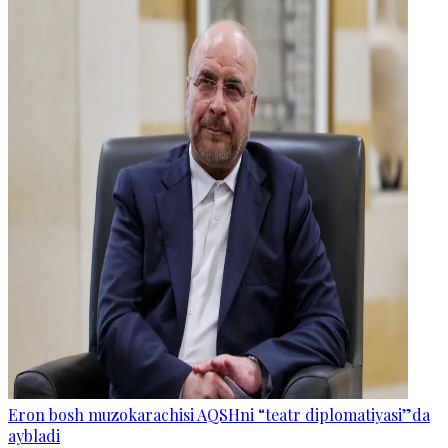
Eron bosh muzokarachisi AQSHni “teatr diplomatiyasi”da
aybladi