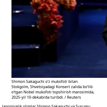
Shimon Sakaguchi oʻz mukofoti bilan
Stokgolm, Shvetsiyadagi Konsert zalida boʻlib
oʻtgan Nobel mukofoti topshirish marosimida,
2025-yil 10-dekabrda turibdi. / Reuters
Japoniyalik olimlar Shimon Sakaguchi va Susumu