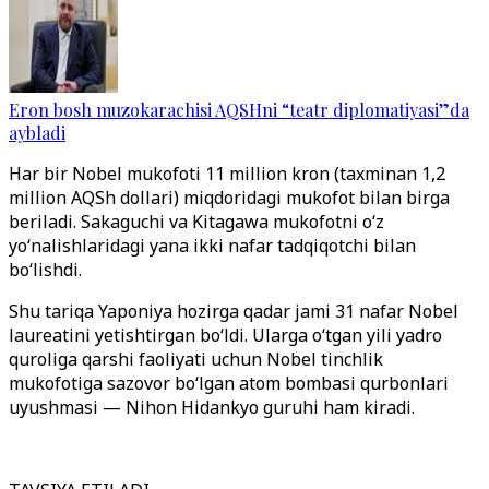
Eron bosh muzokarachisi AQSHni “teatr diplomatiyasi”da
aybladi
Har bir Nobel mukofoti 11 million kron (taxminan 1,2
million AQSh dollari) miqdoridagi mukofot bilan birga
beriladi. Sakaguchi va Kitagawa mukofotni o‘z
yo‘nalishlaridagi yana ikki nafar tadqiqotchi bilan
bo‘lishdi.
Shu tariqa Yaponiya hozirga qadar jami 31 nafar Nobel
laureatini yetishtirgan bo‘ldi. Ularga o‘tgan yili yadro
quroliga qarshi faoliyati uchun Nobel tinchlik
mukofotiga sazovor bo‘lgan atom bombasi qurbonlari
uyushmasi — Nihon Hidankyo guruhi ham kiradi.