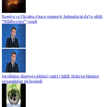
Rossiya va Ukraina o‘zaro ommaviy hujumlarni da’vo qildi:
“Wildberries” yondi
Isroilning diaspora ishlari vaziri Chikli: Makron bizning
orqamizdan pichoqladi