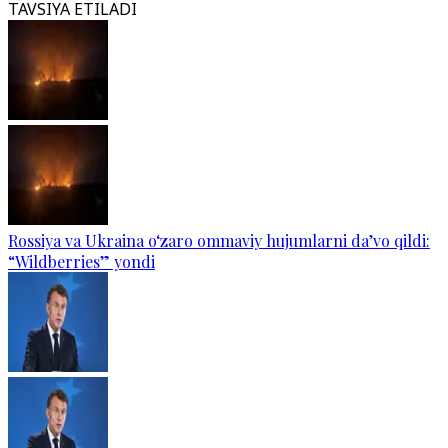
TAVSIYA ETILADI
Rossiya va Ukraina o‘zaro ommaviy hujumlarni da’vo qildi:
“Wildberries” yondi