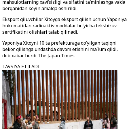
mahsulotlarning xavfsizligi va sifatini ta’minlashga va’da
berganidan keyin amalga oshirildi.
Eksport qiluvchilar Xitoyga eksport qilish uchun Yaponiya
hukumatidan radioaktiv moddalar bo‘yicha tekshiruv
sertifikatini olishlari talab qilinadi.
Yaponiya Xitoyni 10 ta prefekturaga qo‘yilgan taqiqni
bekor qilishga undashda davom etishini ma’lum qildi,
deb xabar berdi The Japan Times.
TAVSIYA ETILADI