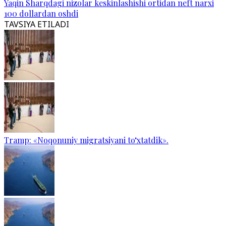
Yaqin Sharqdagi nizolar keskinlashishi ortidan neft narxi
100 dollardan oshdi
TAVSIYA ETILADI
Tramp: «Noqonuniy migratsiyani to‘xtatdik».