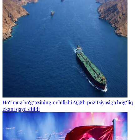
Ho‘rmuz bo‘g‘ozining ochilishi AQSh pozitsiyasiga bog‘liq
ekani qayd etildi