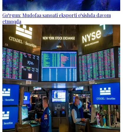
Go‘rgun: Mudofaa sanoati eksporti o‘sishda davom
etmoqda