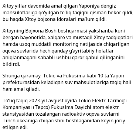
Xitoy yillar davomida amal qilgan Yaponiya dengiz
mahsulotlariga qo‘yilgan to‘liq taqiqni qisman bekor qildi,
bu haqda Xitoy bojxona idoralari ma’lum qildi.
Xitoyning Bojxona Bosh boshqarmasi yakshanba kuni
bergan bayonotida, xalqaro va mustaqil Xitoy tadqiqotlari
hamda uzoq muddatli monitoring natijasida chiqarilgan
oqova suvlarida hech qanday g‘ayritabiiy holatlar
aniqlanmagani sababli ushbu qaror qabul qilinganini
bildirdi.
Shunga qaramay, Tokio va Fukusima kabi 10 ta Yapon
prefekturasidan keladigan suv mahsulotlariga taqiq hali
ham amal qiladi.
To‘liq taqiq 2023-yil avgust oyida Tokio Elektr Tarmog‘i
Kompaniyasi (Tepco) Fukusima Dayichi atom elektr
stansiyasidan tozalangan radioaktiv oqova suvlarni
Tinch okeaniga chiqarishni boshlaganidan keyin joriy
etilgan edi.