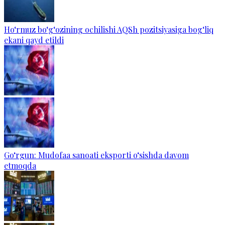
Ho‘rmuz bo‘g‘ozining ochilishi AQSh pozitsiyasiga bog‘liq
ekani qayd etildi
Go‘rgun: Mudofaa sanoati eksporti o‘sishda davom
etmoqda