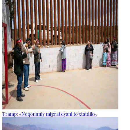
Tramp: «Noqonuniy migratsiyani to‘xtatdik».