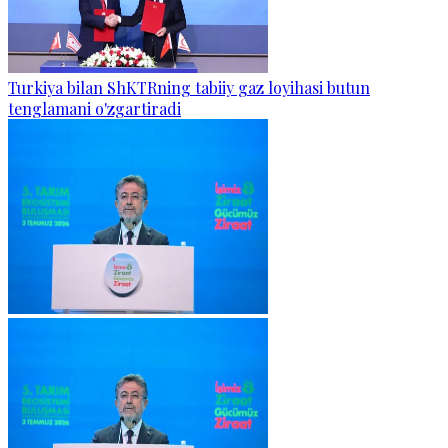
Turkiya bilan ShKTRning tabiiy gaz loyihasi butun
tenglamani o'zgartiradi