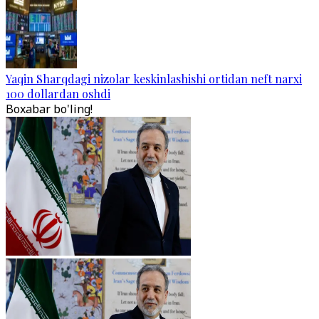
Yaqin Sharqdagi nizolar keskinlashishi ortidan neft narxi
100 dollardan oshdi
Boxabar bo'ling!