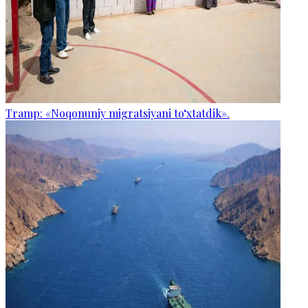
Tramp: «Noqonuniy migratsiyani to‘xtatdik».