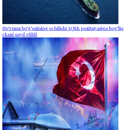
Ho‘rmuz bo‘g‘ozining ochilishi AQSh pozitsiyasiga bog‘liq
ekani qayd etildi