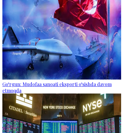
Go‘rgun: Mudofaa sanoati eksporti o‘sishda davom
etmoqda