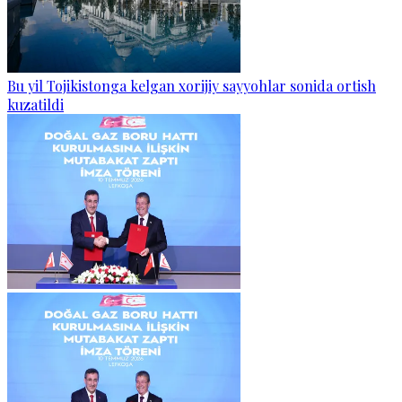
Bu yil Tojikistonga kelgan xorijiy sayyohlar sonida ortish
kuzatildi