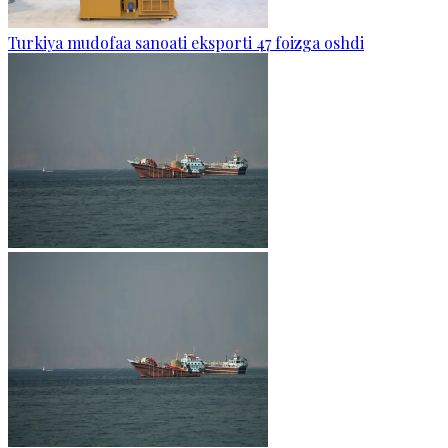
Turkiya mudofaa sanoati eksporti 47 foizga oshdi