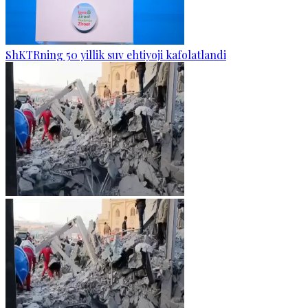
ShKTRning 50 yillik suv ehtiyoji kafolatlandi