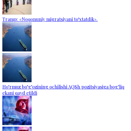
Tramp: «Noqonuniy migratsiyani to‘xtatdik».
Ho‘rmuz bo‘g‘ozining ochilishi AQSh pozitsiyasiga bog‘liq
ekani qayd etildi