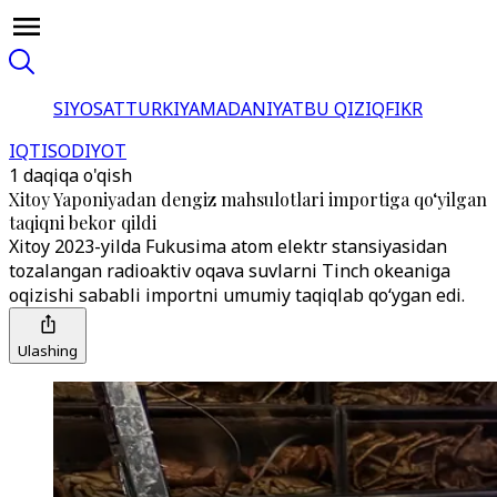
SIYOSAT
TURKIYA
MADANIYAT
BU QIZIQ
FIKR
IQTISODIYOT
1 daqiqa o'qish
Xitoy Yaponiyadan dengiz mahsulotlari importiga qo‘yilgan
taqiqni bekor qildi
Xitoy 2023-yilda Fukusima atom elektr stansiyasidan
tozalangan radioaktiv oqava suvlarni Tinch okeaniga
oqizishi sababli importni umumiy taqiqlab qo‘ygan edi.
Ulashing