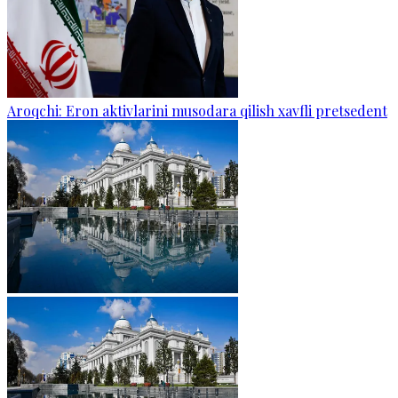
Aroqchi: Eron aktivlarini musodara qilish xavfli pretsedent