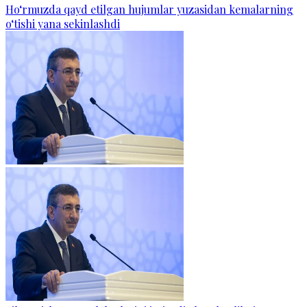
Ho‘rmuzda qayd etilgan hujumlar yuzasidan kemalarning
o‘tishi yana sekinlashdi