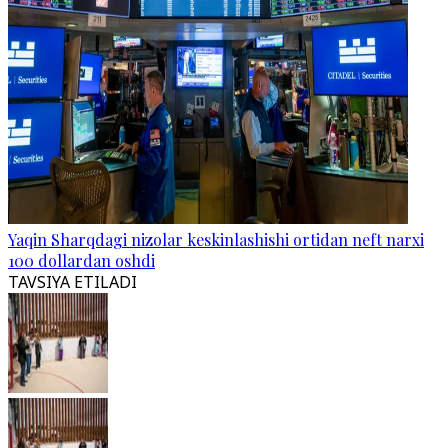
Yaqin Sharqdagi nizolar keskinlashishi ortidan neft narxi
100 dollardan oshdi
TAVSIYA ETILADI