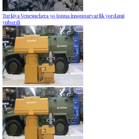
Turkiya Venesuelaga 30 tonna insonparvarlik yordami
yubordi