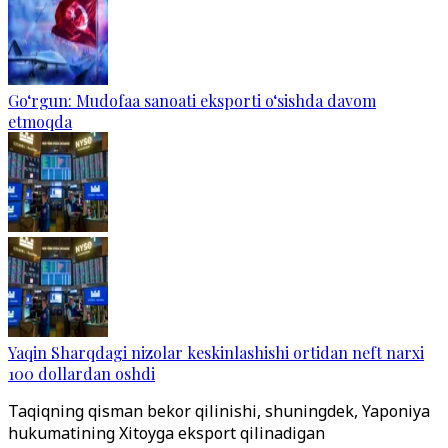
Go‘rgun: Mudofaa sanoati eksporti o‘sishda davom
etmoqda
Yaqin Sharqdagi nizolar keskinlashishi ortidan neft narxi
100 dollardan oshdi
Taqiqning qisman bekor qilinishi, shuningdek, Yaponiya
hukumatining Xitoyga eksport qilinadigan