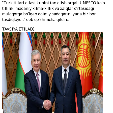
“Turk tillari oilasi kunini tan olish orqali UNESCO ko‘p
tillilik, madaniy xilma-xillik va xalqlar o‘rtasidagi
muloqotga bo‘lgan doimiy sadoqatini yana bir bor
tasdiqlaydi,” deb qo‘shimcha qildi u.
TAVSIYA ETILADI