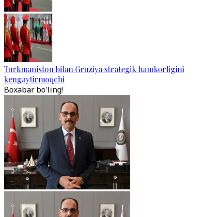
Turkmaniston bilan Gruziya strategik hamkorligini
kengaytirmoqchi
Boxabar bo'ling!