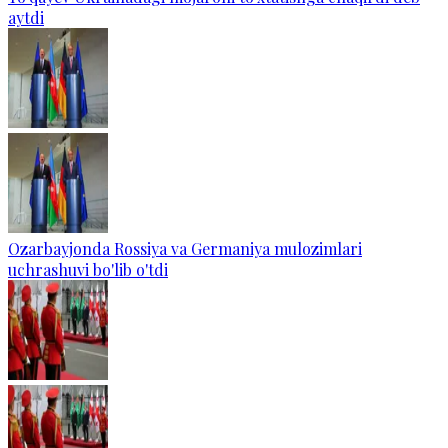
aytdi
Ozarbayjonda Rossiya va Germaniya mulozimlari
uchrashuvi bo'lib o'tdi