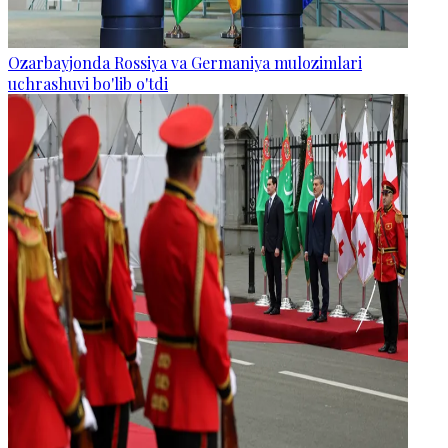
Ozarbayjonda Rossiya va Germaniya mulozimlari
uchrashuvi bo'lib o'tdi