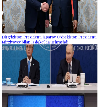
Qirg‘iziston Prezidenti Japarov O‘zbekiston Prezidenti
Mirziyoyev bilan Issiqko‘lda uchrashdi