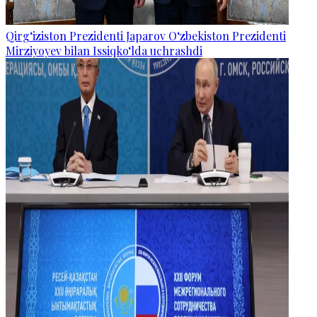
Qirg‘iziston Prezidenti Japarov O‘zbekiston Prezidenti
Mirziyoyev bilan Issiqko‘lda uchrashdi