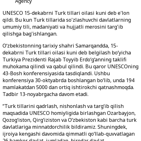
Agency
UNESCO 15-dekabrni Turk tillari oilasi kuni deb e'lon
qildi. Bu kun Turk tillarida so'zlashuvchi davlatlarning
umumiy tili, madaniyati va hujjatli merosini targ'ib
qilishga bag'ishlangan.
O‘zbekistonning tarixiy shahri Samarqandda, 15-
dekabrni Turk tillari oilasi kuni deb belgilash bo‘yicha
Turkiya Prezidenti Rajab Toyyib Erdo‘g‘anning taklifi
muhokama qilindi va qabul qilindi. Bu qaror UNESCOning
43-Bosh konferensiyasida tasdiqlandi. Ushbu
konferensiya 30-oktyabrda boshlangan bo‘lib, unda 194
mamlakatdan 5000 dan ortiq ishtirokchi qatnashmoqda.
Tadbir 13-noyabrgacha davom etadi.
“Turk tillarini qadrlash, nishonlash va targ‘ib qilish
maqsadida UNESCO homiyligida birlashgan Ozarbayjon,
Qozog‘iston, Qirg‘iziston va O‘zbekiston kabi barcha turk
davlatlariga minnatdorchilik bildiramiz. Shuningdek,
ijroiya kengashi davomida qimmatli qo‘llab-quvvatlagan
26 hamkor davlat, jumladan, birodar davlat