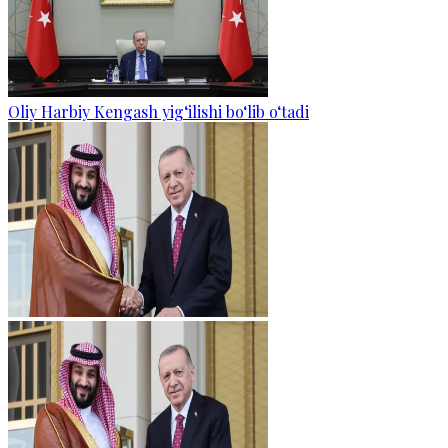
Oliy Harbiy Kengash yig‘ilishi bo‘lib o‘tadi