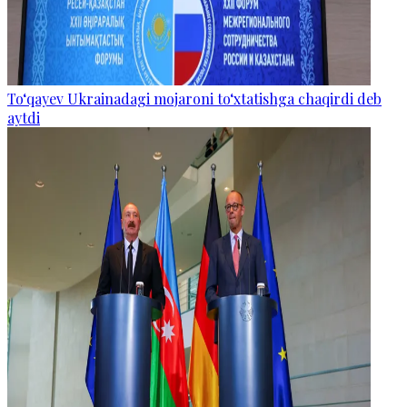
To‘qayev Ukrainadagi mojaroni to‘xtatishga chaqirdi deb
aytdi