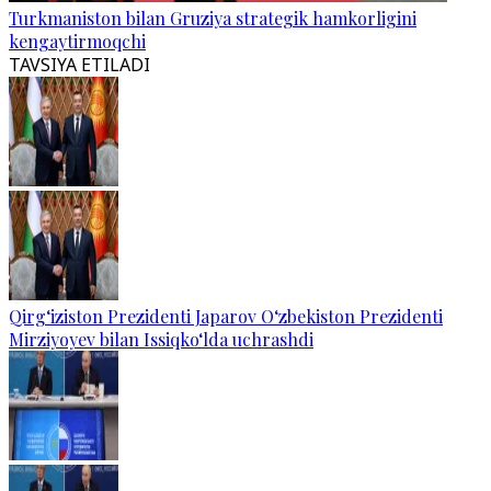
Turkmaniston bilan Gruziya strategik hamkorligini
kengaytirmoqchi
TAVSIYA ETILADI
Qirg‘iziston Prezidenti Japarov O‘zbekiston Prezidenti
Mirziyoyev bilan Issiqko‘lda uchrashdi