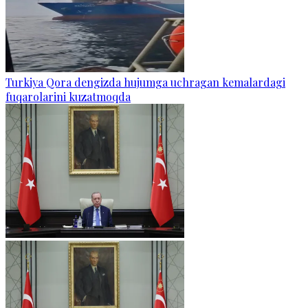
Turkiya Qora dengizda hujumga uchragan kemalardagi
fuqarolarini kuzatmoqda