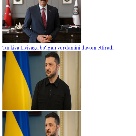
Turkiya Liviyaga bo‘lgan yordamini davom ettiradi