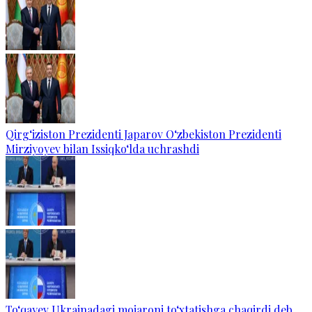
Qirg‘iziston Prezidenti Japarov O‘zbekiston Prezidenti
Mirziyoyev bilan Issiqko‘lda uchrashdi
To‘qayev Ukrainadagi mojaroni to‘xtatishga chaqirdi deb