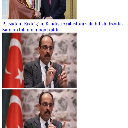
Prezident Erdo‘g‘an Saudiya Arabistoni valiahd shahzodasi
Salmon bilan muloqot qildi