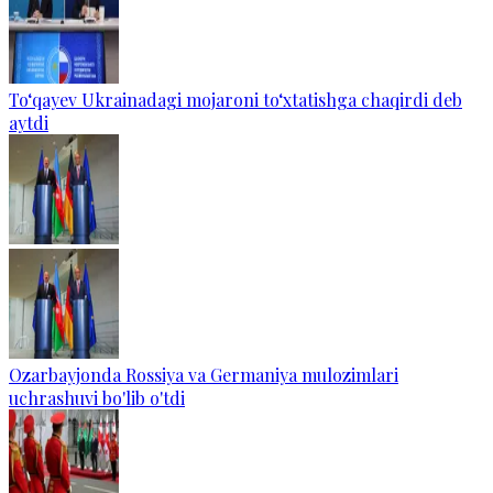
To‘qayev Ukrainadagi mojaroni to‘xtatishga chaqirdi deb
aytdi
Ozarbayjonda Rossiya va Germaniya mulozimlari
uchrashuvi bo'lib o'tdi