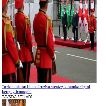
Turkmaniston bilan Gruziya strategik hamkorligini
kengaytirmoqchi
TAVSIYA ETILADI