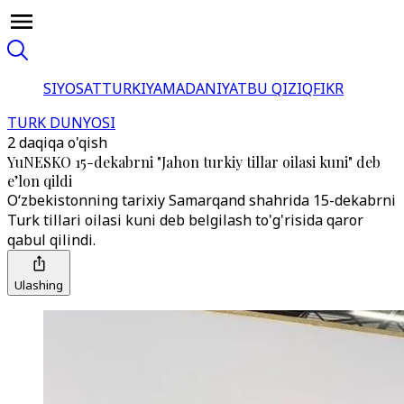
SIYOSAT
TURKIYA
MADANIYAT
BU QIZIQ
FIKR
TURK DUNYOSI
2 daqiqa o'qish
YuNESKO 15-dekabrni "Jahon turkiy tillar oilasi kuni" deb
eʼlon qildi
O‘zbekistonning tarixiy Samarqand shahrida 15-dekabrni
Turk tillari oilasi kuni deb belgilash to'g'risida qaror
qabul qilindi.
Ulashing