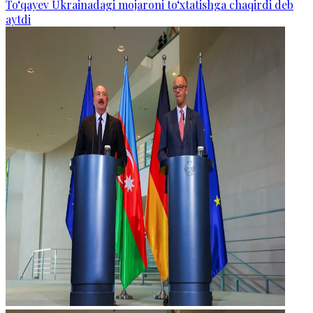
To‘qayev Ukrainadagi mojaroni to‘xtatishga chaqirdi deb
aytdi