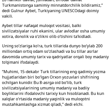
Turkmanistonga samimiy minnatdorchilik bildiramiz,”
dedi Gulnur Aybet, Turkiyaning UNESCOdagi doimiy
vakili.
Aybet tillar nafaqat muloqot vositasi, balki
sivilizatsiyalar ruhi ekanini, ular avlodlar osha umumiy
xotira, donolik va o‘zlikni olib o‘tishini ta’kidladi.
Uning so‘zlariga ko‘ra, turk tillarida dunyo bo‘ylab 200
milliondan ortiq odam so‘zlashadi va bu tillar asrlar
davomida umumiy tarix va qadriyatlar orqali boy madaniy
to‘qimani ifodalaydi.
“Muhimi, 15-dekabr Turk tillarining eng qadimiy yozma
hujjatlaridan biri bo‘lgan Orxon yozuvlari shifrining
ochilgan kunidir. Bu 8-asrga oid bo‘lib, turk
sivilizatsiyalarining umumiy madaniy va badiiy
boyliklarini ifodalovchi tarixiy kun hisoblanadi. Bu kun
xalqlar o‘rtasida madaniy yaqinlik va muloqotni
mustahkamlashga xizmat qiladi,” dedi elchi.