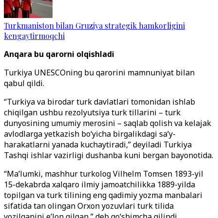
Turkmaniston bilan Gruziya strategik hamkorligini
kengaytirmoqchi
Anqara bu qarorni olqishladi
Turkiya UNESCOning bu qarorini mamnuniyat bilan
qabul qildi.
“Turkiya va birodar turk davlatlari tomonidan ishlab
chiqilgan ushbu rezolyutsiya turk tillarini – turk
dunyosining umumiy merosini – saqlab qolish va kelajak
avlodlarga yetkazish bo‘yicha birgalikdagi sa’y-
harakatlarni yanada kuchaytiradi,” deyiladi Turkiya
Tashqi ishlar vazirligi dushanba kuni bergan bayonotida.
“Ma’lumki, mashhur turkolog Vilhelm Tomsen 1893-yil
15-dekabrda xalqaro ilmiy jamoatchilikka 1889-yilda
topilgan va turk tilining eng qadimiy yozma manbalari
sifatida tan olingan Orxon yozuvlari turk tilida
yozilganini e’lon qilgan,” deb qo‘shimcha qilindi.