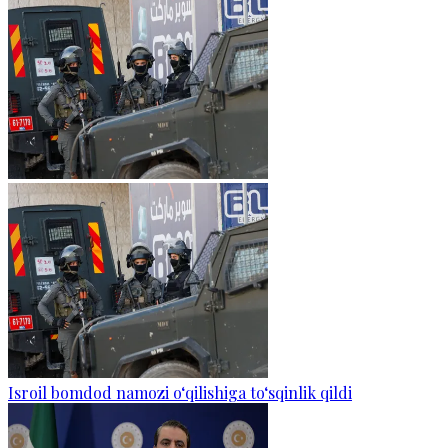
Isroil bomdod namozi o‘qilishiga to‘sqinlik qildi