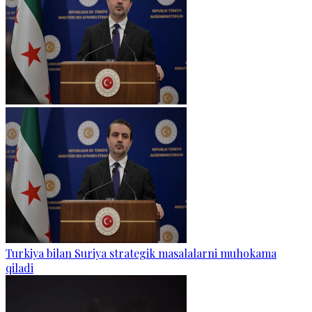
Turkiya bilan Suriya strategik masalalarni muhokama
qiladi