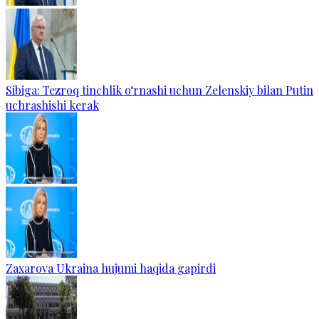
Sibiga: Tezroq tinchlik o‘rnashi uchun Zelenskiy bilan Putin
uchrashishi kerak
Zaxarova Ukraina hujumi haqida gapirdi