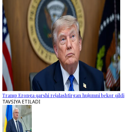
Tramp Eronga qarshi rejalashtirgan hujumni bekor qildi
TAVSIYA ETILADI