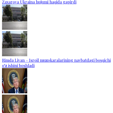
Zaxarova Ukraina hujumi haqida gapirdi
Rimda Livan – Isroil muzokaralarining navbatdagi bosqichi
o‘z ishini boshladi