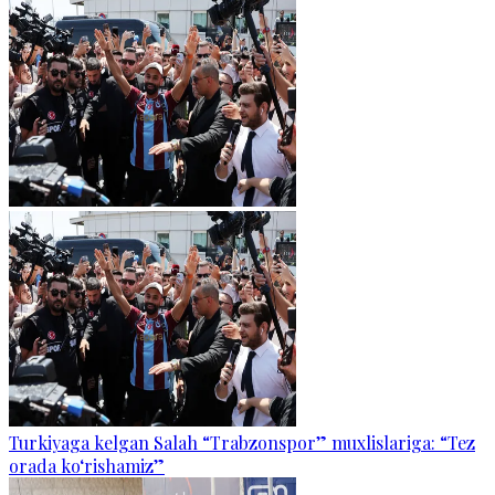
Turkiyaga kelgan Salah “Trabzonspor” muxlislariga: “Tez
orada ko‘rishamiz”