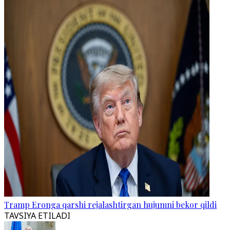
Tramp Eronga qarshi rejalashtirgan hujumni bekor qildi
TAVSIYA ETILADI