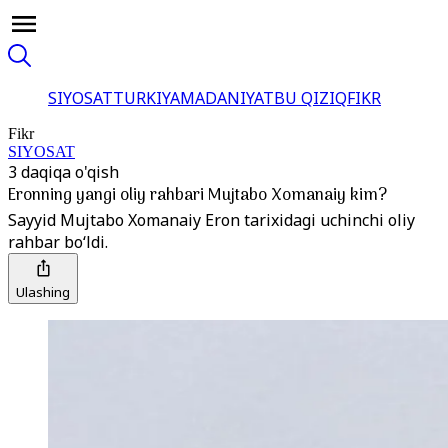
SIYOSAT
TURKIYA
MADANIYAT
BU QIZIQ
FIKR
Fikr
SIYOSAT
3 daqiqa o'qish
Eronning yangi oliy rahbari Mujtabo Xomanaiy kim?
Sayyid Mujtabo Xomanaiy Eron tarixidagi uchinchi oliy
rahbar bo‘ldi.
Ulashing