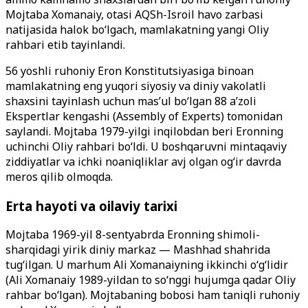
Mojtaba Xomanaiy, otasi AQSh-Isroil havo zarbasi
natijasida halok bo‘lgach, mamlakatning yangi Oliy
rahbari etib tayinlandi.
56 yoshli ruhoniy Eron Konstitutsiyasiga binoan
mamlakatning eng yuqori siyosiy va diniy vakolatli
shaxsini tayinlash uchun mas’ul bo‘lgan 88 a’zoli
Ekspertlar kengashi (Assembly of Experts) tomonidan
saylandi. Mojtaba 1979-yilgi inqilobdan beri Eronning
uchinchi Oliy rahbari bo‘ldi. U boshqaruvni mintaqaviy
ziddiyatlar va ichki noaniqliklar avj olgan og‘ir davrda
meros qilib olmoqda.
Erta hayoti va oilaviy tarixi
Mojtaba 1969-yil 8-sentyabrda Eronning shimoli-
sharqidagi yirik diniy markaz — Mashhad shahrida
tug‘ilgan. U marhum Ali Xomanaiyning ikkinchi o‘g‘lidir
(Ali Xomanaiy 1989-yildan to so‘nggi hujumga qadar Oliy
rahbar bo‘lgan). Mojtabaning bobosi ham taniqli ruhoniy