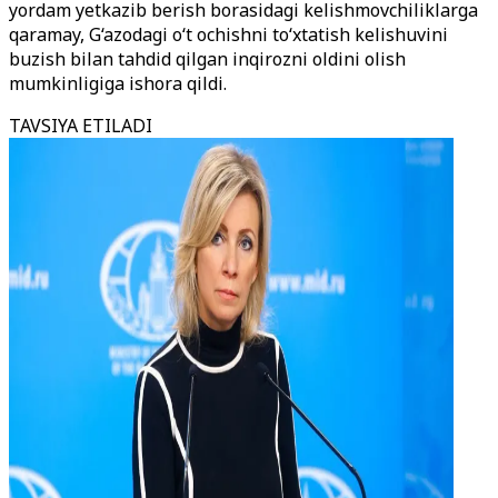
yordam yetkazib berish borasidagi kelishmovchiliklarga
qaramay, G‘azodagi o‘t ochishni to‘xtatish kelishuvini
buzish bilan tahdid qilgan inqirozni oldini olish
mumkinligiga ishora qildi.
TAVSIYA ETILADI