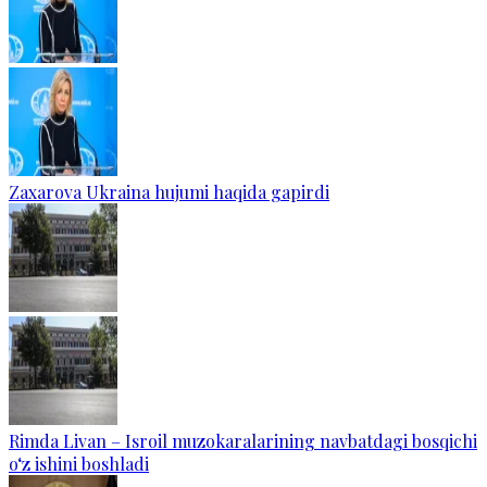
Zaxarova Ukraina hujumi haqida gapirdi
Rimda Livan – Isroil muzokaralarining navbatdagi bosqichi
o‘z ishini boshladi