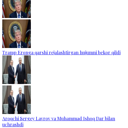
Tramp Eronga qarshi rejalashtirgan hujumni bekor qildi
Aroqchi Sergey Lavrov va Muhammad Ishoq Dar bilan
uchrashdi