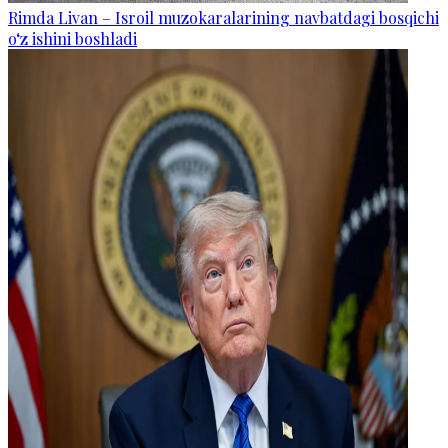
Rimda Livan – Isroil muzokaralarining navbatdagi bosqichi
o‘z ishini boshladi