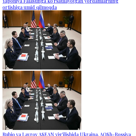
Yaponiya Falastinga ko'rsatilayotgan yordamlarning
ortishiga umid qilmoqda
Rubio va Lavrov ASEAN yig'ilishida Ukraina, AQSh-Rossiya