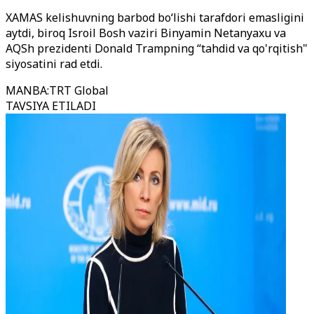
XAMAS kelishuvning barbod bo‘lishi tarafdori emasligini
aytdi, biroq Isroil Bosh vaziri Binyamin Netanyaxu va
AQSh prezidenti Donald Trampning “tahdid va qo'rqitish"
siyosatini rad etdi.
MANBA
:
TRT Global
TAVSIYA ETILADI