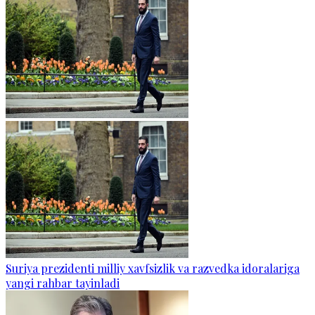
Suriya prezidenti milliy xavfsizlik va razvedka idoralariga
yangi rahbar tayinladi