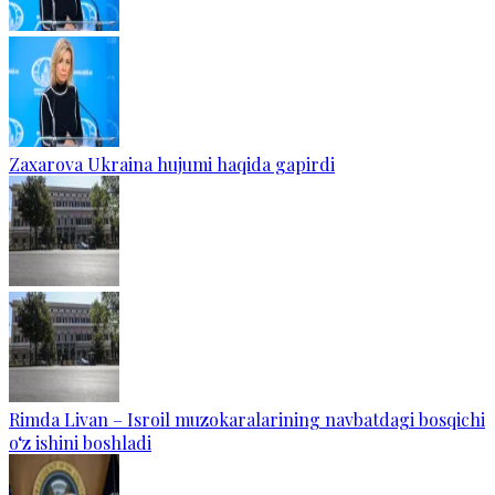
Zaxarova Ukraina hujumi haqida gapirdi
Rimda Livan – Isroil muzokaralarining navbatdagi bosqichi
o‘z ishini boshladi