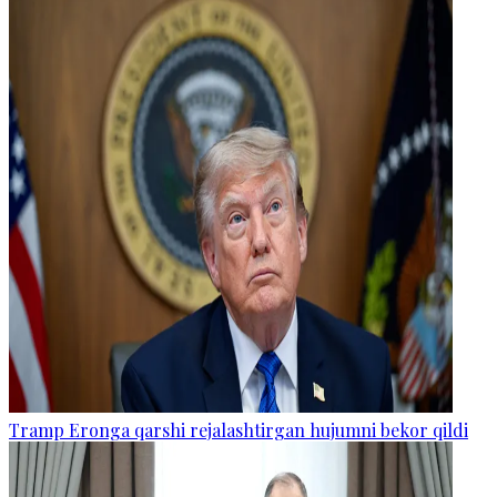
Tramp Eronga qarshi rejalashtirgan hujumni bekor qildi