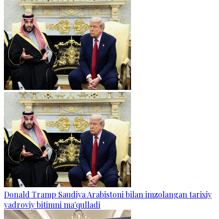
Donald Tramp Saudiya Arabistoni bilan imzolangan tarixiy
yadroviy bitimni ma'qulladi