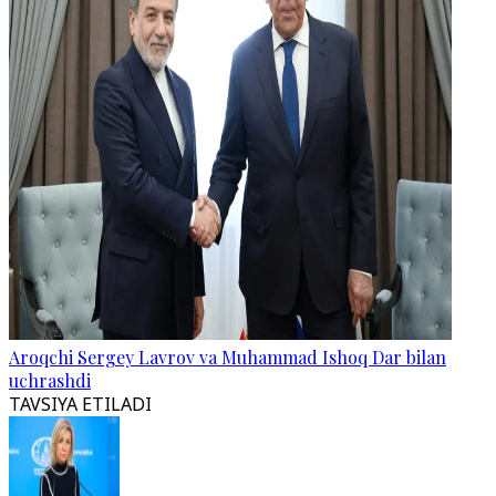
Aroqchi Sergey Lavrov va Muhammad Ishoq Dar bilan
uchrashdi
TAVSIYA ETILADI