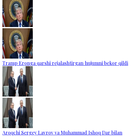
Tramp Eronga qarshi rejalashtirgan hujumni bekor qildi
Aroqchi Sergey Lavrov va Muhammad Ishoq Dar bilan