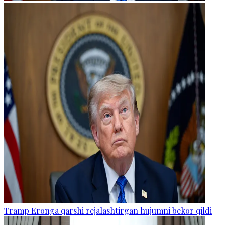
Tramp Eronga qarshi rejalashtirgan hujumni bekor qildi