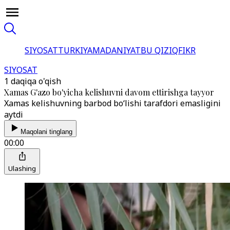
SIYOSAT
TURKIYA
MADANIYAT
BU QIZIQ
FIKR
SIYOSAT
1 daqiqa o'qish
Xamas G'azo bo'yicha kelishuvni davom ettirishga tayyor
Xamas kelishuvning barbod bo‘lishi tarafdori emasligini
aytdi
Maqolani tinglang
00:00
Ulashing