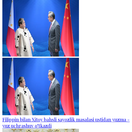
Filippin bilan Xitoy bahsli sayozlik masalasi ustidan yuzma -
yuz uchrashuv o‘tkazdi