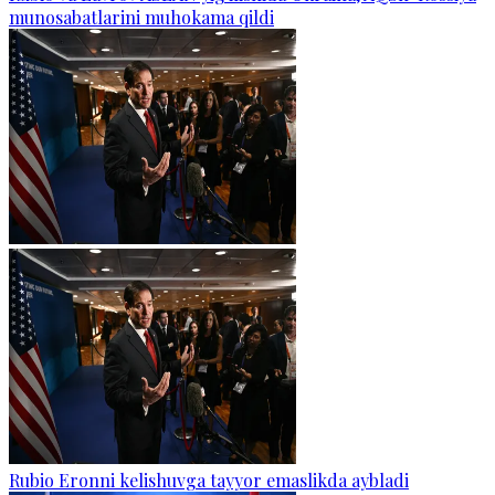
munosabatlarini muhokama qildi
Rubio Eronni kelishuvga tayyor emaslikda aybladi