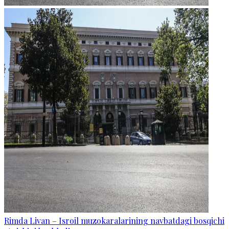
Rimda Livan – Isroil muzokaralarining navbatdagi bosqichi