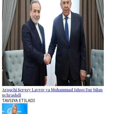
Aroqchi Sergey Lavrov va Muhammad Ishoq Dar bilan
uchrashdi
TAVSIYA ETILADI