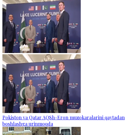
Pokiston va Qatar AQSh-Eron muzokaralarini qaytadan
boshlashga urinmoqda