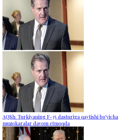
AQSh: Turkiyaning F-35 dasturiga qaytishi bo'yicha
muzokaralar davom etmoqda