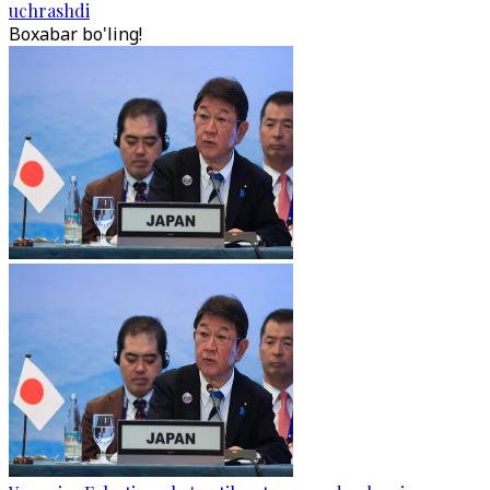
uchrashdi
Boxabar bo'ling!