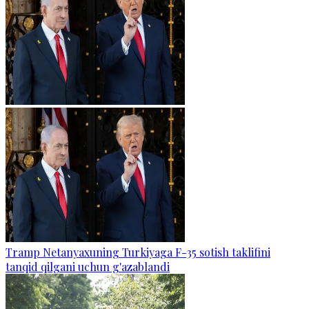
Tramp Netanyaxuning Turkiyaga F-35 sotish taklifini
tanqid qilgani uchun g'azablandi