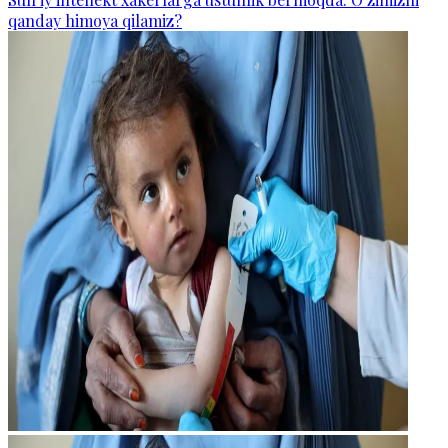
qanday himoya qilamiz?