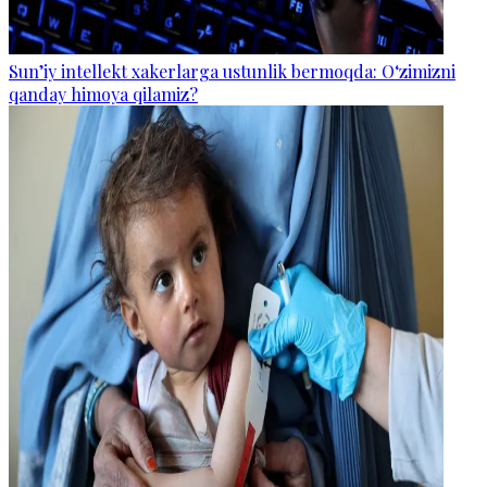
Sun’iy intellekt xakerlarga ustunlik bermoqda: O‘zimizni
qanday himoya qilamiz?