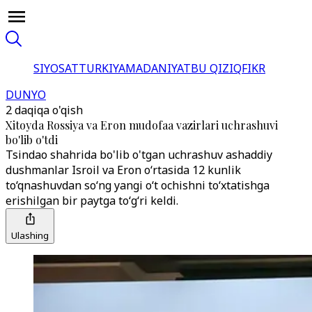
SIYOSAT
TURKIYA
MADANIYAT
BU QIZIQ
FIKR
DUNYO
2 daqiqa o'qish
Xitoyda Rossiya va Eron mudofaa vazirlari uchrashuvi
bo'lib o'tdi
Tsindao shahrida bo'lib o'tgan uchrashuv ashaddiy
dushmanlar Isroil va Eron o‘rtasida 12 kunlik
to‘qnashuvdan so‘ng yangi o‘t ochishni to‘xtatishga
erishilgan bir paytga to‘g‘ri keldi.
Ulashing