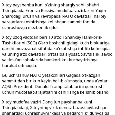
Xitoy payshanba kuni o‘zining sharqiy sohil shahri
Tsingdaoda Eron va Rossiya mudofaa vazirlarini Yaqin
Sharqdagi urush va Yevropada NATO davlatlari harbiy
xarajatlarni oshirishga kelishgan sammit fonida
uchrashuvga mezbonlik qildi.
Xitoy uzoq vaqtdan beri 10 a’zoli Shanxay Hamkorlik
Tashkilotini (SCO) G‘arb boshchiligidagi kuch bloklariga
qarshi muvozanat sifatida ko‘rsatishga intilib kelmoqda
va uning a’zo davlatlari o‘rtasida siyosat, xavfsizlik, savdo
va ilm-fan sohalarida hamkorlikni kuchaytirishga
harakat qilmoqda.
Bu uchrashuv NATO yetakchilari Gagada o‘tkazgan
sammitidan bir kun keyin bo‘lib o‘tmoqda, unda a’zolar
AQSh Prezidenti Donald Tramp talablarini qondirish
uchun mudofaa xarajatlarini oshirishga kelishib olishdi.
Xitoy mudofaa vaziri Dong Jun payshanba kuni
Tsingdaodagi, Xitoyning yirik dengiz bazasi joylashgan
shahardagi uchrashuvni “xaos va beqarorlik” dunyosiga