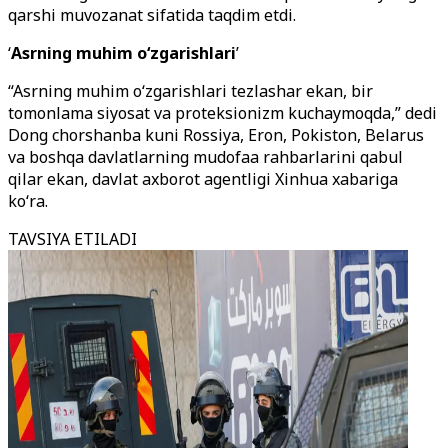
qarshi muvozanat sifatida taqdim etdi.
‘
Asrning muhim o‘zgarishlari
’
“Asrning muhim o‘zgarishlari tezlashar ekan, bir
tomonlama siyosat va proteksionizm kuchaymoqda,” dedi
Dong chorshanba kuni Rossiya, Eron, Pokiston, Belarus
va boshqa davlatlarning mudofaa rahbarlarini qabul
qilar ekan, davlat axborot agentligi Xinhua xabariga
ko‘ra.
TAVSIYA ETILADI