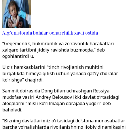
Afg‘onistonda bolalar ocharchilik xavfi ostida
“Gegemonlik, hukmronlik va zo‘ravonlik harakatlari
xalqaro tartibni jiddiy ravishda buzmoqda,” deb
ogohlantirdi u.
U o‘z hamkasblarini “tinch rivojlanish muhitini
birgalikda himoya qilish uchun yanada qat’iy choralar
ko‘rishga” chaqirdi.
Sammit doirasida Dong bilan uchrashgan Rossiya
mudofaa vaziri Andrey Belousov ikki davlat o‘rtasidagi
aloqalarni “misli ko‘rilmagan darajada yuqori” deb
baholadi.
“Bizning davlatlarimiz o‘rtasidagi do‘stona munosabatlar
barcha yo‘nalishlarda rivojlanishning ijobiy dinamikasini