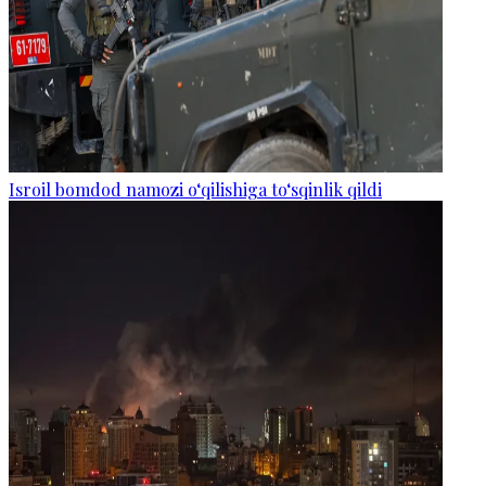
Isroil bomdod namozi o‘qilishiga to‘sqinlik qildi