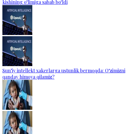
kishining o‘limiga sabab bo‘ldi
Sun’iy intellekt xakerlarga ustunlik bermoqda: O‘zimizni
qanday himoya qilamiz?