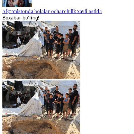
Afg‘onistonda bolalar ocharchilik xavfi ostida
Boxabar bo'ling!