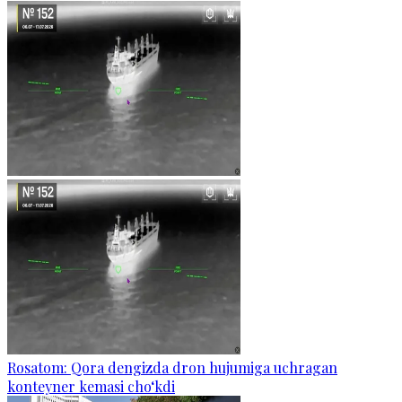
Rosatom: Qora dengizda dron hujumiga uchragan
konteyner kemasi cho‘kdi