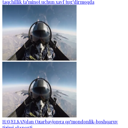
taqchillik ta’minot uchun xavf tug‘dirmoqda
HAVELSANdan Ozarbayjonga qo‘mondonlik-boshqaruv
tizimi eksporti