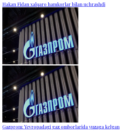
Hakan Fidan xalqaro hamkorlar bilan uchrashdi
Gazprom: Yevropadagi gaz omborlarida yuzaga kelgan