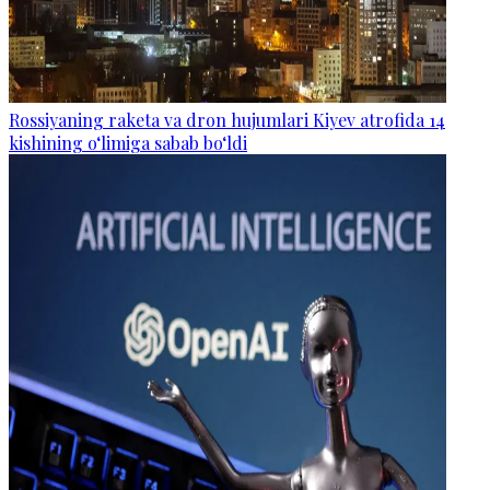
Rossiyaning raketa va dron hujumlari Kiyev atrofida 14
kishining o‘limiga sabab bo‘ldi