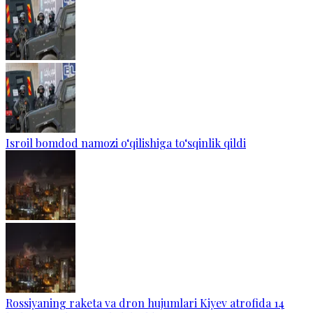
Isroil bomdod namozi o‘qilishiga to‘sqinlik qildi
Rossiyaning raketa va dron hujumlari Kiyev atrofida 14