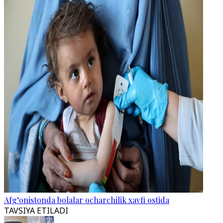
Afg‘onistonda bolalar ocharchilik xavfi ostida
TAVSIYA ETILADI