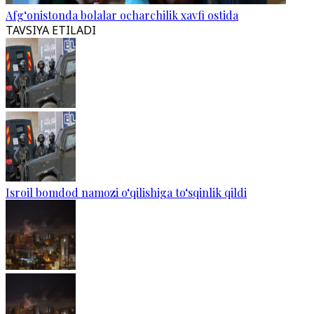
Afg‘onistonda bolalar ocharchilik xavfi ostida
TAVSIYA ETILADI
Isroil bomdod namozi o‘qilishiga to‘sqinlik qildi