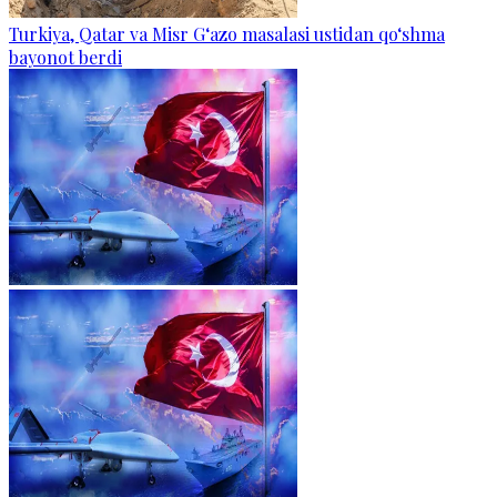
Turkiya, Qatar va Misr G‘azo masalasi ustidan qo‘shma
bayonot berdi