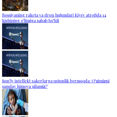
Rossiyaning raketa va dron hujumlari Kiyev atrofida 14
kishining o‘limiga sabab bo‘ldi
Sun’iy intellekt xakerlarga ustunlik bermoqda: O‘zimizni
qanday himoya qilamiz?