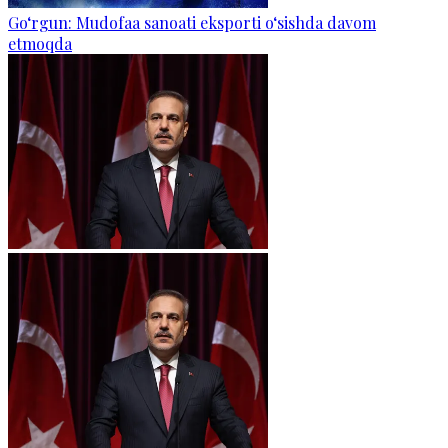
Go‘rgun: Mudofaa sanoati eksporti o‘sishda davom
etmoqda