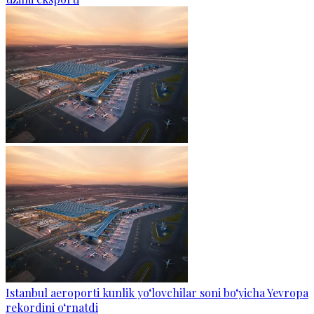
Istanbul aeroporti kunlik yo‘lovchilar soni bo‘yicha Yevropa
rekordini o‘rnatdi