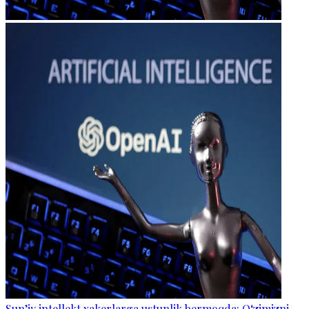
Sun’iy intellekt xakerlarga ustunlik bermoqda: O‘zimizni