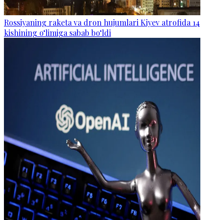
Rossiyaning raketa va dron hujumlari Kiyev atrofida 14
kishining o‘limiga sabab bo‘ldi