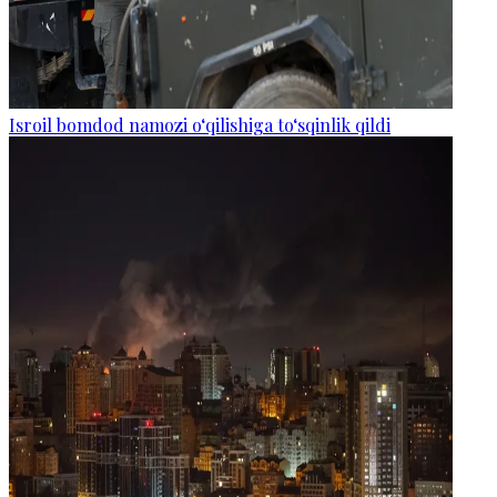
Isroil bomdod namozi o‘qilishiga to‘sqinlik qildi