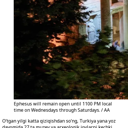
Ephesus will remain open until 1100 PM local
time on Wednesdays through Saturdays. / AA
O‘tgan yilgi katta qiziqishdan so‘ng, Turkiya yana yoz
davomida 27 ta muzey va arxeologik joylarni kechki