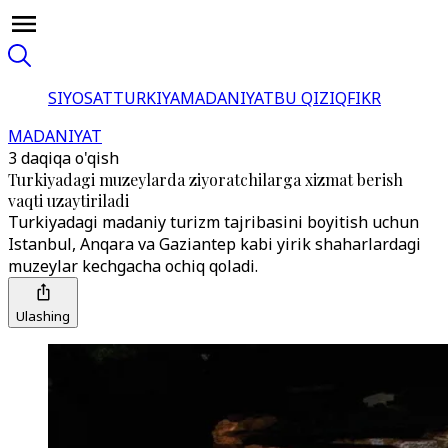
SIYOSAT
TURKIYA
MADANIYAT
BU QIZIQ
FIKR
MADANIYAT
3 daqiqa o'qish
Turkiyadagi muzeylarda ziyoratchilarga xizmat berish
vaqti uzaytiriladi
Turkiyadagi madaniy turizm tajribasini boyitish uchun
Istanbul, Anqara va Gaziantep kabi yirik shaharlardagi
muzeylar kechgacha ochiq qoladi.
Ulashing