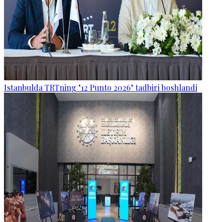
Istanbulda TRTning "12 Punto 2026" tadbiri boshlandi