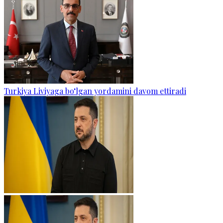
Turkiya Liviyaga bo‘lgan yordamini davom ettiradi