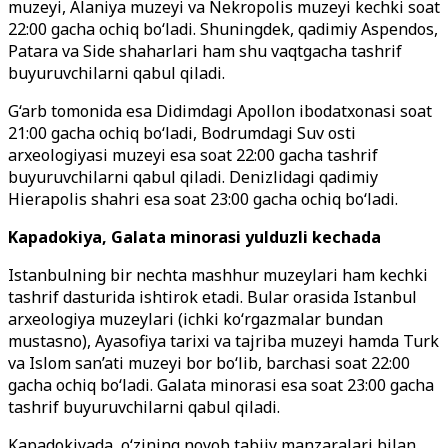
muzeyi, Alaniya muzeyi va Nekropolis muzeyi kechki soat
22:00 gacha ochiq bo‘ladi. Shuningdek, qadimiy Aspendos,
Patara va Side shaharlari ham shu vaqtgacha tashrif
buyuruvchilarni qabul qiladi.
G‘arb tomonida esa Didimdagi Apollon ibodatxonasi soat
21:00 gacha ochiq bo‘ladi, Bodrumdagi Suv osti
arxeologiyasi muzeyi esa soat 22:00 gacha tashrif
buyuruvchilarni qabul qiladi. Denizlidagi qadimiy
Hierapolis shahri esa soat 23:00 gacha ochiq bo‘ladi.
Kapadokiya, Galata minorasi yulduzli kechada
Istanbulning bir nechta mashhur muzeylari ham kechki
tashrif dasturida ishtirok etadi. Bular orasida Istanbul
arxeologiya muzeylari (ichki ko‘rgazmalar bundan
mustasno), Ayasofiya tarixi va tajriba muzeyi hamda Turk
va Islom san’ati muzeyi bor bo‘lib, barchasi soat 22:00
gacha ochiq bo‘ladi. Galata minorasi esa soat 23:00 gacha
tashrif buyuruvchilarni qabul qiladi.
Kapadokiyada, o‘zining noyob tabiiy manzaralari bilan