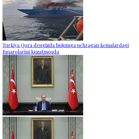
Turkiya Qora dengizda hujumga uchragan kemalardagi
fuqarolarini kuzatmoqda