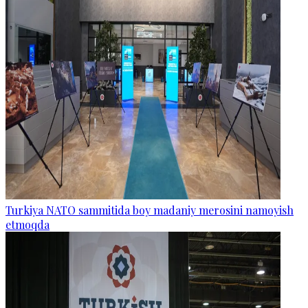
Turkiya NATO sammitida boy madaniy merosini namoyish
etmoqda