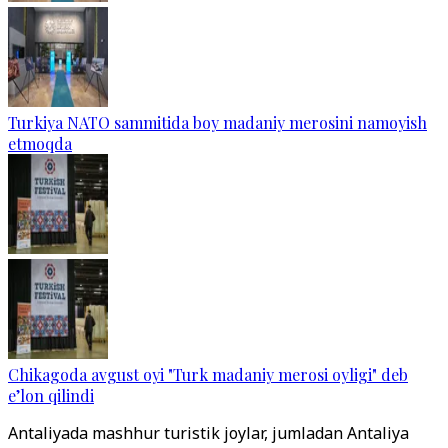
Turkiya NATO sammitida boy madaniy merosini namoyish
etmoqda
Chikagoda avgust oyi "Turk madaniy merosi oyligi" deb
e’lon qilindi
Antaliyada mashhur turistik joylar, jumladan Antaliya