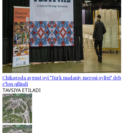
Chikagoda avgust oyi "Turk madaniy merosi oyligi" deb
e’lon qilindi
TAVSIYA ETILADI