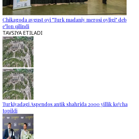
Chikagoda avgust oyi "Turk madaniy merosi oyligi" deb
e’lon qilindi
TAVSIYA ETILADI
Turkiyadagi Aspendos antik shahrida 2000 yillik ko‘cha
topildi