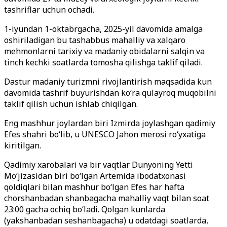
tashriflar uchun ochadi.
1-iyundan 1-oktabrgacha, 2025-yil davomida amalga
oshiriladigan bu tashabbus mahalliy va xalqaro
mehmonlarni tarixiy va madaniy obidalarni salqin va
tinch kechki soatlarda tomosha qilishga taklif qiladi.
Dastur madaniy turizmni rivojlantirish maqsadida kun
davomida tashrif buyurishdan ko‘ra qulayroq muqobilni
taklif qilish uchun ishlab chiqilgan.
Eng mashhur joylardan biri Izmirda joylashgan qadimiy
Efes shahri bo‘lib, u UNESCO Jahon merosi ro‘yxatiga
kiritilgan.
Qadimiy xarobalari va bir vaqtlar Dunyoning Yetti
Mo‘jizasidan biri bo‘lgan Artemida ibodatxonasi
qoldiqlari bilan mashhur bo‘lgan Efes har hafta
chorshanbadan shanbagacha mahalliy vaqt bilan soat
23:00 gacha ochiq bo‘ladi. Qolgan kunlarda
(yakshanbadan seshanbagacha) u odatdagi soatlarda,