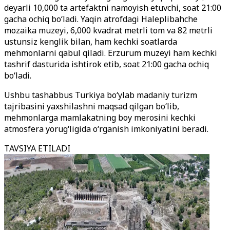
deyarli 10,000 ta artefaktni namoyish etuvchi, soat 21:00
gacha ochiq bo‘ladi. Yaqin atrofdagi Haleplibahche
mozaika muzeyi, 6,000 kvadrat metrli tom va 82 metrli
ustunsiz kenglik bilan, ham kechki soatlarda
mehmonlarni qabul qiladi. Erzurum muzeyi ham kechki
tashrif dasturida ishtirok etib, soat 21:00 gacha ochiq
bo‘ladi.
Ushbu tashabbus Turkiya bo‘ylab madaniy turizm
tajribasini yaxshilashni maqsad qilgan bo‘lib,
mehmonlarga mamlakatning boy merosini kechki
atmosfera yorug‘ligida o‘rganish imkoniyatini beradi.
TAVSIYA ETILADI