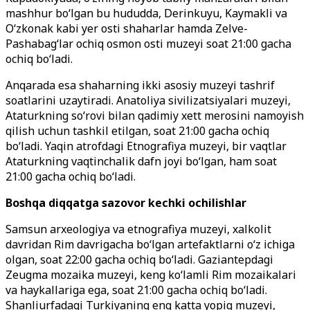
mashhur bo‘lgan bu hududda, Derinkuyu, Kaymakli va
O‘zkonak kabi yer osti shaharlar hamda Zelve-
Pashabag‘lar ochiq osmon osti muzeyi soat 21:00 gacha
ochiq bo‘ladi.
Anqarada esa shaharning ikki asosiy muzeyi tashrif
soatlarini uzaytiradi. Anatoliya sivilizatsiyalari muzeyi,
Ataturkning so‘rovi bilan qadimiy xett merosini namoyish
qilish uchun tashkil etilgan, soat 21:00 gacha ochiq
bo‘ladi. Yaqin atrofdagi Etnografiya muzeyi, bir vaqtlar
Ataturkning vaqtinchalik dafn joyi bo‘lgan, ham soat
21:00 gacha ochiq bo‘ladi.
Boshqa diqqatga sazovor kechki ochilishlar
Samsun arxeologiya va etnografiya muzeyi, xalkolit
davridan Rim davrigacha bo‘lgan artefaktlarni o‘z ichiga
olgan, soat 22:00 gacha ochiq bo‘ladi. Gaziantepdagi
Zeugma mozaika muzeyi, keng ko‘lamli Rim mozaikalari
va haykallariga ega, soat 21:00 gacha ochiq bo‘ladi.
Shanliurfadagi Turkiyaning eng katta yopiq muzeyi,