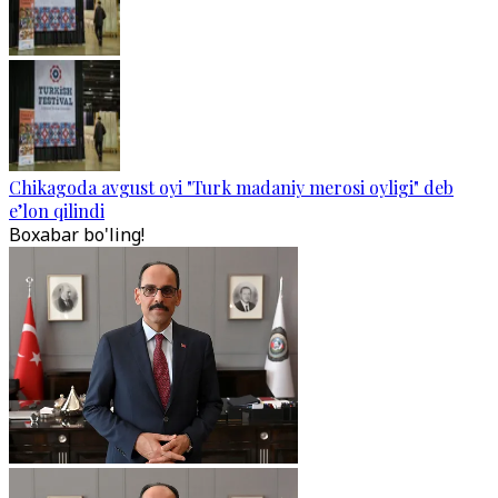
Chikagoda avgust oyi "Turk madaniy merosi oyligi" deb
e’lon qilindi
Boxabar bo'ling!