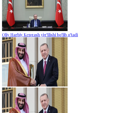
Oliy Harbiy Kengash yig‘ilishi bo‘lib o‘tadi