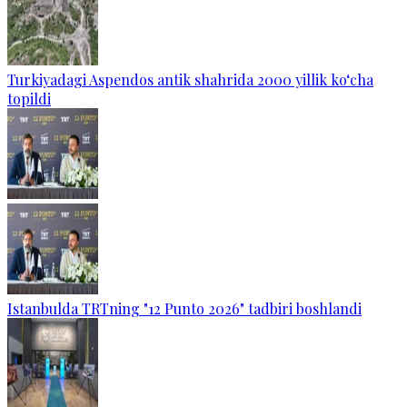
Turkiyadagi Aspendos antik shahrida 2000 yillik ko‘cha
topildi
Istanbulda TRTning "12 Punto 2026" tadbiri boshlandi