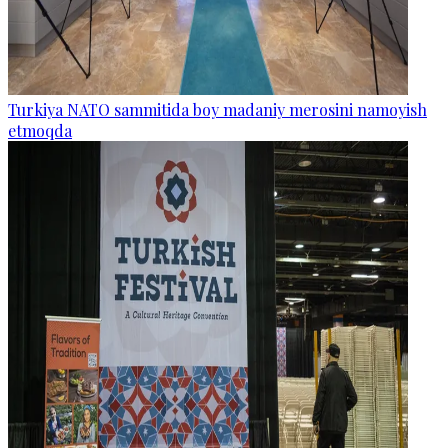
Turkiya NATO sammitida boy madaniy merosini namoyish
etmoqda