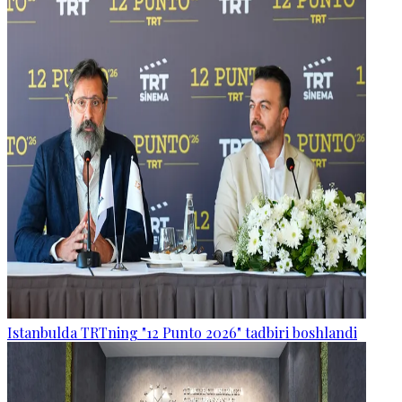
Istanbulda TRTning "12 Punto 2026" tadbiri boshlandi