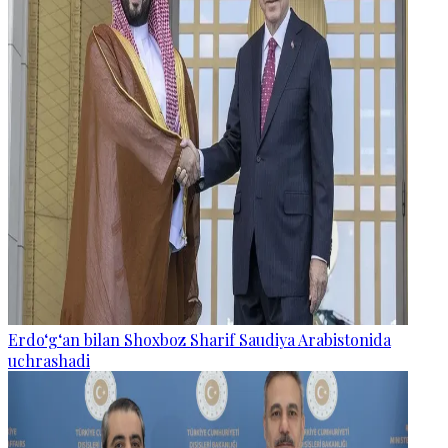
Erdo‘g‘an bilan Shoxboz Sharif Saudiya Arabistonida
uchrashadi