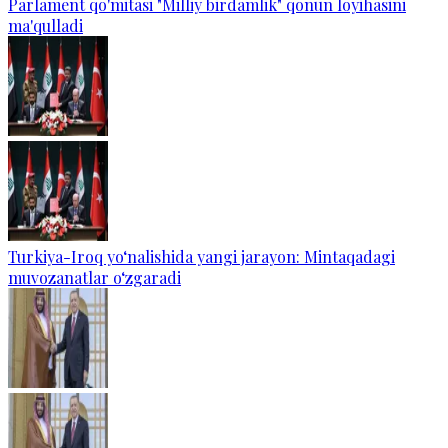
Parlament qo'mitasi "Milliy birdamlik" qonun loyihasini
ma'qulladi
Turkiya-Iroq yo‘nalishida yangi jarayon: Mintaqadagi
muvozanatlar o‘zgaradi