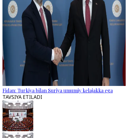
Fidan: Turkiya bilan Suriya umumiy kelajakka ega
TAVSIYA ETILADI