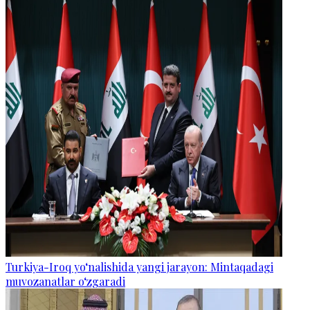
Turkiya-Iroq yo‘nalishida yangi jarayon: Mintaqadagi
muvozanatlar o‘zgaradi