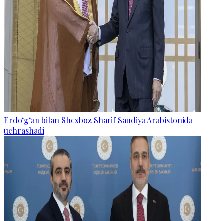
Erdo‘g‘an bilan Shoxboz Sharif Saudiya Arabistonida
uchrashadi