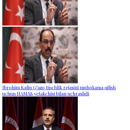
Ibrohim Kalin G‘azo tinchlik rejasini muhokama qilish
uchun HAMAS yetakchisi bilan uchrashdi