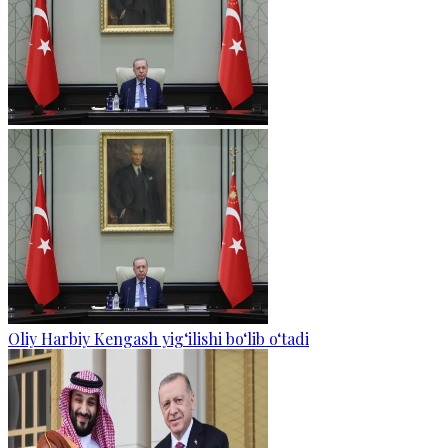
Oliy Harbiy Kengash yig‘ilishi bo‘lib o‘tadi