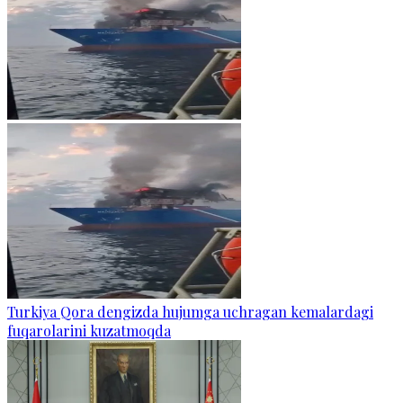
Turkiya Qora dengizda hujumga uchragan kemalardagi
fuqarolarini kuzatmoqda