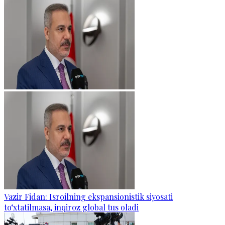
Vazir Fidan: Isroilning ekspansionistik siyosati
to‘xtatilmasa, inqiroz global tus oladi