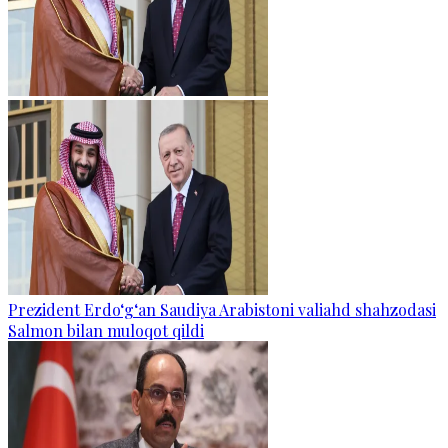
Prezident Erdo‘g‘an Saudiya Arabistoni valiahd shahzodasi
Salmon bilan muloqot qildi