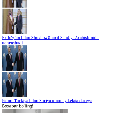
Erdo‘g‘an bilan Shoxboz Sharif Saudiya Arabistonida
uchrashadi
Fidan: Turkiya bilan Suriya umumiy kelajakka ega
Boxabar bo'ling!