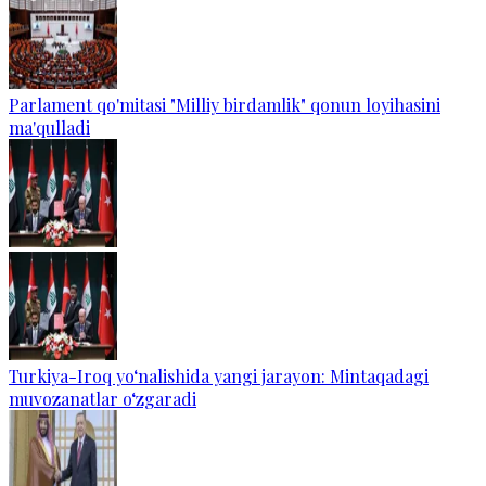
Parlament qo'mitasi "Milliy birdamlik" qonun loyihasini
ma'qulladi
Turkiya-Iroq yo‘nalishida yangi jarayon: Mintaqadagi
muvozanatlar o‘zgaradi