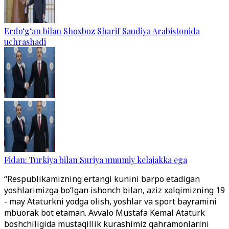
Erdo‘g‘an bilan Shoxboz Sharif Saudiya Arabistonida
uchrashadi
Fidan: Turkiya bilan Suriya umumiy kelajakka ega
“Respublikamizning ertangi kunini barpo etadigan
yoshlarimizga bo‘lgan ishonch bilan, aziz xalqimizning 19
- may Ataturkni yodga olish, yoshlar va sport bayramini
mbuorak bot etaman. Avvalo Mustafa Kemal Ataturk
boshchiligida mustaqillik kurashimiz qahramonlarini