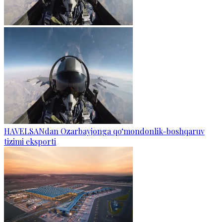
HAVELSANdan Ozarbayjonga qo‘mondonlik-boshqaruv
tizimi eksporti