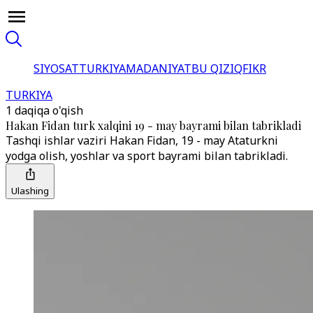
SIYOSAT
TURKIYA
MADANIYAT
BU QIZIQ
FIKR
TURKIYA
1 daqiqa o'qish
Hakan Fidan turk xalqini 19 - may bayrami bilan tabrikladi
Tashqi ishlar vaziri Hakan Fidan, 19 - may Ataturkni
yodga olish, yoshlar va sport bayrami bilan tabrikladi.
Ulashing