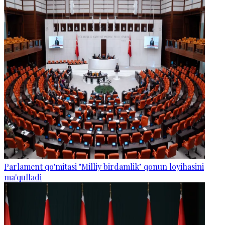
Parlament qo'mitasi "Milliy birdamlik" qonun loyihasini
ma'qulladi