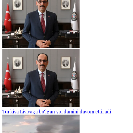
Turkiya Liviyaga bo‘lgan yordamini davom ettiradi