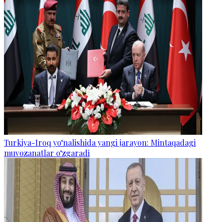
Turkiya-Iroq yo‘nalishida yangi jarayon: Mintaqadagi
muvozanatlar o‘zgaradi