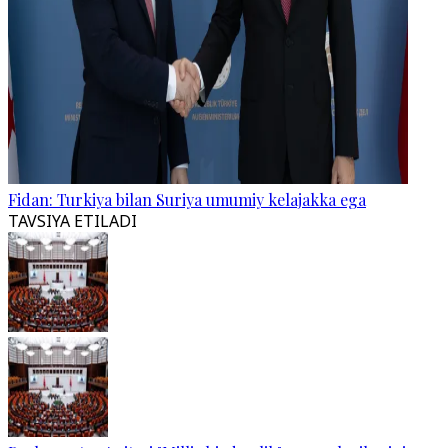
Fidan: Turkiya bilan Suriya umumiy kelajakka ega
TAVSIYA ETILADI