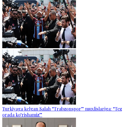
Turkiyaga kelgan Salah “Trabzonspor” muxlislariga: “Tez
orada ko‘rishamiz”