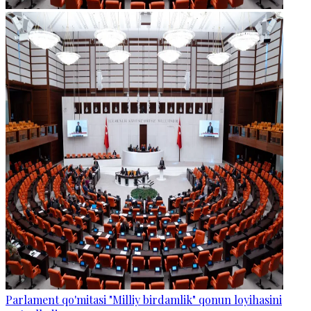
Parlament qo'mitasi "Milliy birdamlik" qonun loyihasini