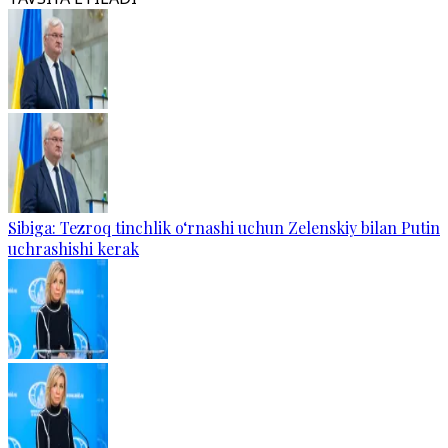
Sibiga: Tezroq tinchlik o‘rnashi uchun Zelenskiy bilan Putin
uchrashishi kerak