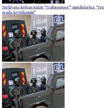
Turkiyaga kelgan Salah “Trabzonspor” muxlislariga: “Tez
orada ko‘rishamiz”