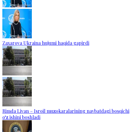
Zaxarova Ukraina hujumi haqida gapirdi
Rimda Livan – Isroil muzokaralarining navbatdagi bosqichi
o‘z ishini boshladi