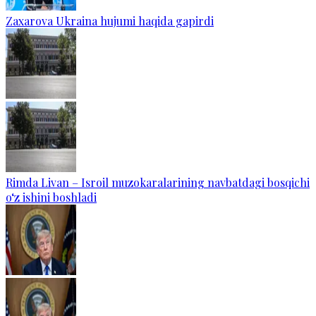
Zaxarova Ukraina hujumi haqida gapirdi
Rimda Livan – Isroil muzokaralarining navbatdagi bosqichi
o‘z ishini boshladi