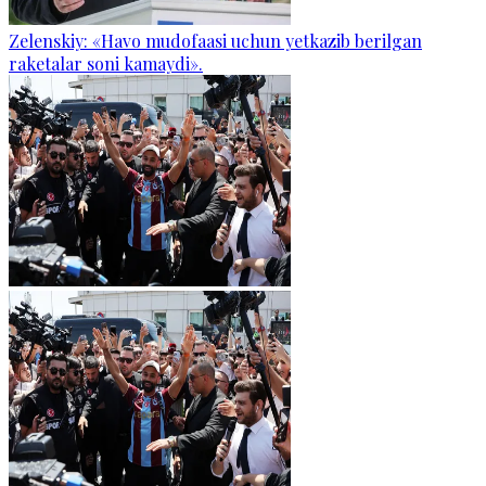
Zelenskiy: «Havo mudofaasi uchun yetkazib berilgan
raketalar soni kamaydi».