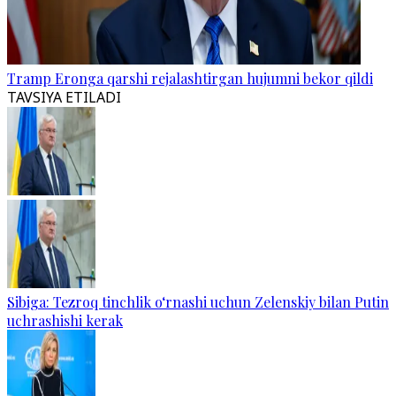
Tramp Eronga qarshi rejalashtirgan hujumni bekor qildi
TAVSIYA ETILADI
Sibiga: Tezroq tinchlik o‘rnashi uchun Zelenskiy bilan Putin
uchrashishi kerak