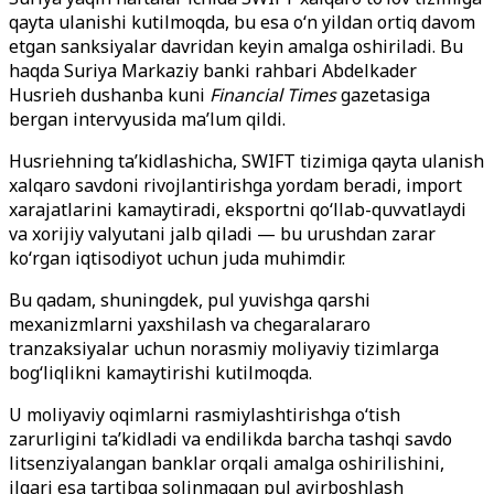
qayta ulanishi kutilmoqda, bu esa o‘n yildan ortiq davom
etgan sanksiyalar davridan keyin amalga oshiriladi. Bu
haqda Suriya Markaziy banki rahbari Abdelkader
Husrieh dushanba kuni
Financial Times
gazetasiga
bergan intervyusida ma’lum qildi.
Husriehning ta’kidlashicha, SWIFT tizimiga qayta ulanish
xalqaro savdoni rivojlantirishga yordam beradi, import
xarajatlarini kamaytiradi, eksportni qo‘llab-quvvatlaydi
va xorijiy valyutani jalb qiladi — bu urushdan zarar
ko‘rgan iqtisodiyot uchun juda muhimdir.
Bu qadam, shuningdek, pul yuvishga qarshi
mexanizmlarni yaxshilash va chegaralararo
tranzaksiyalar uchun norasmiy moliyaviy tizimlarga
bog‘liqlikni kamaytirishi kutilmoqda.
U moliyaviy oqimlarni rasmiylashtirishga o‘tish
zarurligini ta’kidladi va endilikda barcha tashqi savdo
litsenziyalangan banklar orqali amalga oshirilishini,
ilgari esa tartibga solinmagan pul ayirboshlash