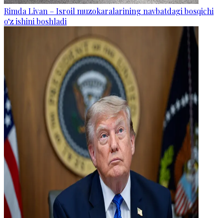
Rimda Livan – Isroil muzokaralarining navbatdagi bosqichi
o‘z ishini boshladi