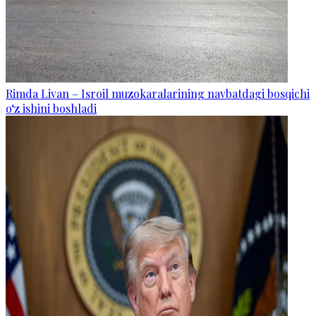
Rimda Livan – Isroil muzokaralarining navbatdagi bosqichi
o‘z ishini boshladi