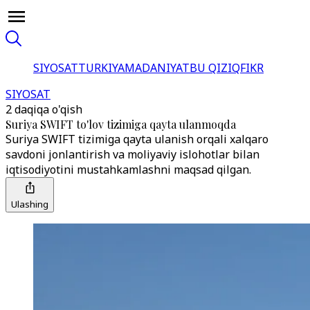
SIYOSAT
TURKIYA
MADANIYAT
BU QIZIQ
FIKR
SIYOSAT
2 daqiqa o'qish
Suriya SWIFT to'lov tizimiga qayta ulanmoqda
Suriya SWIFT tizimiga qayta ulanish orqali xalqaro
savdoni jonlantirish va moliyaviy islohotlar bilan
iqtisodiyotini mustahkamlashni maqsad qilgan.
Ulashing