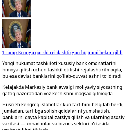
Tramp Eronga qarshi rejalashtirgan hujumni bekor qildi
Yangi hukumat tashkiloti xususiy bank omonatlarini
himoya qilish uchun tashkil etilishi rejalashtirilmoqda,
bu esa davlat banklarini qo‘llab-quvvatlashni to‘ldiradi.
Kelajakda Markaziy bank avvalgi moliyaviy siyosatning
qattiq nazoratidan voz kechishni maqsad qilmoqda.
Husrieh kengroq islohotlar kun tartibini belgilab berdi,
jumladan, tartibga solish qoidalarini yumshatish,
banklarni qayta kapitalizatsiya qilish va ularning asosiy
vazifasi — xonadonlar va biznes sektori o‘rtasida