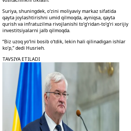
vositachilikni tiklash.
Suriya, shuningdek, o‘zini moliyaviy markaz sifatida
qayta joylashtirishni umid qilmoqda, ayniqsa, qayta
qurish va infratuzilma rivojlanishi to‘g‘ridan-to‘g‘ri xorijiy
investitsiyalarni jalb qilmoqda.
“Biz uzoq yo‘lni bosib o‘tdik, lekin hali qilinadigan ishlar
ko‘p,” dedi Husrieh.
TAVSIYA ETILADI