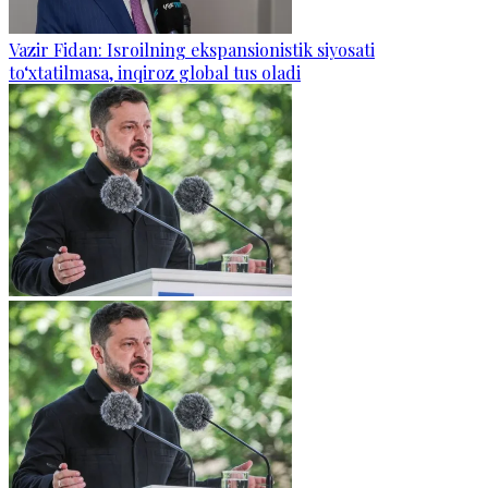
Vazir Fidan: Isroilning ekspansionistik siyosati
to‘xtatilmasa, inqiroz global tus oladi