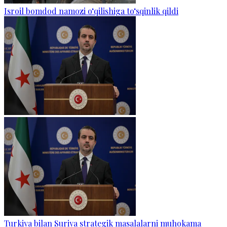
Isroil bomdod namozi o‘qilishiga to‘sqinlik qildi
Turkiya bilan Suriya strategik masalalarni muhokama