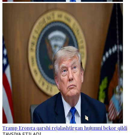
Tramp Eronga qarshi rejalashtirgan hujumni bekor qildi
TAVSIYA ETILADI