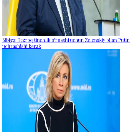
Sibiga: Tezroq tinchlik o‘rnashi uchun Zelenskiy bilan Putin
uchrashishi kerak