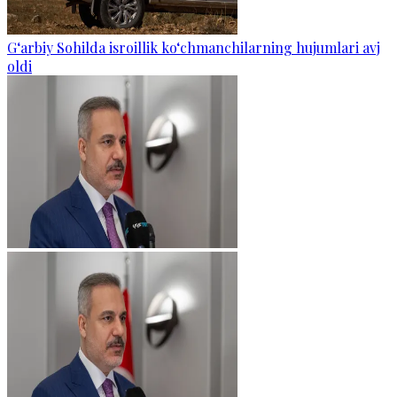
G‘arbiy Sohilda isroillik ko‘chmanchilarning hujumlari avj
oldi