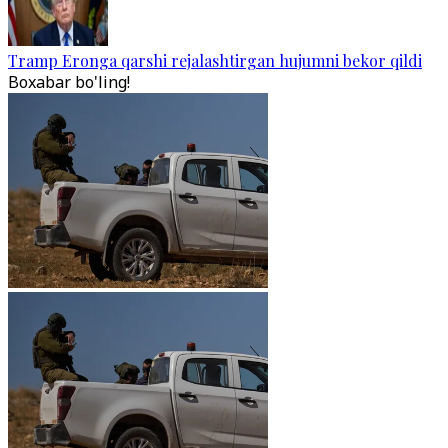
Tramp Eronga qarshi rejalashtirgan hujumni bekor qildi
Boxabar bo'ling!