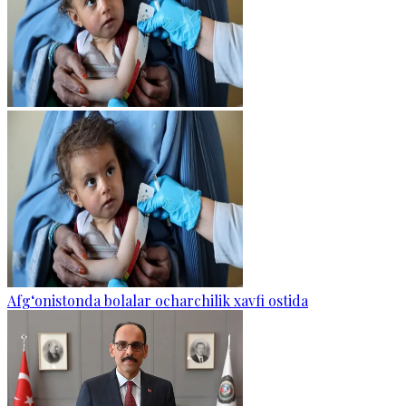
Afg‘onistonda bolalar ocharchilik xavfi ostida