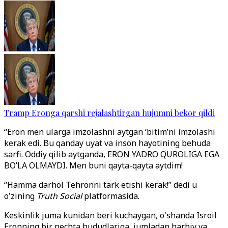
Tramp Eronga qarshi rejalashtirgan hujumni bekor qildi
“Eron men ularga imzolashni aytgan ‘bitim’ni imzolashi
kerak edi. Bu qanday uyat va inson hayotining behuda
sarfi. Oddiy qilib aytganda, ERON YADRO QUROLIGA EGA
BO’LA OLMAYDI. Men buni qayta-qayta aytdim!
“Hamma darhol Tehronni tark etishi kerak!” dedi u
o'zining
Truth Social
platformasida.
Keskinlik juma kunidan beri kuchaygan, o'shanda Isroil
Eronning bir nechta hududlariga, jumladan harbiy va