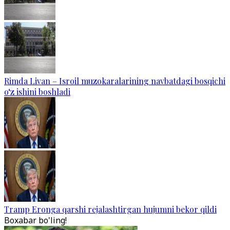
Rimda Livan – Isroil muzokaralarining navbatdagi bosqichi
o‘z ishini boshladi
Tramp Eronga qarshi rejalashtirgan hujumni bekor qildi
Boxabar bo'ling!