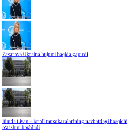
Zaxarova Ukraina hujumi haqida gapirdi
Rimda Livan – Isroil muzokaralarining navbatdagi bosqichi
o‘z ishini boshladi