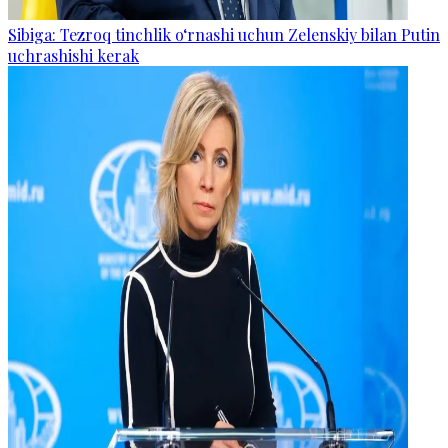
Sibiga: Tezroq tinchlik o‘rnashi uchun Zelenskiy bilan Putin
uchrashishi kerak