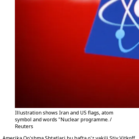
Illustration shows Iran and US flags, atom
symbol and words "Nuclear programme. /
Reuters
Amerika Qo'shma Shtatlari bu hafta o'z vakili Stiv Vitkoff