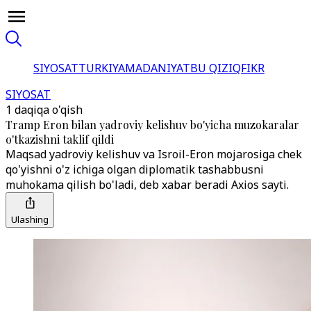
SIYOSAT
TURKIYA
MADANIYAT
BU QIZIQ
FIKR
SIYOSAT
1 daqiqa o'qish
Tramp Eron bilan yadroviy kelishuv bo'yicha muzokaralar
o'tkazishni taklif qildi
Maqsad yadroviy kelishuv va Isroil-Eron mojarosiga chek
qo'yishni o'z ichiga olgan diplomatik tashabbusni
muhokama qilish bo'ladi, deb xabar beradi Axios sayti.
Ulashing