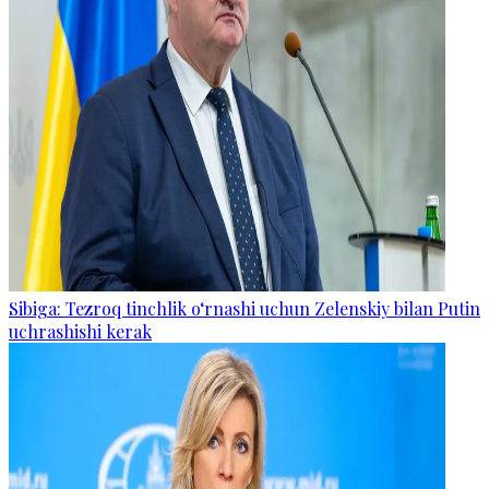
Sibiga: Tezroq tinchlik o‘rnashi uchun Zelenskiy bilan Putin
uchrashishi kerak