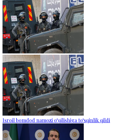
Isroil bomdod namozi o‘qilishiga to‘sqinlik qildi