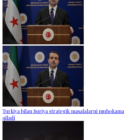
Turkiya bilan Suriya strategik masalalarni muhokama
qiladi