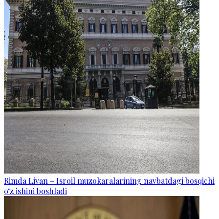
Rimda Livan – Isroil muzokaralarining navbatdagi bosqichi
o‘z ishini boshladi