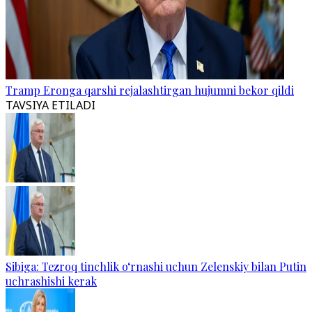
Tramp Eronga qarshi rejalashtirgan hujumni bekor qildi
TAVSIYA ETILADI
Sibiga: Tezroq tinchlik o‘rnashi uchun Zelenskiy bilan Putin
uchrashishi kerak