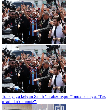
Turkiyaga kelgan Salah “Trabzonspor” muxlislariga: “Tez
orada ko‘rishamiz”