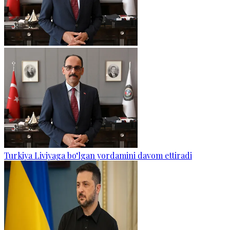
Turkiya Liviyaga bo‘lgan yordamini davom ettiradi