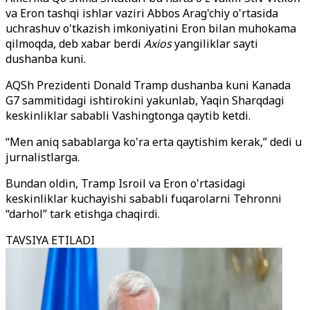
va Eron tashqi ishlar vaziri Abbos Arag'chiy o'rtasida
uchrashuv o'tkazish imkoniyatini Eron bilan muhokama
qilmoqda, deb xabar berdi
Axios
yangiliklar sayti
dushanba kuni.
AQSh Prezidenti Donald Tramp dushanba kuni Kanada
G7 sammitidagi ishtirokini yakunlab, Yaqin Sharqdagi
keskinliklar sababli Vashingtonga qaytib ketdi.
“Men aniq sabablarga ko'ra erta qaytishim kerak,” dedi u
jurnalistlarga.
Bundan oldin, Tramp Isroil va Eron o'rtasidagi
keskinliklar kuchayishi sababli fuqarolarni Tehronni
“darhol” tark etishga chaqirdi.
TAVSIYA ETILADI