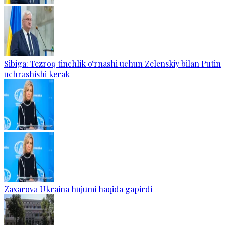
Sibiga: Tezroq tinchlik o‘rnashi uchun Zelenskiy bilan Putin
uchrashishi kerak
Zaxarova Ukraina hujumi haqida gapirdi