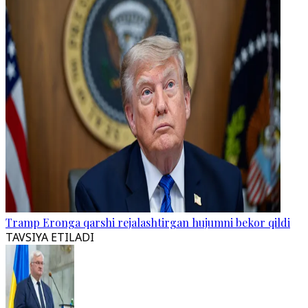
Tramp Eronga qarshi rejalashtirgan hujumni bekor qildi
TAVSIYA ETILADI