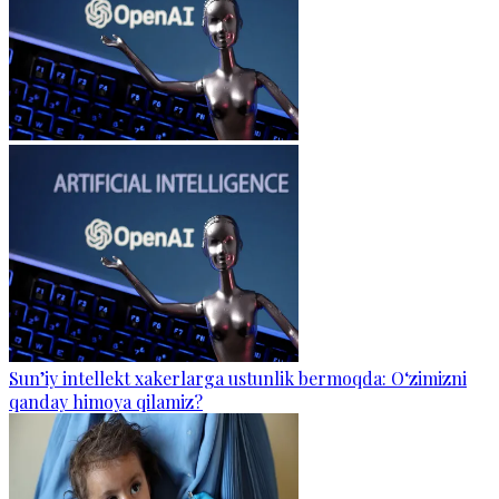
Sun’iy intellekt xakerlarga ustunlik bermoqda: O‘zimizni
qanday himoya qilamiz?