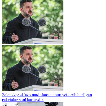
Zelenskiy: «Havo mudofaasi uchun yetkazib berilgan
raketalar soni kamaydi».