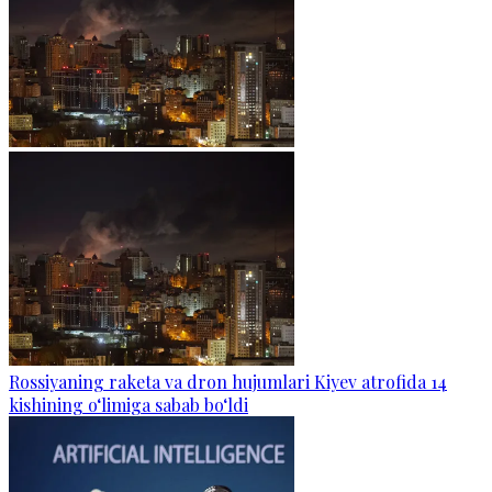
Rossiyaning raketa va dron hujumlari Kiyev atrofida 14
kishining o‘limiga sabab bo‘ldi