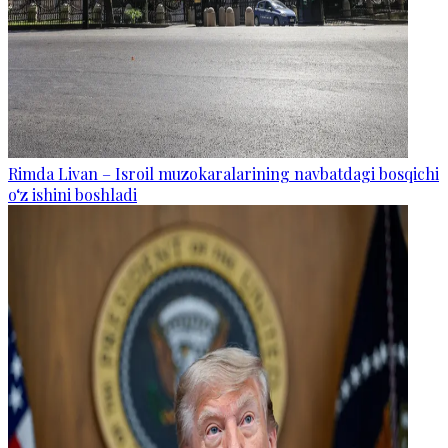
Rimda Livan – Isroil muzokaralarining navbatdagi bosqichi
o‘z ishini boshladi