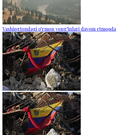
Vashingtondagi o‘rmon yong‘inlari davom etmoqda