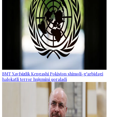
BMT Xavfsizlik Kengashi Pokiston shimoli-g‘arbidagi
halokatli terror hujumini qoraladi