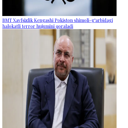
BMT Xavfsizlik Kengashi Pokiston shimoli-g‘arbidagi
halokatli terror hujumini qoraladi