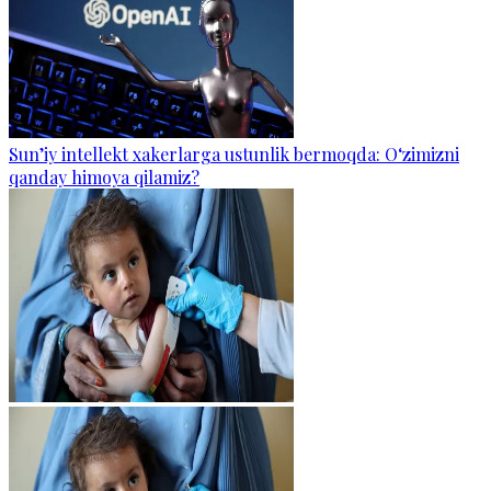
Sun’iy intellekt xakerlarga ustunlik bermoqda: O‘zimizni
qanday himoya qilamiz?