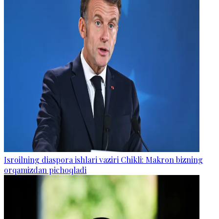
Isroilning diaspora ishlari vaziri Chikli: Makron bizning
orqamizdan pichoqladi