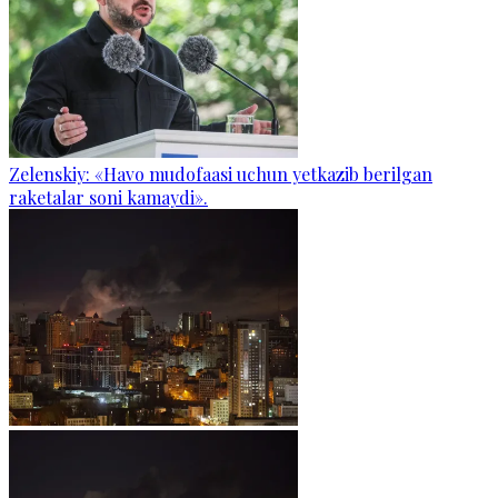
Zelenskiy: «Havo mudofaasi uchun yetkazib berilgan
raketalar soni kamaydi».