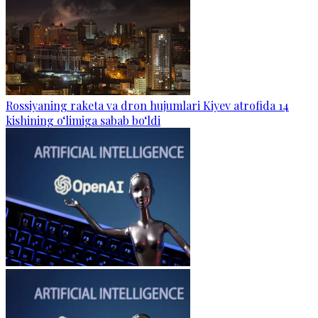
Rossiyaning raketa va dron hujumlari Kiyev atrofida 14
kishining o‘limiga sabab bo‘ldi