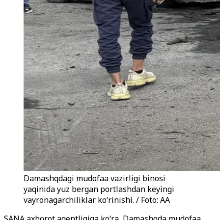
Damashqdagi mudofaa vazirligi binosi
yaqinida yuz bergan portlashdan keyingi
vayronagarchiliklar koʻrinishi. / Foto: AA
SANA axborot agentligiga ko‘ra, Damashqda mudofaa