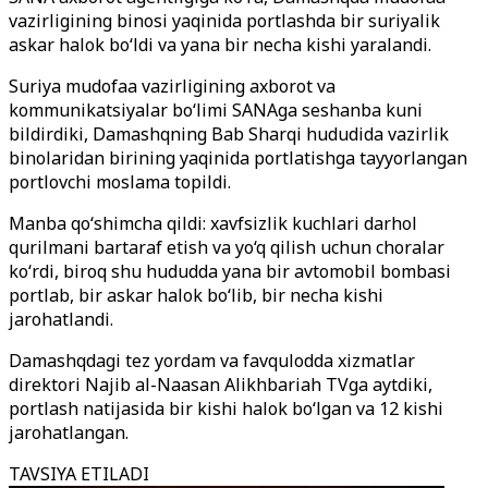
vazirligining binosi yaqinida portlashda bir suriyalik
askar halok bo‘ldi va yana bir necha kishi yaralandi.
Suriya mudofaa vazirligining axborot va
kommunikatsiyalar bo‘limi SANAga seshanba kuni
bildirdiki, Damashqning Bab Sharqi hududida vazirlik
binolaridan birining yaqinida portlatishga tayyorlangan
portlovchi moslama topildi.
Manba qo‘shimcha qildi: xavfsizlik kuchlari darhol
qurilmani bartaraf etish va yo‘q qilish uchun choralar
ko‘rdi, biroq shu hududda yana bir avtomobil bombasi
portlab, bir askar halok bo‘lib, bir necha kishi
jarohatlandi.
Damashqdagi tez yordam va favqulodda xizmatlar
direktori Najib al-Naasan Alikhbariah TVga aytdiki,
portlash natijasida bir kishi halok bo‘lgan va 12 kishi
jarohatlangan.
TAVSIYA ETILADI