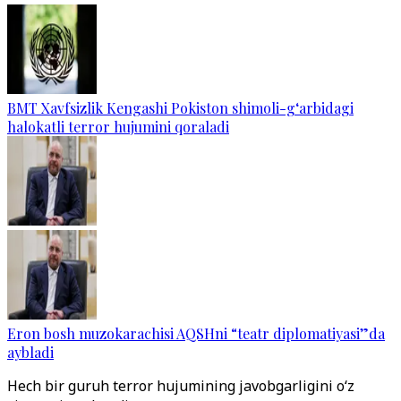
BMT Xavfsizlik Kengashi Pokiston shimoli-g‘arbidagi
halokatli terror hujumini qoraladi
Eron bosh muzokarachisi AQSHni “teatr diplomatiyasi”da
aybladi
Hech bir guruh terror hujumining javobgarligini o‘z