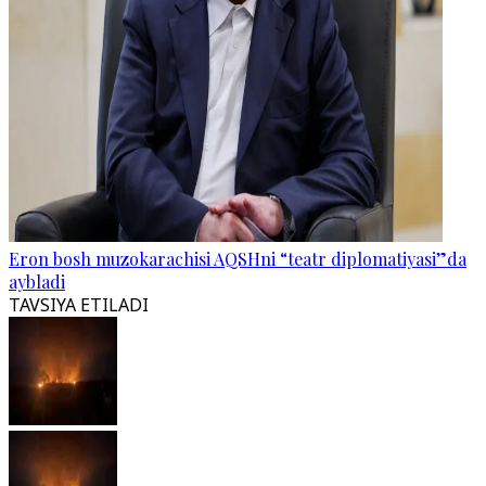
Eron bosh muzokarachisi AQSHni “teatr diplomatiyasi”da
aybladi
TAVSIYA ETILADI