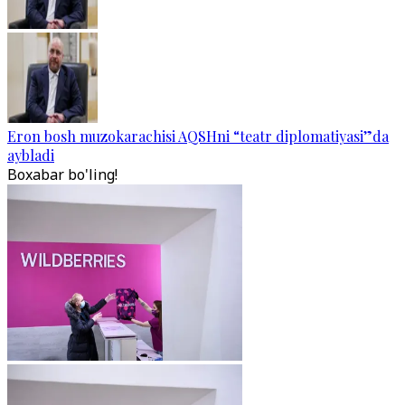
Eron bosh muzokarachisi AQSHni “teatr diplomatiyasi”da
aybladi
Boxabar bo'ling!