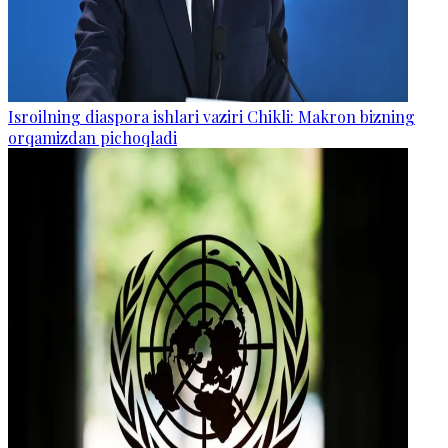
Isroilning diaspora ishlari vaziri Chikli: Makron bizning
orqamizdan pichoqladi