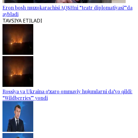
Eron bosh muzokarachisi AQSHni “teatr diplomatiyasi”da
aybladi
TAVSIYA ETILADI
Rossiya va Ukraina o‘zaro ommaviy hujumlarni da’vo qildi:
“Wildberries” yondi