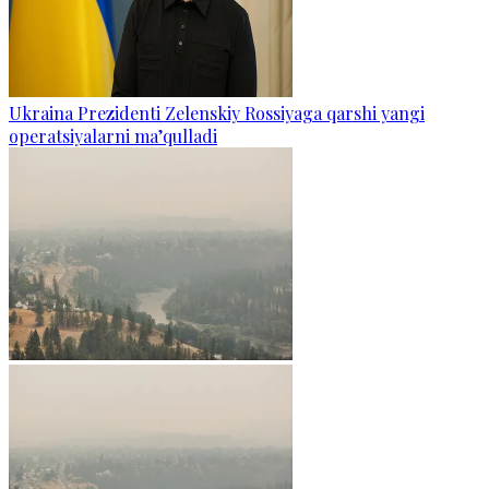
Ukraina Prezidenti Zelenskiy Rossiyaga qarshi yangi
operatsiyalarni ma’qulladi