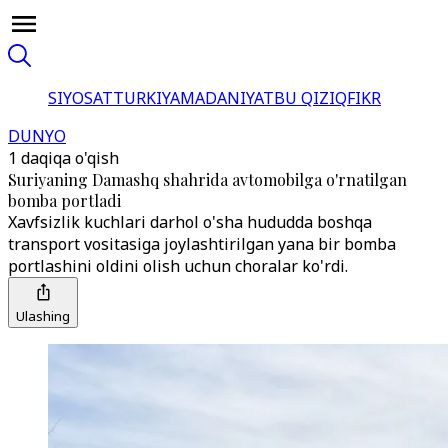
SIYOSAT
TURKIYA
MADANIYAT
BU QIZIQ
FIKR
DUNYO
1 daqiqa o'qish
Suriyaning Damashq shahrida avtomobilga o'rnatilgan
bomba portladi
Xavfsizlik kuchlari darhol o'sha hududda boshqa
transport vositasiga joylashtirilgan yana bir bomba
portlashini oldini olish uchun choralar ko'rdi.
Ulashing