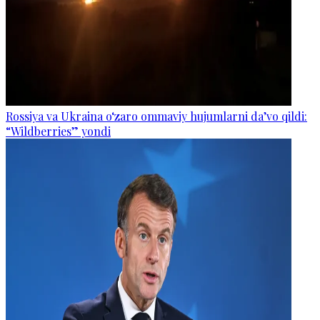
Rossiya va Ukraina o‘zaro ommaviy hujumlarni da’vo qildi:
“Wildberries” yondi