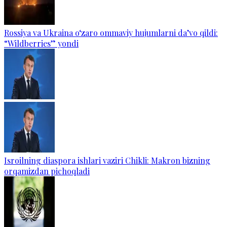
Rossiya va Ukraina o‘zaro ommaviy hujumlarni da’vo qildi:
“Wildberries” yondi
Isroilning diaspora ishlari vaziri Chikli: Makron bizning
orqamizdan pichoqladi