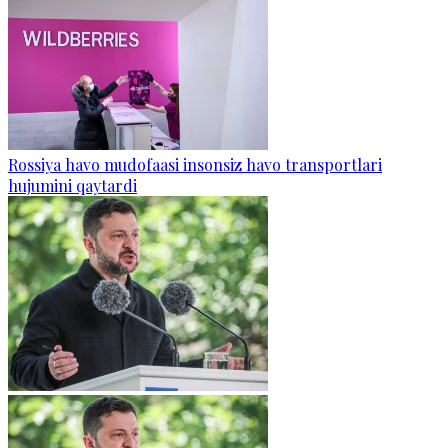
Rossiya havo mudofaasi insonsiz havo transportlari
hujumini qaytardi