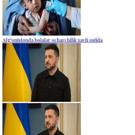
Afg‘onistonda bolalar ocharchilik xavfi ostida