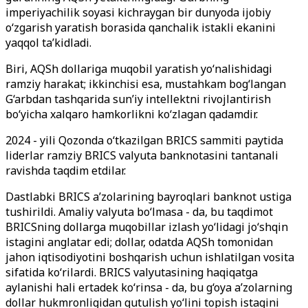
imperiyachilik soyasi kichraygan bir dunyoda ijobiy
o‘zgarish yaratish borasida qanchalik istakli ekanini
yaqqol ta’kidladi.
Biri, AQSh dollariga muqobil yaratish yo‘nalishidagi
ramziy harakat; ikkinchisi esa, mustahkam bog‘langan
G‘arbdan tashqarida sun’iy intellektni rivojlantirish
bo‘yicha xalqaro hamkorlikni ko‘zlagan qadamdir.
2024 - yili Qozonda o‘tkazilgan BRICS sammiti paytida
liderlar ramziy BRICS valyuta banknotasini tantanali
ravishda taqdim etdilar.
Dastlabki BRICS a’zolarining bayroqlari banknot ustiga
tushirildi. Amaliy valyuta bo‘lmasa - da, bu taqdimot
BRICSning dollarga muqobillar izlash yo‘lidagi jo‘shqin
istagini anglatar edi; dollar, odatda AQSh tomonidan
jahon iqtisodiyotini boshqarish uchun ishlatilgan vosita
sifatida ko‘rilardi. BRICS valyutasining haqiqatga
aylanishi hali ertadek ko‘rinsa - da, bu g‘oya a’zolarning
dollar hukmronligidan qutulish yo‘lini topish istagini