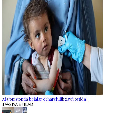
Afg‘onistonda bolalar ocharchilik xavfi ostida
TAVSIYA ETILADI