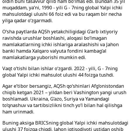
oldin buni tasavvur qilib ham bo‘lmas edi. Bundan 35 yil
muqaddam, ya’ni, 1990 - yili G - 7ning global Yalpi ichki
mahsulotdagi ulushi 66 foiz edi va bu raqam bir necha
yilga qadar o‘zgarmadi.
O‘sha paytlarda AQSh yetakchiligidagi G‘arb ixtiyoriy
ravishda urushlar boshlashi, aloqasi bo‘lmagan
mamlakatlarning ichki ishlariga aralashishi va Jahon
banki hamda Xalqaro valyuta fondini kambag‘al
mamlakatlarga yuborishi mumkin edi.
Vaqt o‘tishi bilan ishlar o‘zgardi. 2022 - yili, G - 7ning
global Yalpi ichki mahsulot ulushi 44 foizga tushdi.
Agar e’tibor bersangiz, AQSh qo‘shinlari Afg‘onistondan
chiqib ketgan 2021 – yildan beri Vashington yangi urush
boshlamadi. Ukraina, G‘azo, Suriya va Yamandagi
to‘qnashuv va tartibsizlikni tinch yo‘l bilan hal qilishga
ham urinmadi.
Buning aksiga BRICSning global Yalpi ichki mahsulotdagi
ulushi 37 foizga chiqdi. Jahon iqtisodiyoti ustidan oshib