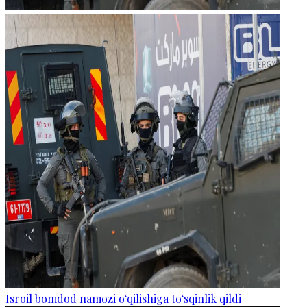
Isroil bomdod namozi o‘qilishiga to‘sqinlik qildi