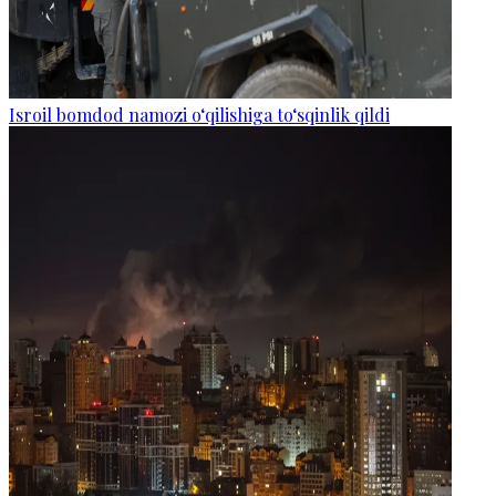
Isroil bomdod namozi o‘qilishiga to‘sqinlik qildi