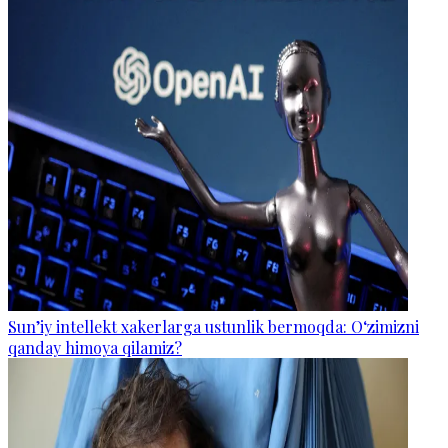
Sun’iy intellekt xakerlarga ustunlik bermoqda: O‘zimizni
qanday himoya qilamiz?