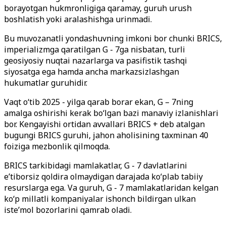
borayotgan hukmronligiga qaramay, guruh urush
boshlatish yoki aralashishga urinmadi.
Bu muvozanatli yondashuvning imkoni bor chunki BRICS,
imperializmga qaratilgan G - 7ga nisbatan, turli
geosiyosiy nuqtai nazarlarga va pasifistik tashqi
siyosatga ega hamda ancha markazsizlashgan
hukumatlar guruhidir.
Vaqt o‘tib 2025 - yilga qarab borar ekan, G – 7ning
amalga oshirishi kerak bo‘lgan bazi manaviy izlanishlari
bor. Kengayishi ortidan avvallari BRICS + deb atalgan
bugungi BRICS guruhi, jahon aholisining taxminan 40
foiziga mezbonlik qilmoqda.
BRICS tarkibidagi mamlakatlar, G - 7 davlatlarini
e’tiborsiz qoldira olmaydigan darajada ko‘plab tabiiy
resurslarga ega. Va guruh, G - 7 mamlakatlaridan kelgan
ko‘p millatli kompaniyalar ishonch bildirgan ulkan
iste’mol bozorlarini qamrab oladi.