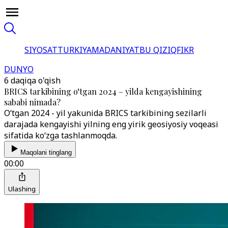
SIYOSAT
TURKIYA
MADANIYAT
BU QIZIQ
FIKR
DUNYO
6 daqiqa o'qish
BRICS tarkibining o‘tgan 2024 – yilda kengayishining
sababi nimada?
O‘tgan 2024 - yil yakunida BRICS tarkibining sezilarli
darajada kengayishi yilning eng yirik geosiyosiy voqeasi
sifatida ko‘zga tashlanmoqda.
Maqolani tinglang
00:00
Ulashing