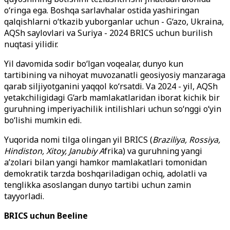
o‘ringa ega. Boshqa sarlavhalar ostida yashiringan
qalqishlarni o‘tkazib yuborganlar uchun - G‘azo, Ukraina,
AQSh saylovlari va Suriya - 2024 BRICS uchun burilish
nuqtasi yilidir.
Yil davomida sodir bo‘lgan voqealar, dunyo kun
tartibining va nihoyat muvozanatli geosiyosiy manzaraga
qarab siljiyotganini yaqqol ko‘rsatdi. Va 2024 - yil, AQSh
yetakchiligidagi G‘arb mamlakatlaridan iborat kichik bir
guruhning imperiyachilik intilishlari uchun so‘nggi o‘yin
bo‘lishi mumkin edi.
Yuqorida nomi tilga olingan yil BRICS (
Braziliya, Rossiya,
Hindiston, Xitoy, Janubiy A
frika) va guruhning yangi
a’zolari bilan yangi hamkor mamlakatlari tomonidan
demokratik tarzda boshqariladigan ochiq, adolatli va
tenglikka asoslangan dunyo tartibi uchun zamin
tayyorladi.
BRICS uchun Beeline