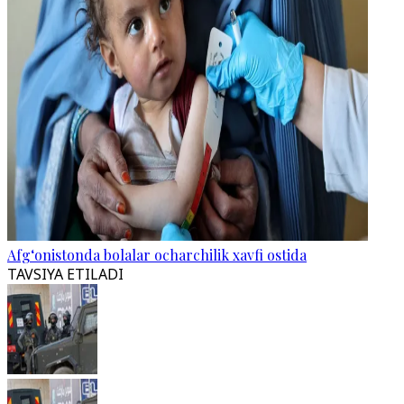
Afg‘onistonda bolalar ocharchilik xavfi ostida
TAVSIYA ETILADI