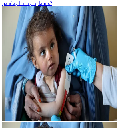
qanday himoya qilamiz?