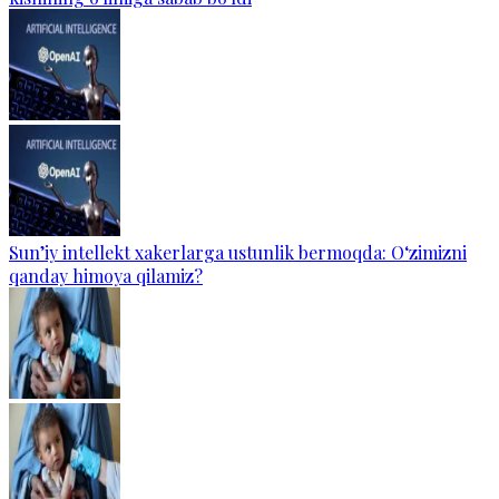
Sun’iy intellekt xakerlarga ustunlik bermoqda: O‘zimizni
qanday himoya qilamiz?