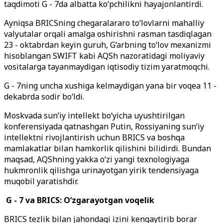
taqdimoti G - 7da albatta ko‘pchilikni hayajonlantirdi.
Ayniqsa BRICSning chegaralararo to‘lovlarni mahalliy
valyutalar orqali amalga oshirishni rasman tasdiqlagan
23 - oktabrdan keyin guruh, G‘arbning to‘lov mexanizmi
hisoblangan SWIFT kabi AQSh nazoratidagi moliyaviy
vositalarga tayanmaydigan iqtisodiy tizim yaratmoqchi.
G - 7ning uncha xushiga kelmaydigan yana bir voqea 11 -
dekabrda sodir bo‘ldi.
Moskvada sun’iy intellekt bo‘yicha uyushtirilgan
konferensiyada qatnashgan Putin, Rossiyaning sun’iy
intellektni rivojlantirish uchun BRICS va boshqa
mamlakatlar bilan hamkorlik qilishini bilidirdi. Bundan
maqsad, AQShning yakka o‘zi yangi texnologiyaga
hukmronlik qilishga urinayotgan yirik tendensiyaga
muqobil yaratishdir.
G - 7 va BRICS: O‘zgarayotgan voqelik
BRICS tezlik bilan jahondagi izini kengaytirib borar