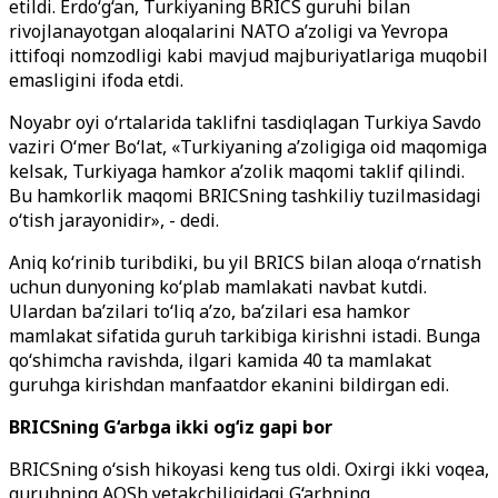
etildi. Erdo‘g‘an, Turkiyaning BRICS guruhi bilan
rivojlanayotgan aloqalarini NATO a’zoligi va Yevropa
ittifoqi nomzodligi kabi mavjud majburiyatlariga muqobil
emasligini ifoda etdi.
Noyabr oyi o‘rtalarida taklifni tasdiqlagan Turkiya Savdo
vaziri O‘mer Bo‘lat, «Turkiyaning a’zoligiga oid maqomiga
kelsak, Turkiyaga hamkor a’zolik maqomi taklif qilindi.
Bu hamkorlik maqomi BRICSning tashkiliy tuzilmasidagi
o‘tish jarayonidir», - dedi.
Aniq ko‘rinib turibdiki, bu yil BRICS bilan aloqa o‘rnatish
uchun dunyoning ko‘plab mamlakati navbat kutdi.
Ulardan ba’zilari to‘liq a’zo, ba’zilari esa hamkor
mamlakat sifatida guruh tarkibiga kirishni istadi. Bunga
qo‘shimcha ravishda, ilgari kamida 40 ta mamlakat
guruhga kirishdan manfaatdor ekanini bildirgan edi.
BRICSning G‘arbga ikki og‘iz gapi bor
BRICSning o‘sish hikoyasi keng tus oldi. Oxirgi ikki voqea,
guruhning AQSh yetakchiligidagi G‘arbning