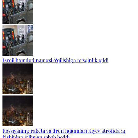
Isroil bomdod namozi o‘qilishiga to‘sqinlik qildi
Rossiyaning raketa va dron hujumlari Kiyev atrofida 14
kishining o‘limiga sabab bo‘ldi