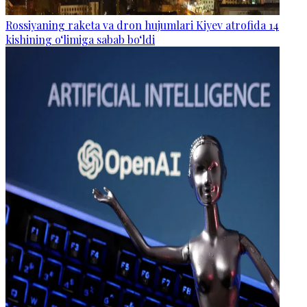
Rossiyaning raketa va dron hujumlari Kiyev atrofida 14
kishining o‘limiga sabab bo‘ldi