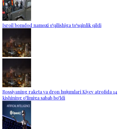
Isroil bomdod namozi o‘qilishiga to‘sqinlik qildi
Rossiyaning raketa va dron hujumlari Kiyev atrofida 14
kishining o‘limiga sabab bo‘ldi