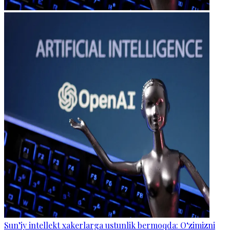
Sun’iy intellekt xakerlarga ustunlik bermoqda: O‘zimizni