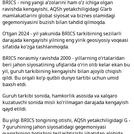
BRICS - ning yangi a’zolarini ham o‘z ichiga olgan
ravishda kengayishi, AQSh yetakchiligidagi G‘arb
mamlakatlarini global siyosat va biznes olamidagi
gegemoniyasini buzish bilan tahdid qilmoqda.
O‘tgan 2024 - yil yakunida BRICS tarkibining sezilarli
darajada kengayishi yilning eng yirik geosiyosiy voqeasi
sifatida ko‘zga tashlanmoqda.
BRICS norasmiy ravishda 2000 - yillarning o‘rtalaridan
beri jahon siyosatining ufqlarida o‘rin olib kelar ekan bu
yil, guruh tarkibining kengayishi bilan ajoyib chiqish
qildi. Bu orqali ko‘p qutbli dunyo tartibi uchun umid
baxsh etdi.
Guruh tarkibi sonida, hamkorlik asosida va xalqaro
kuzatuvchi sonida misli ko‘rilmagan darajada kengayish
qayd etildi.
Bu yilgi BRICS tongining otishi, AQSh yetakchiligidagi G -
7 guruhining jahon siyosatidagi gegemoniyasi
quyoshining botishini tezlashtirishi jihatidan alohida