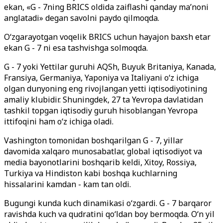
ekan, «G - 7ning BRICS oldida zaiflashi qanday ma’noni
anglatadi» degan savolni paydo qilmoqda.
O‘zgarayotgan voqelik BRICS uchun hayajon baxsh etar
ekan G - 7 ni esa tashvishga solmoqda.
G - 7 yoki Yettilar guruhi AQSh, Buyuk Britaniya, Kanada,
Fransiya, Germaniya, Yaponiya va Italiyani o‘z ichiga
olgan dunyoning eng rivojlangan yetti iqtisodiyotining
amaliy klubidir. Shuningdek, 27 ta Yevropa davlatidan
tashkil topgan iqtisodiy guruh hisoblangan Yevropa
ittifoqini ham o‘z ichiga oladi.
Vashington tomonidan boshqarilgan G - 7, yillar
davomida xalqaro munosabatlar, global iqtisodiyot va
media bayonotlarini boshqarib keldi, Xitoy, Rossiya,
Turkiya va Hindiston kabi boshqa kuchlarning
hissalarini kamdan - kam tan oldi.
Bugungi kunda kuch dinamikasi o‘zgardi. G - 7 barqaror
ravishda kuch va qudratini qo‘ldan boy bermoqda. O‘n yil