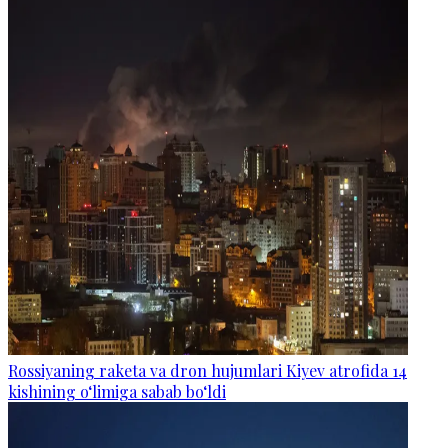
Rossiyaning raketa va dron hujumlari Kiyev atrofida 14
kishining o‘limiga sabab bo‘ldi