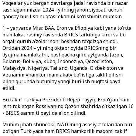
Voqealar yuz bergan davrlarga jadal ravishda bir nazar
tashlaganimizda, 2024 - yilning jahon siyosati uchun
qanday burilish nuqtasi ekanini ko‘rishimiz mumkin.
1 – yanvarda Misr, BAA, Eron va Efiopiya kabi yana to‘rtta
mamlakat rasmiy ravishda BRICS tarkibiga kirdi va bu
orqali guruh a’zolari soni beshdan to‘qqizga chiqdi.
Ortidan 2024 – yilning oktabr oyida BRICSning bir
dyujina mamlakatni, boshqacha qilib aytganda Jazoir,
Belarus, Boliviya, Kuba, Indoneziya, Qozog‘iston,
Malayziya, Nigeriya, Tailand, Uganda, O‘zbekiston va
Vetnamni «hamkor mamlakat» bo‘lishga taklif qilishi
bilan guruhda butunlay yangi burilish nuqtasi qayd
etildi.
Bu taklif Turkiya Prezidenti Rejep Tayyip Erdo‘g‘an ham
ishtirok etgan Rossiyaning Qozon shahrida o‘tkazilgan 16
- BRICS sammiti paytida e’lon qilindi.
Muhim jihati shundaki, NATOning asosiy a’zolaridan biri
bo‘lgan Turkiyaga ham BRICS hamkorlik maqomi taklif