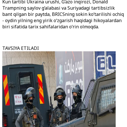
Kun tartibi Ukraina urushi, G‘azo inqirozi, Donald
Trampning saylov g‘alabasi va Suriyadagi tartibsizlik
bant qilgan bir paytda, BRICSning sokin ko‘tarilishi ochiq
- oydin yilning eng yirik o‘zgarish haqidagi hikoyalardan
biri sifatida tarix sahifalaridan o‘rin olmoqda.
TAVSIYA ETILADI