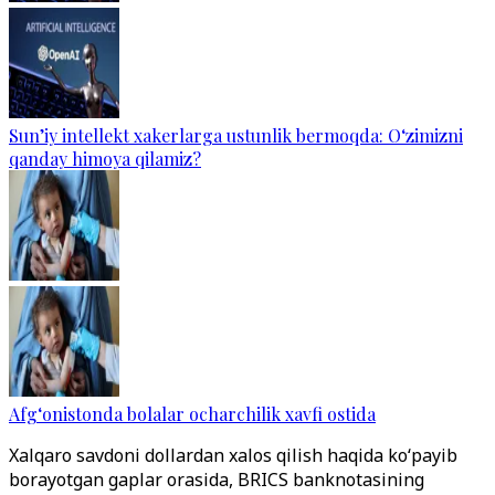
Sun’iy intellekt xakerlarga ustunlik bermoqda: O‘zimizni
qanday himoya qilamiz?
Afg‘onistonda bolalar ocharchilik xavfi ostida
Xalqaro savdoni dollardan xalos qilish haqida ko‘payib
borayotgan gaplar orasida, BRICS banknotasining