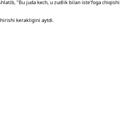
latib, "Bu juda kech, u zudlik bilan iste'foga chiqishi
irishi kerakligini aytdi.