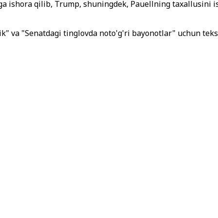
a ishora qilib, Trump, shuningdek, Pauellning taxallusini ish
k" va "Senatdagi tinglovda noto'g'ri bayonotlar" uchun teksh