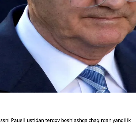
essni Pauell ustidan tergov boshlashga chaqirgan yangilik