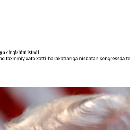
a chiqishini istadi
g taxminiy xato xatti-harakatlariga nisbatan kongressda tek