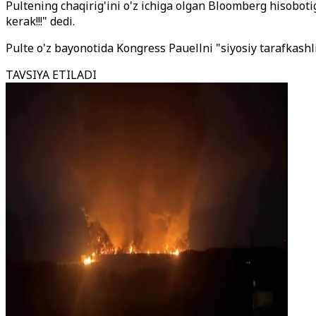
Pultening chaqirig'ini o'z ichiga olgan Bloomberg hisobotig
kerak!!!" dedi.
Pulte o'z bayonotida Kongress Pauellni "siyosiy tarafkashli
TAVSIYA ETILADI