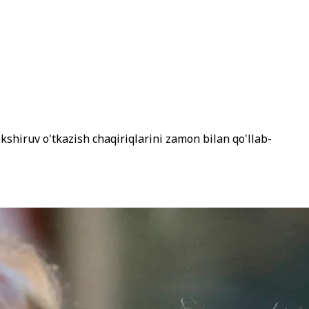
shiruv o'tkazish chaqiriqlarini zamon bilan qo'llab-