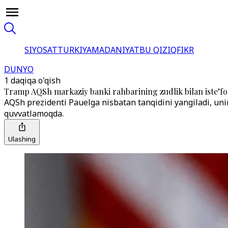
SIYOSAT
TURKIYA
MADANIYAT
BU QIZIQ
FIKR
DUNYO
1 daqiqa o'qish
Tramp AQSh markaziy banki rahbarining zudlik bilan iste’fog
AQSh prezidenti Pauelga nisbatan tanqidini yangiladi, unin
quvvatlamoqda.
Ulashing