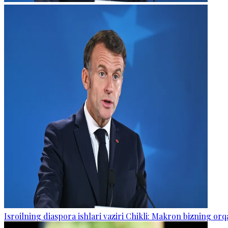
Isroilning diaspora ishlari vaziri Chikli: Makron bizning o