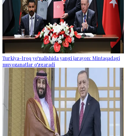
Turkiya-Iroq yo‘nalishida yangi jarayon: Mintaqadagi
muvozanatlar o‘zgaradi