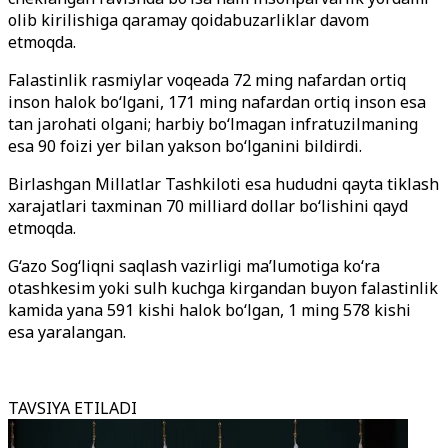
olib kirilishiga qaramay qoidabuzarliklar davom
etmoqda.
Falastinlik rasmiylar voqeada 72 ming nafardan ortiq
inson halok bo‘lgani, 171 ming nafardan ortiq inson esa
tan jarohati olgani; harbiy bo‘lmagan infratuzilmaning
esa 90 foizi yer bilan yakson bo‘lganini bildirdi.
Birlashgan Millatlar Tashkiloti esa hududni qayta tiklash
xarajatlari taxminan 70 milliard dollar bo‘lishini qayd
etmoqda.
G‘azo Sog‘liqni saqlash vazirligi ma’lumotiga ko‘ra
otashkesim yoki sulh kuchga kirgandan buyon falastinlik
kamida yana 591 kishi halok bo‘lgan, 1 ming 578 kishi
esa yaralangan.
TAVSIYA ETILADI