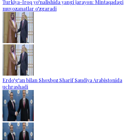
Turkiya-Iroq yo‘nalishida yangi jarayon: Mintaqadagi
muvozanatlar o‘zgaradi
Erdo‘g‘an bilan Shoxboz Sharif Saudiya Arabistonida
uchrashadi