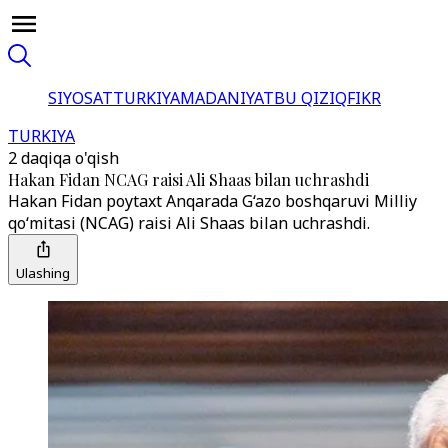
SIYOSAT
TURKIYA
MADANIYAT
BU QIZIQ
FIKR
TURKIYA
2 daqiqa o'qish
Hakan Fidan NCAG raisi Ali Shaas bilan uchrashdi
Hakan Fidan poytaxt Anqarada G‘azo boshqaruvi Milliy
qo‘mitasi (NCAG) raisi Ali Shaas bilan uchrashdi.
Ulashing