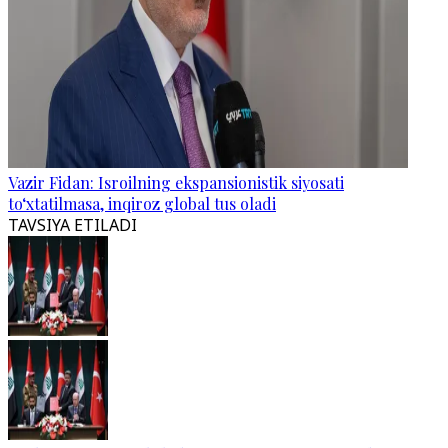
Vazir Fidan: Isroilning ekspansionistik siyosati
to‘xtatilmasa, inqiroz global tus oladi
TAVSIYA ETILADI