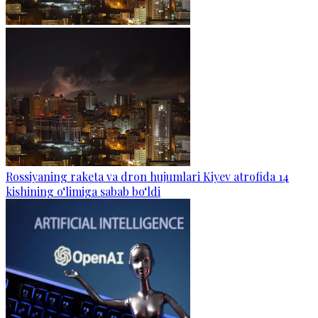
Rossiyaning raketa va dron hujumlari Kiyev atrofida 14
kishining o‘limiga sabab bo‘ldi