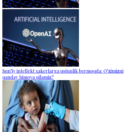
Sun’iy intellekt xakerlarga ustunlik bermoqda: O‘zimizni
qanday himoya qilamiz?