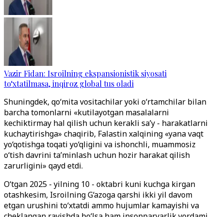
Vazir Fidan: Isroilning ekspansionistik siyosati
to‘xtatilmasa, inqiroz global tus oladi
Shuningdek, qo‘mita vositachilar yoki o‘rtamchilar bilan
barcha tomonlarni «kutilayotgan masalalarni
kechiktirmay hal qilish uchun kerakli sa’y - harakatlarni
kuchaytirishga» chaqirib, Falastin xalqining «yana vaqt
yo‘qotishga toqati yo‘qligini va ishonchli, muammosiz
o‘tish davrini ta’minlash uchun hozir harakat qilish
zarurligini» qayd etdi.
O‘tgan 2025 - yilning 10 - oktabri kuni kuchga kirgan
otashkesim, Isroilning G‘azoga qarshi ikki yil davom
etgan urushini to‘xtatdi ammo hujumlar kamayishi va
cheklangan ravishda bo‘lsa ham insonparvarlik yordami