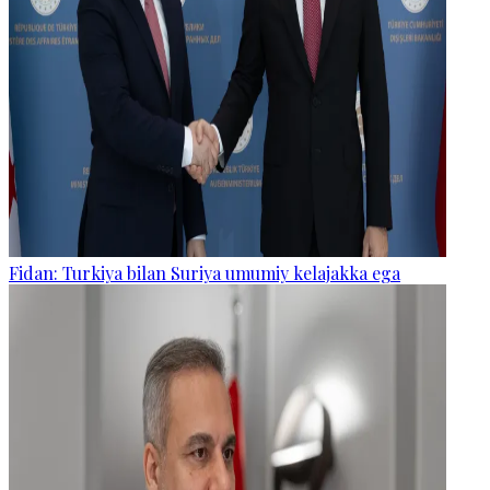
Fidan: Turkiya bilan Suriya umumiy kelajakka ega