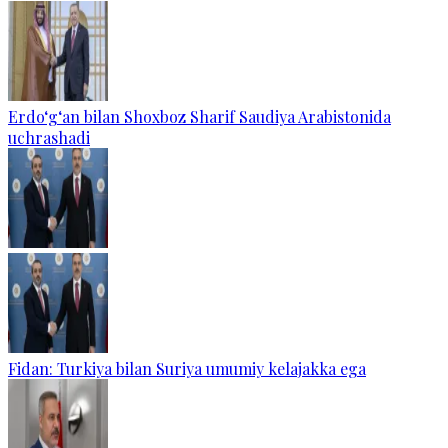
Erdo‘g‘an bilan Shoxboz Sharif Saudiya Arabistonida
uchrashadi
Fidan: Turkiya bilan Suriya umumiy kelajakka ega