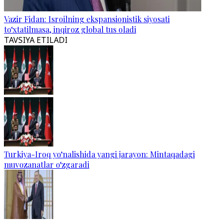
Vazir Fidan: Isroilning ekspansionistik siyosati
to‘xtatilmasa, inqiroz global tus oladi
TAVSIYA ETILADI
Turkiya-Iroq yo‘nalishida yangi jarayon: Mintaqadagi
muvozanatlar o‘zgaradi