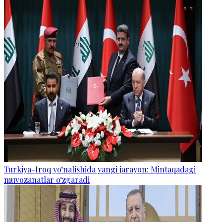
Turkiya-Iroq yo‘nalishida yangi jarayon: Mintaqadagi
muvozanatlar o‘zgaradi