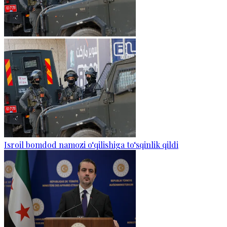
Isroil bomdod namozi o‘qilishiga to‘sqinlik qildi