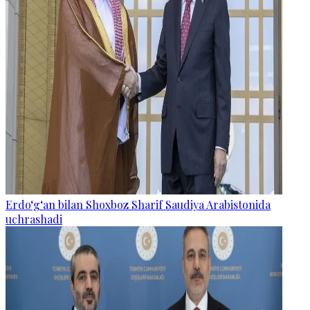
Erdo‘g‘an bilan Shoxboz Sharif Saudiya Arabistonida
uchrashadi