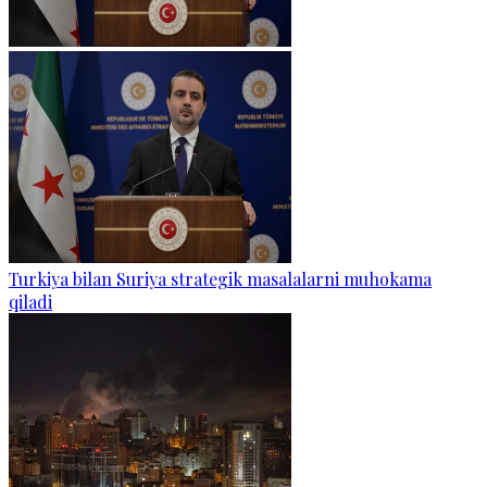
Turkiya bilan Suriya strategik masalalarni muhokama
qiladi