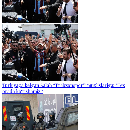
Turkiyaga kelgan Salah “Trabzonspor” muxlislariga: “Tez
orada ko‘rishamiz”