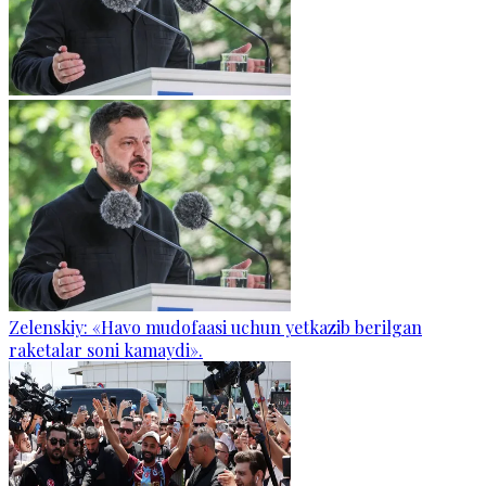
Zelenskiy: «Havo mudofaasi uchun yetkazib berilgan
raketalar soni kamaydi».