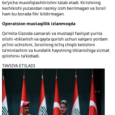
bo‘yicha muvofiqlashtirishni talab etadi. Kirishning
kechikishi yuzasidan rasmiy izoh berilmagan va Isroil
ham bu borada fikr bildirmagan.
Operatsion mustaqillik izlanmoqda
Qo‘mita G‘azoda samarali va mustaqil faoliyat yurita
olishi «tiklanish va qayta qurish uchun xalqaro yordam
yo‘lini ochishini, Isroilning to‘liq chiqib ketishini
ta’minlashini va kundalik hayotning tiklanishiga xizmat
qilishini» ta’kidladi.
TAVSIYA ETILADI