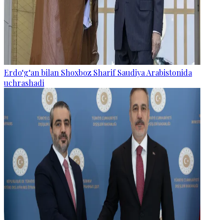
Erdo‘g‘an bilan Shoxboz Sharif Saudiya Arabistonida
uchrashadi