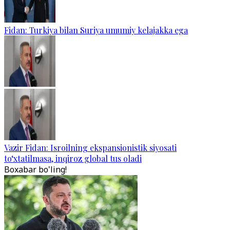
Fidan: Turkiya bilan Suriya umumiy kelajakka ega
Vazir Fidan: Isroilning ekspansionistik siyosati
to‘xtatilmasa, inqiroz global tus oladi
Boxabar bo'ling!