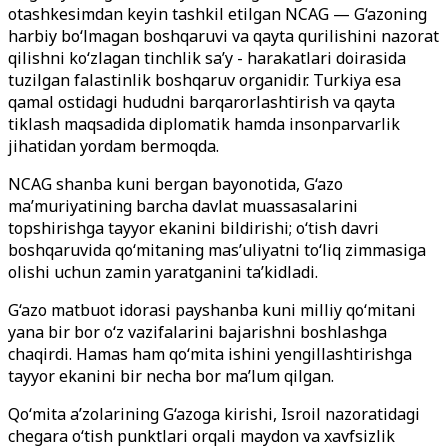
otashkesimdan keyin tashkil etilgan NCAG — G‘azoning
harbiy bo‘lmagan boshqaruvi va qayta qurilishini nazorat
qilishni ko‘zlagan tinchlik sa’y - harakatlari doirasida
tuzilgan falastinlik boshqaruv organidir. Turkiya esa
qamal ostidagi hududni barqarorlashtirish va qayta
tiklash maqsadida diplomatik hamda insonparvarlik
jihatidan yordam bermoqda.
NCAG shanba kuni bergan bayonotida, G‘azo
ma’muriyatining barcha davlat muassasalarini
topshirishga tayyor ekanini bildirishi; o‘tish davri
boshqaruvida qo‘mitaning mas’uliyatni to‘liq zimmasiga
olishi uchun zamin yaratganini ta’kidladi.
G‘azo matbuot idorasi payshanba kuni milliy qo‘mitani
yana bir bor o‘z vazifalarini bajarishni boshlashga
chaqirdi. Hamas ham qo‘mita ishini yengillashtirishga
tayyor ekanini bir necha bor ma’lum qilgan.
Qo‘mita a’zolarining G‘azoga kirishi, Isroil nazoratidagi
chegara o‘tish punktlari orqali maydon va xavfsizlik