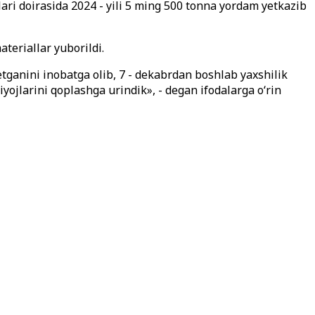
ari doirasida 2024 - yili 5 ming 500 tonna yordam yetkazib
teriallar yuborildi.
tganini inobatga olib, 7 - dekabrdan boshlab yaxshilik
ojlarini qoplashga urindik», - degan ifodalarga o‘rin