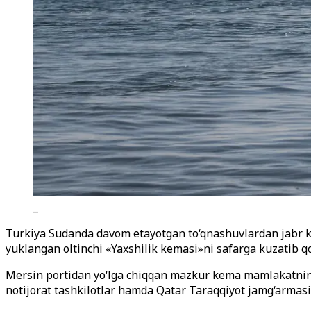
_
Turkiya Sudanda davom etayotgan to‘qnashuvlardan jabr ko
yuklangan oltinchi «Yaxshilik kemasi»ni safarga kuzatib qo
Mersin portidan yo‘lga chiqqan mazkur kema mamlakatning 
notijorat tashkilotlar hamda Qatar Taraqqiyot jamg‘armasi