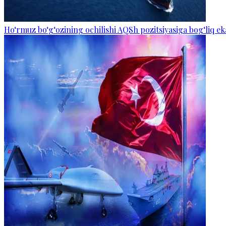
Ho‘rmuz bo‘g‘ozining ochilishi AQSh pozitsiyasiga bog‘liq eka