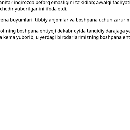
ar inqirozga befarq emasligini ta’kidlab; avvalgi faoliyatl
hodir yuborilganini ifoda etdi.
iyena buyumlari, tibbiy anjomlar va boshpana uchun zarur ma
lining boshpana ehtiyoji dekabr oyida tanqidiy darajaga ye
a kema yuborib, u yerdagi birodarlarimizning boshpana ehtiy