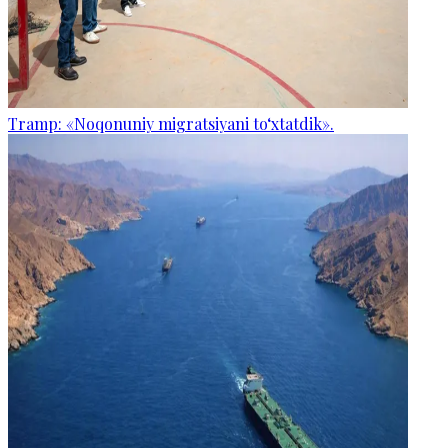
Tramp: «Noqonuniy migratsiyani to‘xtatdik».