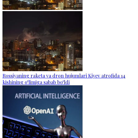
Rossiyaning raketa va dron hujumlari Kiyev atrofida 14
kishining o‘limiga sabab bo‘ldi