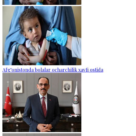
Afg‘onistonda bolalar ocharchilik xavfi ostida