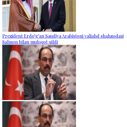
Prezident Erdo‘g‘an Saudiya Arabistoni valiahd shahzodasi
Salmon bilan muloqot qildi