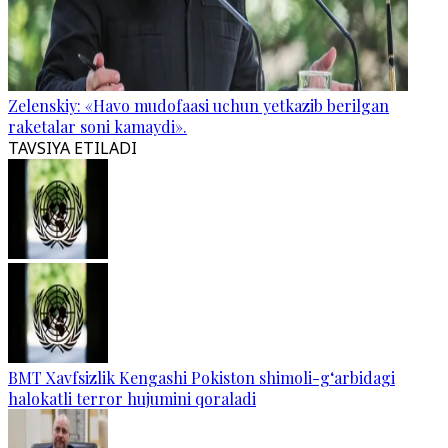
Zelenskiy: «Havo mudofaasi uchun yetkazib berilgan
raketalar soni kamaydi».
TAVSIYA ETILADI
BMT Xavfsizlik Kengashi Pokiston shimoli-g‘arbidagi
halokatli terror hujumini qoraladi