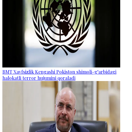
BMT Xavfsizlik Kengashi Pokiston shimoli-g‘arbidagi
halokatli terror hujumini qoraladi