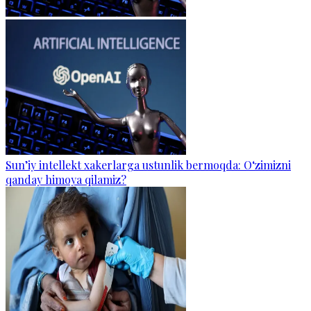
Sun’iy intellekt xakerlarga ustunlik bermoqda: O‘zimizni
qanday himoya qilamiz?