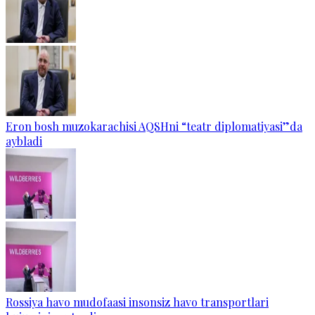
Eron bosh muzokarachisi AQSHni “teatr diplomatiyasi”da
aybladi
Rossiya havo mudofaasi insonsiz havo transportlari