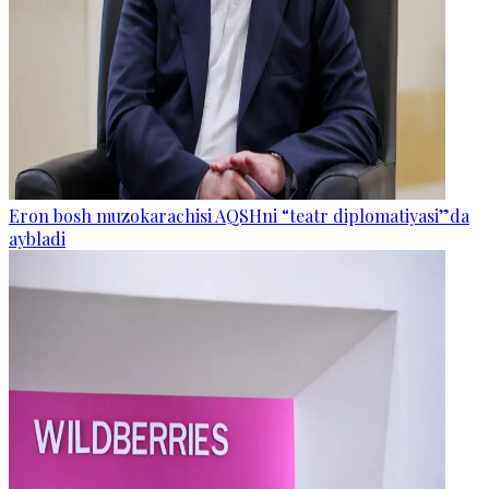
Eron bosh muzokarachisi AQSHni “teatr diplomatiyasi”da
aybladi