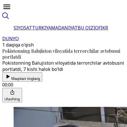
SIYOSAT
TURKIYA
MADANIYAT
BU QIZIQ
FIKR
DUNYO
1 daqiqa o'qish
Pokistonning Balujiston viloyatida terrorchilar avtobusni
portlatdi
Pokistonning Balujiston viloyatida terrorchilar avtobusni
portlatdi, 7 kishi halok bo‘ldi
Maqolani tinglang
00:00
Ulashing