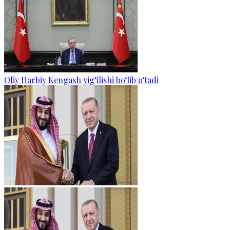
Oliy Harbiy Kengash yig‘ilishi bo‘lib o‘tadi