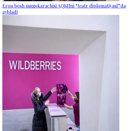
Eron bosh muzokarachisi AQSHni “teatr diplomatiyasi”da
aybladi