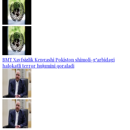
BMT Xavfsizlik Kengashi Pokiston shimoli-g‘arbidagi
halokatli terror hujumini qoraladi