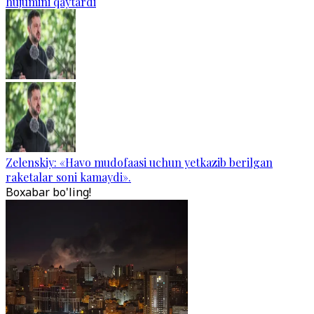
hujumini qaytardi
Zelenskiy: «Havo mudofaasi uchun yetkazib berilgan
raketalar soni kamaydi».
Boxabar bo'ling!