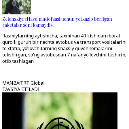
Zelenskiy: «Havo mudofaasi uchun yetkazib berilgan
raketalar soni kamaydi».
Rasmiylarning aytishicha, taxminan 40 kishidan iborat
qurolli guruh bir nechta avtobus va transport vositalarini
toʻxtatib, yoʻlovchilarning shaxsiy guvohnomalarini
tekshirgan, soʻng avtobusdan 7 nafar yoʻlovchini tushirib,
otib tashlagan.
MANBA
:
TRT Global
TAVSIYA ETILADI