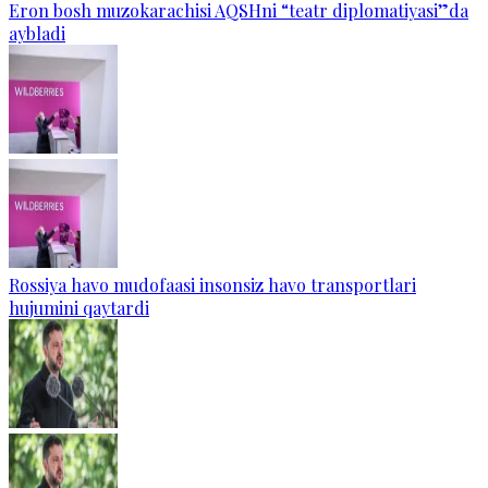
Eron bosh muzokarachisi AQSHni “teatr diplomatiyasi”da
aybladi
Rossiya havo mudofaasi insonsiz havo transportlari
hujumini qaytardi