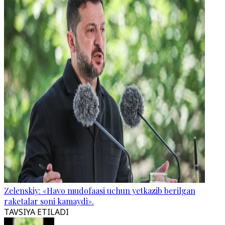
Zelenskiy: «Havo mudofaasi uchun yetkazib berilgan
raketalar soni kamaydi».
TAVSIYA ETILADI