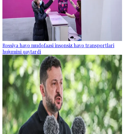
Rossiya havo mudofaasi insonsiz havo transportlari
hujumini qaytardi