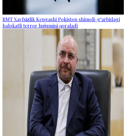
BMT Xavfsizlik Kengashi Pokiston shimoli-g‘arbidagi
halokatli terror hujumini qoraladi