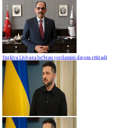
Turkiya Liviyaga bo‘lgan yordamini davom ettiradi