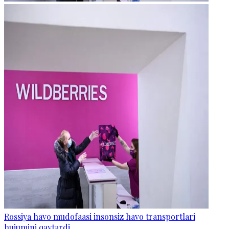
Rossiya havo mudofaasi insonsiz havo transportlari
hujumini qaytardi