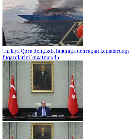
Turkiya Qora dengizda hujumga uchragan kemalardagi
fuqarolarini kuzatmoqda