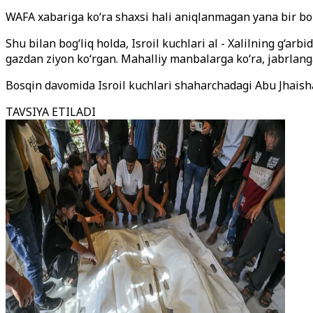
WAFA xabariga ko‘ra shaxsi hali aniqlanmagan yana bir bol
Shu bilan bog‘liq holda, Isroil kuchlari al - Xalilning g‘ar
gazdan ziyon ko‘rgan. Mahalliy manbalarga ko‘ra, jabrlang
Bosqin davomida Isroil kuchlari shaharchadagi Abu Jhaisha o
TAVSIYA ETILADI