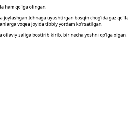
a ham qo‘lga olingan.
bida joylashgan Idhnaga uyushtirgan bosqin chog‘ida gaz qo‘ll
anlarga voqea joyida tibbiy yordam ko‘rsatilgan.
ilaviy zaliga bostirib kirib, bir necha yoshni qo‘lga olgan.