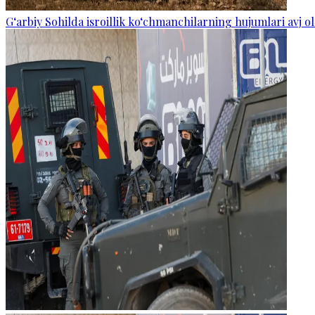
G‘arbiy Sohilda isroillik ko‘chmanchilarning hujumlari avj ol