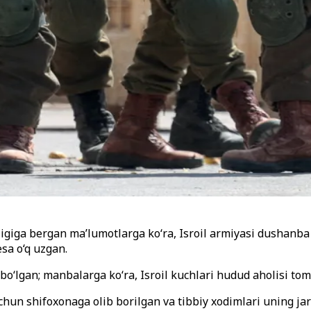
ligiga bergan ma’lumotlarga ko‘ra, Isroil armiyasi dushanba
esa o‘q uzgan.
 bo‘lgan; manbalarga ko‘ra, Isroil kuchlari hudud aholisi tom
hun shifoxonaga olib borilgan va tibbiy xodimlari uning ja