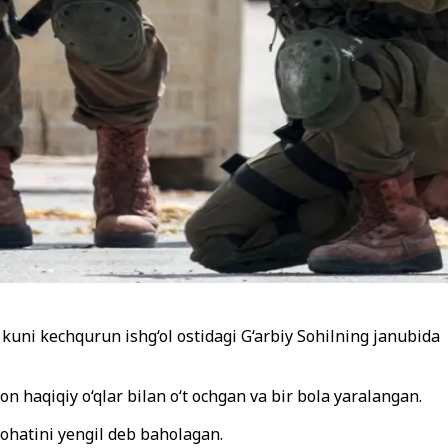
 kuni kechqurun ishg‘ol ostidagi G‘arbiy Sohilning janubida
on haqiqiy o‘qlar bilan o‘t ochgan va bir bola yaralangan.
rohatini yengil deb baholagan.