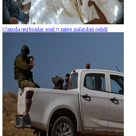
G‘azoda qurbonlar soni 73 ming nafardan oshdi