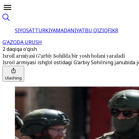
SIYOSAT
TURKIYA
MADANIYAT
BU QIZIQ
FIKR
G'AZODA URUSH
2 daqiqa o'qish
Isroil armiyasi G‘arbiy Sohilda bir yosh bolani yaraladi
Isroil armiyasi ishg‘ol ostidagi G‘arbiy Sohilning janubida j
Ulashing